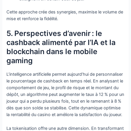
Cette approche crée des synergies, maximise le volume de
mise et renforce la fidélité.
5. Perspectives d’avenir : le
cashback alimenté par l’IA et la
blockchain dans le mobile
gaming
L’intelligence artificielle permet aujourd’hui de personnaliser
le pourcentage de cashback en temps réel. En analysant le
comportement de jeu, le profil de risque et le montant du
dépôt, un algorithme peut augmenter le taux à 12 % pour un
joueur qui a perdu plusieurs fois, tout en le ramenant à 8 %
dès que son solde se stabilise. Cette dynamique optimise
la rentabilité du casino et améliore la satisfaction du joueur.
La tokenisation offre une autre dimension. En transformant