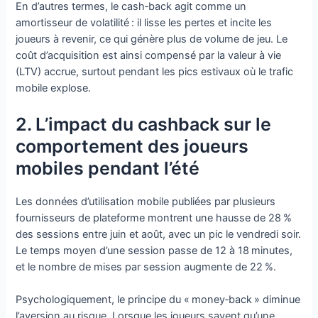
En d’autres termes, le cash‑back agit comme un
amortisseur de volatilité : il lisse les pertes et incite les
joueurs à revenir, ce qui génère plus de volume de jeu. Le
coût d’acquisition est ainsi compensé par la valeur à vie
(LTV) accrue, surtout pendant les pics estivaux où le trafic
mobile explose.
2. L’impact du cashback sur le
comportement des joueurs
mobiles pendant l’été
Les données d’utilisation mobile publiées par plusieurs
fournisseurs de plateforme montrent une hausse de 28 %
des sessions entre juin et août, avec un pic le vendredi soir.
Le temps moyen d’une session passe de 12 à 18 minutes,
et le nombre de mises par session augmente de 22 %.
Psychologiquement, le principe du « money‑back » diminue
l’aversion au risque. Lorsque les joueurs savent qu’une