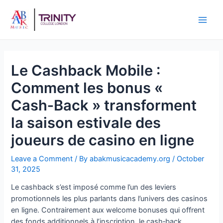
Le Cashback Mobile :
Comment les bonus «
Cash‑Back » transforment
la saison estivale des
joueurs de casino en ligne
Leave a Comment
/ By
abakmusicacademy.org
/
October
31, 2025
Le cashback s’est imposé comme l’un des leviers
promotionnels les plus parlants dans l’univers des casinos
en ligne. Contrairement aux welcome bonuses qui offrent
des fonds additionnels à l’inscription, le cash‑back