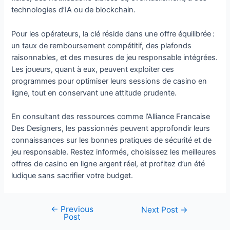
technologies d’IA ou de blockchain.
Pour les opérateurs, la clé réside dans une offre équilibrée :
un taux de remboursement compétitif, des plafonds
raisonnables, et des mesures de jeu responsable intégrées.
Les joueurs, quant à eux, peuvent exploiter ces
programmes pour optimiser leurs sessions de casino en
ligne, tout en conservant une attitude prudente.
En consultant des ressources comme l’Alliance Francaise
Des Designers, les passionnés peuvent approfondir leurs
connaissances sur les bonnes pratiques de sécurité et de
jeu responsable. Restez informés, choisissez les meilleures
offres de casino en ligne argent réel, et profitez d’un été
ludique sans sacrifier votre budget.
←
Previous
Next Post
→
Post