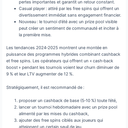
pertes importantes et garantit un retour constant.
Casual player : attiré par les free spins qui offrent un
divertissement immédiat sans engagement financier.
Nouveau : le tournoi d’été avec un prize pool visible
peut créer un sentiment de communauté et inciter à
la première mise.
Les tendances 2024‑2025 montrent une montée en
puissance des programmes hybrides combinant cashback
et free spins. Les opérateurs qui offrent un « cash‑back
boost » pendant les tournois voient leur churn diminuer de
9 % et leur LTV augmenter de 12 %.
Stratégiquement, il est recommandé de :
proposer un cashback de base (5‑10 %) toute l’été,
lancer un tournoi hebdomadaire avec un prize pool
alimenté par les mises du cashback,
ajouter des free spins ciblés aux joueurs qui
atteignent un certain seuil de jeu.