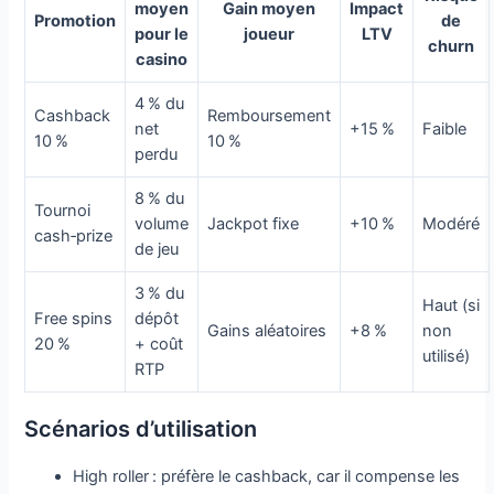
moyen
Gain moyen
Impact
Promotion
de
pour le
joueur
LTV
churn
casino
4 % du
Cashback
Remboursement
net
+15 %
Faible
10 %
10 %
perdu
8 % du
Tournoi
volume
Jackpot fixe
+10 %
Modéré
cash‑prize
de jeu
3 % du
Haut (si
Free spins
dépôt
Gains aléatoires
+8 %
non
20 %
+ coût
utilisé)
RTP
Scénarios d’utilisation
High roller : préfère le cashback, car il compense les