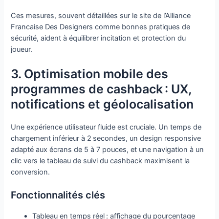
Ces mesures, souvent détaillées sur le site de l’Alliance
Francaise Des Designers comme bonnes pratiques de
sécurité, aident à équilibrer incitation et protection du
joueur.
3. Optimisation mobile des
programmes de cashback : UX,
notifications et géolocalisation
Une expérience utilisateur fluide est cruciale. Un temps de
chargement inférieur à 2 secondes, un design responsive
adapté aux écrans de 5 à 7 pouces, et une navigation à un
clic vers le tableau de suivi du cashback maximisent la
conversion.
Fonctionnalités clés
Tableau en temps réel : affichage du pourcentage