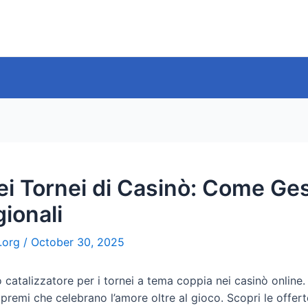
ei Tornei di Casinò: Come Gest
gionali
.org
/
October 30, 2025
 catalizzatore per i tornei a tema coppia nei casinò online
e premi che celebrano l’amore oltre al gioco. Scopri le offer