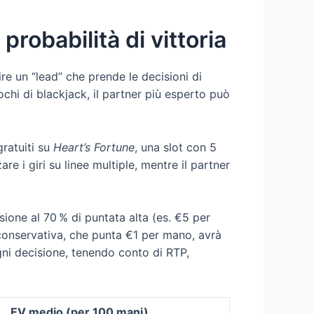
probabilità di vittoria
ire un “lead” che prende le decisioni di
chi di blackjack, il partner più esperto può
ratuiti su
Heart’s Fortune
, una slot con 5
re i giri su linee multiple, mentre il partner
sione al 70 % di puntata alta (es. €5 per
conservativa, che punta €1 per mano, avrà
 ogni decisione, tenendo conto di RTP,
EV medio (per 100 mani)