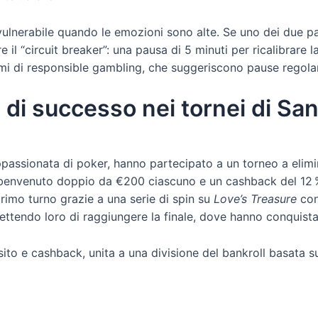
 vulnerabile quando le emozioni sono alte. Se uno dei due pa
il “circuit breaker”: una pausa di 5 minuti per ricalibrare la
 di responsible gambling, che suggeriscono pause regolari 
e di successo nei tornei di Sa
ppassionata di poker, hanno partecipato a un torneo a elimi
 benvenuto doppio da €200 ciascuno e un cashback del 12 
primo turno grazie a una serie di spin su
Love’s Treasure
con
ettendo loro di raggiungere la finale, dove hanno conquista
to e cashback, unita a una divisione del bankroll basata sul