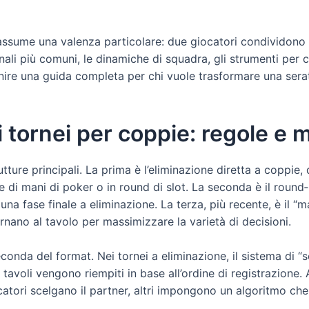
assume una valenza particolare: due giocatori condividono il 
nali più comuni, le dinamiche di squadra, gli strumenti per c
fornire una guida completa per chi vuole trasformare una sera
ei tornei per coppie: regole e
trutture principali. La prima è l’eliminazione diretta a copp
ie di mani di poker o in round di slot. La seconda è il roun
una fase finale a eliminazione. La terza, più recente, è il “m
ernano al tavolo per massimizzare la varietà di decisioni.
conda del format. Nei tornei a eliminazione, il sistema di “
 tavoli vengono riempiti in base all’ordine di registrazione
catori scelgano il partner, altri impongono un algoritmo che