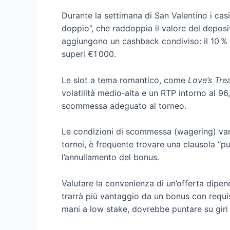
Durante la settimana di San Valentino i cas
doppio”, che raddoppia il valore del deposi
aggiungono un cashback condiviso: il 10 % d
superi €1 000.
Le slot a tema romantico, come
Love’s Tre
volatilità medio‑alta e un RTP intorno al 9
scommessa adeguato al torneo.
Le condizioni di scommessa (wagering) varia
tornei, è frequente trovare una clausola “
l’annullamento del bonus.
Valutare la convenienza di un’offerta dipen
trarrà più vantaggio da un bonus con requis
mani a low stake, dovrebbe puntare su giri