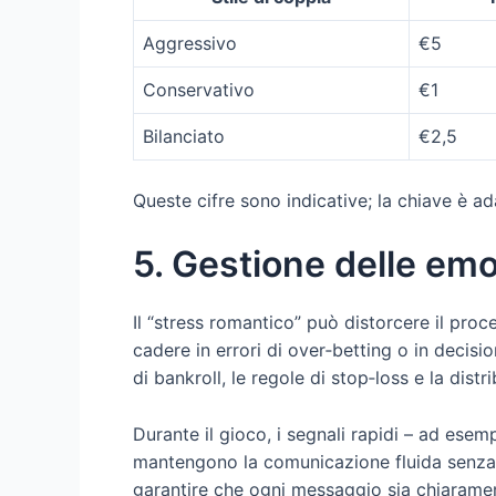
Aggressivo
€5
Conservativo
€1
Bilanciato
€2,5
Queste cifre sono indicative; la chiave è ad
5. Gestione delle emo
Il “stress romantico” può distorcere il proc
cadere in errori di over‑betting o in decisio
di bankroll, le regole di stop‑loss e la distr
Durante il gioco, i segnali rapidi – ad esem
mantengono la comunicazione fluida senza in
garantire che ogni messaggio sia chiaramen