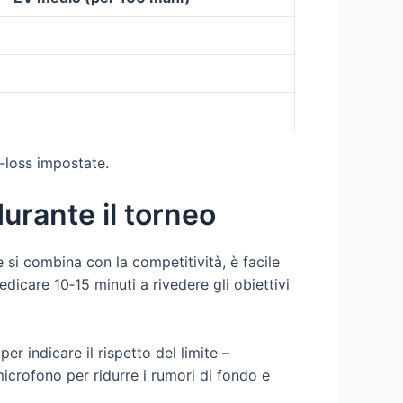
p‑loss impostate.
urante il torneo
 si combina con la competitività, è facile
edicare 10‑15 minuti a rivedere gli obiettivi
r indicare il rispetto del limite –
icrofono per ridurre i rumori di fondo e