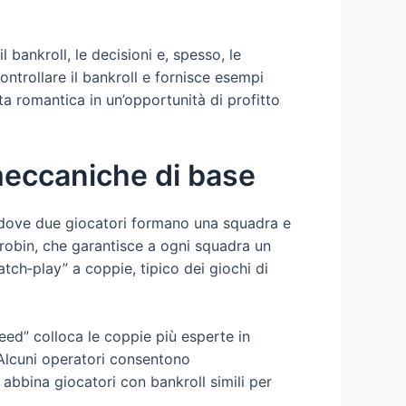
bankroll, le decisioni e, spesso, le
ontrollare il bankroll e fornisce esempi
ta romantica in un’opportunità di profitto
 meccaniche di base
ie, dove due giocatori formano una squadra e
d‑robin, che garantisce a ogni squadra un
atch‑play” a coppie, tipico dei giochi di
seed” colloca le coppie più esperte in
. Alcuni operatori consentono
 abbina giocatori con bankroll simili per