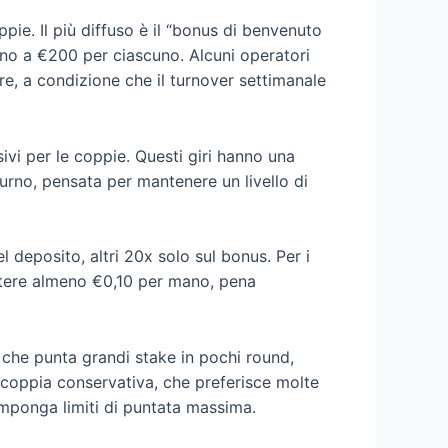
ie. Il più diffuso è il “bonus di benvenuto
fino a €200 per ciascuno. Alcuni operatori
re, a condizione che il turnover settimanale
sivi per le coppie. Questi giri hanno una
urno, pensata per mantenere un livello di
 deposito, altri 20x solo sul bonus. Per i
ttere almeno €0,10 per mano, pena
, che punta grandi stake in pochi round,
 coppia conservativa, che preferisce molte
imponga limiti di puntata massima.