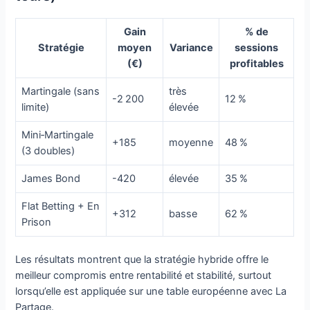
Gain
% de
Stratégie
moyen
Variance
sessions
(€)
profitables
Martingale (sans
très
-2 200
12 %
limite)
élevée
Mini‑Martingale
+185
moyenne
48 %
(3 doubles)
James Bond
-420
élevée
35 %
Flat Betting + En
+312
basse
62 %
Prison
Les résultats montrent que la stratégie hybride offre le
meilleur compromis entre rentabilité et stabilité, surtout
lorsqu’elle est appliquée sur une table européenne avec La
Partage.