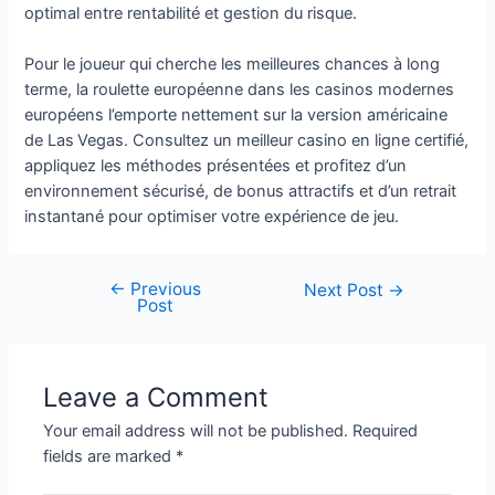
optimal entre rentabilité et gestion du risque.
Pour le joueur qui cherche les meilleures chances à long
terme, la roulette européenne dans les casinos modernes
européens l’emporte nettement sur la version américaine
de Las Vegas. Consultez un meilleur casino en ligne certifié,
appliquez les méthodes présentées et profitez d’un
environnement sécurisé, de bonus attractifs et d’un retrait
instantané pour optimiser votre expérience de jeu.
←
Previous
Next Post
→
Post
Leave a Comment
Your email address will not be published.
Required
fields are marked
*