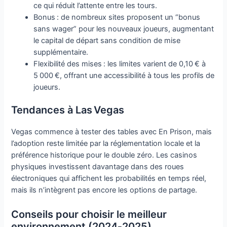
ce qui réduit l’attente entre les tours.
Bonus : de nombreux sites proposent un “bonus
sans wager” pour les nouveaux joueurs, augmentant
le capital de départ sans condition de mise
supplémentaire.
Flexibilité des mises : les limites varient de 0,10 € à
5 000 €, offrant une accessibilité à tous les profils de
joueurs.
Tendances à Las Vegas
Vegas commence à tester des tables avec En Prison, mais
l’adoption reste limitée par la réglementation locale et la
préférence historique pour le double zéro. Les casinos
physiques investissent davantage dans des roues
électroniques qui affichent les probabilités en temps réel,
mais ils n’intègrent pas encore les options de partage.
Conseils pour choisir le meilleur
environnement (2024‑2025)