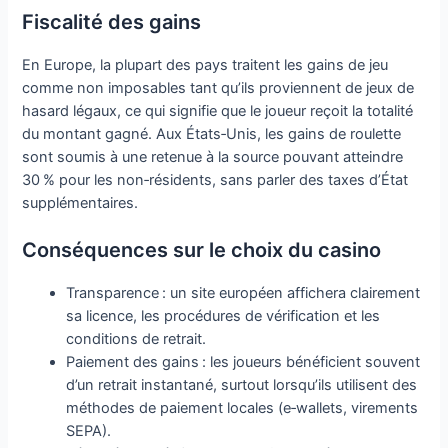
Fiscalité des gains
En Europe, la plupart des pays traitent les gains de jeu
comme non imposables tant qu’ils proviennent de jeux de
hasard légaux, ce qui signifie que le joueur reçoit la totalité
du montant gagné. Aux États‑Unis, les gains de roulette
sont soumis à une retenue à la source pouvant atteindre
30 % pour les non‑résidents, sans parler des taxes d’État
supplémentaires.
Conséquences sur le choix du casino
Transparence : un site européen affichera clairement
sa licence, les procédures de vérification et les
conditions de retrait.
Paiement des gains : les joueurs bénéficient souvent
d’un retrait instantané, surtout lorsqu’ils utilisent des
méthodes de paiement locales (e‑wallets, virements
SEPA).