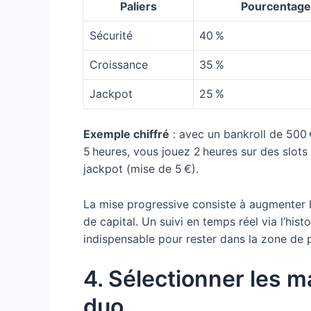
Paliers
Pourcentage 
Sécurité
40 %
Croissance
35 %
Jackpot
25 %
Exemple chiffré
: avec un bankroll de 500 €
5 heures, vous jouez 2 heures sur des slots 
jackpot (mise de 5 €).
La mise progressive consiste à augmenter la
de capital. Un suivi en temps réel via l’hist
indispensable pour rester dans la zone de p
4. Sélectionner les m
duo