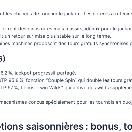
t les chances de toucher le jackpot. Les critères à retenir s
ée offrent des gains rares mais massifs, idéaux pour le jackpo
t un retour sur mise plus stable sur le long terme.
aines machines proposent des tours gratuits synchronisés p
6)
96,2 %, jackpot progressif partagé.
RTP 95,8 %, fonction “Couple Spin” qui double les tours gra
 RTP 97 %, bonus “Twin Wilds” qui active des wilds supplém
es mécanismes conçus spécialement pour les tournois en duo,
tions saisonnières : bonus, to