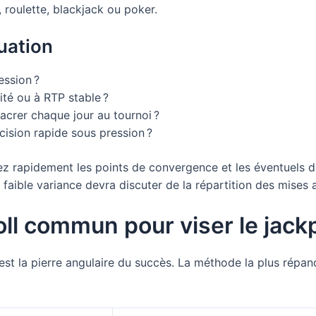
 roulette, blackjack ou poker.
uation
ession ?
ité ou à RTP stable ?
crer chaque jour au tournoi ?
écision rapide sous pression ?
ez rapidement les points de convergence et les éventuels dé
 à faible variance devra discuter de la répartition des mises af
oll commun pour viser le jack
st la pierre angulaire du succès. La méthode la plus répandu