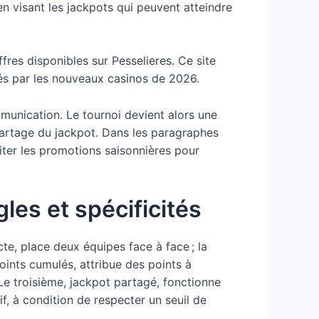
en visant les jackpots qui peuvent atteindre
res disponibles sur Pesselieres. Ce site
és par les nouveaux casinos de 2026.
mmunication. Le tournoi devient alors une
 partage du jackpot. Dans les paragraphes
oiter les promotions saisonnières pour
les et spécificités
te, place deux équipes face à face ; la
points cumulés, attribue des points à
. Le troisième, jackpot partagé, fonctionne
f, à condition de respecter un seuil de