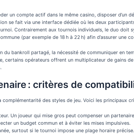
séder un compte actif dans le même casino, disposer d’un 
ion se fait via une interface dédiée où les deux participants
urnoi. Contrairement aux tournois individuels, le duo doit s
ommune (par exemple de 18 h à 22 h) afin d’assurer une co
on du bankroll partagé, la nécessité de communiquer en temp
 certains opérateurs offrent un multiplicateur de gains de
.
enaire : critères de compatibil
complémentarité des styles de jeu. Voici les principaux cri
ateur. Un joueur qui mise gros peut compenser un partenaire
pecter un budget commun et à éviter les mises impulsives.
tanée, surtout si le tournoi impose une plage horaire précise