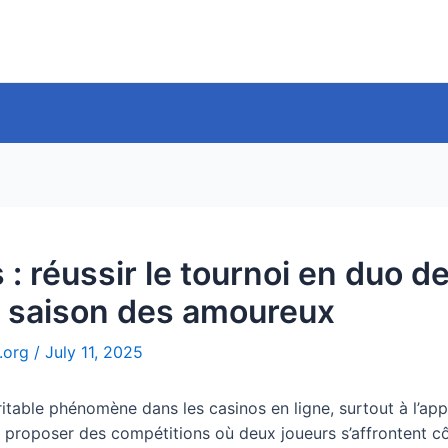
: réussir le tournoi en duo d
 saison des amoureux
.org
/
July 11, 2025
itable phénomène dans les casinos en ligne, surtout à l’app
 proposer des compétitions où deux joueurs s’affrontent côt