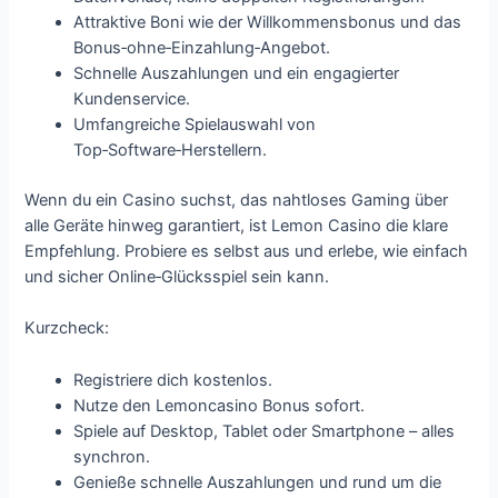
Attraktive Boni wie der Willkommensbonus und das
Bonus‑ohne‑Einzahlung‑Angebot.
Schnelle Auszahlungen und ein engagierter
Kundenservice.
Umfangreiche Spielauswahl von
Top‑Software‑Herstellern.
Wenn du ein Casino suchst, das nahtloses Gaming über
alle Geräte hinweg garantiert, ist Lemon Casino die klare
Empfehlung. Probiere es selbst aus und erlebe, wie einfach
und sicher Online‑Glücksspiel sein kann.
Kurzcheck:
Registriere dich kostenlos.
Nutze den Lemoncasino Bonus sofort.
Spiele auf Desktop, Tablet oder Smartphone – alles
synchron.
Genieße schnelle Auszahlungen und rund um die