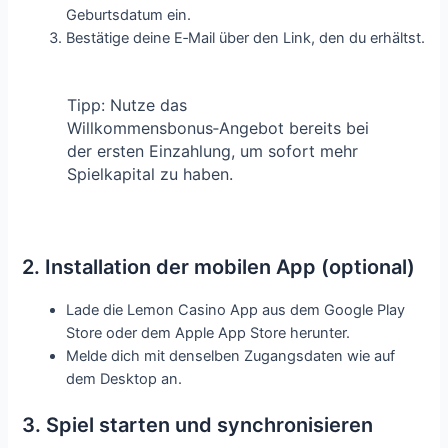
Geburtsdatum ein.
Bestätige deine E‑Mail über den Link, den du erhältst.
Tipp: Nutze das
Willkommensbonus‑Angebot bereits bei
der ersten Einzahlung, um sofort mehr
Spielkapital zu haben.
2. Installation der mobilen App (optional)
Lade die Lemon Casino App aus dem Google Play
Store oder dem Apple App Store herunter.
Melde dich mit denselben Zugangsdaten wie auf
dem Desktop an.
3. Spiel starten und synchronisieren