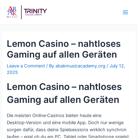
Lemon Casino – nahtloses
Gaming auf allen Geräten
Leave a Comment
/ By
abakmusicacademy.org
/
July 12,
2025
Lemon Casino – nahtloses
Gaming auf allen Geräten
Die meisten Online‑Casinos bieten heute eine
Desktop‑Version und eine mobile App. Doch nur wenige
sorgen dafür, dass deine Spielsessions wirklich synchron
laufen – egal ob du am PC, Tablet oder Smartphone spielst.