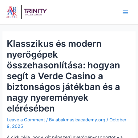
Klasszikus és modern
nyerőgépek
összehasonlítása: hogyan
segít a Verde Casino a
biztonságos játékban és a
nagy nyeremények
elérésében
Leave a Comment
/ By
abakmusicacademy.org
/
October
9, 2025
A cikk célja, hogy két népszerű nyerőgép-csoportot – a