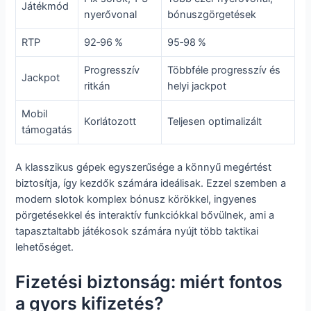
Játékmód
nyerővonal
bónuszgörgetések
RTP
92‑96 %
95‑98 %
Progresszív
Többféle progresszív és
Jackpot
ritkán
helyi jackpot
Mobil
Korlátozott
Teljesen optimalizált
támogatás
A klasszikus gépek egyszerűsége a könnyű megértést
biztosítja, így kezdők számára ideálisak. Ezzel szemben a
modern slotok komplex bónusz körökkel, ingyenes
pörgetésekkel és interaktív funkciókkal bővülnek, ami a
tapasztaltabb játékosok számára nyújt több taktikai
lehetőséget.
Fizetési biztonság: miért fontos
a gyors kifizetés?