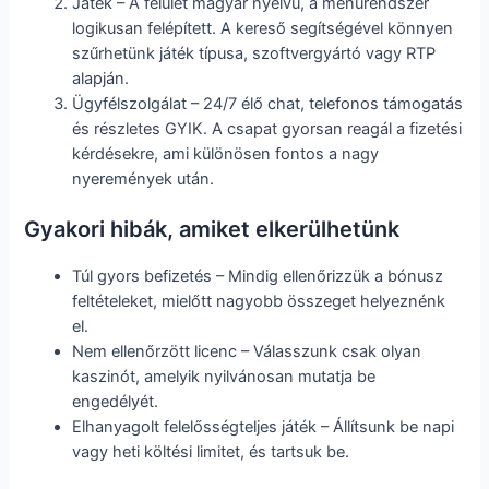
Játék – A felület magyar nyelvű, a menürendszer
logikusan felépített. A kereső segítségével könnyen
szűrhetünk játék típusa, szoftvergyártó vagy RTP
alapján.
Ügyfélszolgálat – 24/7 élő chat, telefonos támogatás
és részletes GYIK. A csapat gyorsan reagál a fizetési
kérdésekre, ami különösen fontos a nagy
nyeremények után.
Gyakori hibák, amiket elkerülhetünk
Túl gyors befizetés – Mindig ellenőrizzük a bónusz
feltételeket, mielőtt nagyobb összeget helyeznénk
el.
Nem ellenőrzött licenc – Válasszunk csak olyan
kaszinót, amelyik nyilvánosan mutatja be
engedélyét.
Elhanyagolt felelősségteljes játék – Állítsunk be napi
vagy heti költési limitet, és tartsuk be.