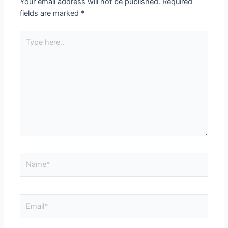
Your email address will not be published.
Required
fields are marked
*