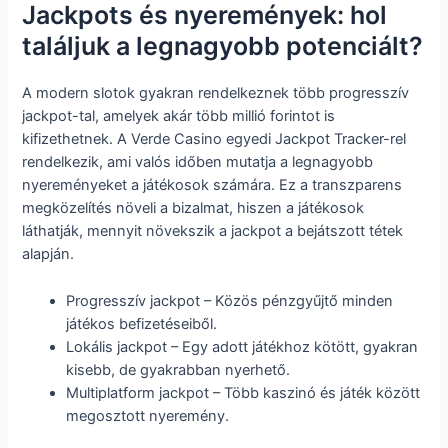
Jackpots és nyeremények: hol
találjuk a legnagyobb potenciált?
A modern slotok gyakran rendelkeznek több progresszív
jackpot-tal, amelyek akár több millió forintot is
kifizethetnek. A Verde Casino egyedi Jackpot Tracker-rel
rendelkezik, ami valós időben mutatja a legnagyobb
nyereményeket a játékosok számára. Ez a transzparens
megközelítés növeli a bizalmat, hiszen a játékosok
láthatják, mennyit növekszik a jackpot a bejátszott tétek
alapján.
Progresszív jackpot – Közös pénzgyűjtő minden
játékos befizetéseiből.
Lokális jackpot – Egy adott játékhoz kötött, gyakran
kisebb, de gyakrabban nyerhető.
Multiplatform jackpot – Több kaszinó és játék között
megosztott nyeremény.