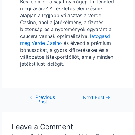
Készen állsz a saját nyerőgép‑történeted
megírására? A részletes elemzésünk
alapján a legjobb választás a Verde
Casino, ahol a játékélmény, a fizetési
biztonság és a nyeremények egyaránt a
csúcsra vannak optimalizálva.
látogasd
meg Verde Casino
és élvezd a prémium
bónuszokat, a gyors kifizetéseket és a
változatos játékportfóliót, amely minden
játékstílust kielégít.
←
Previous
Next Post
→
Post
Leave a Comment