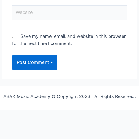
Save my name, email, and website in this browser
for the next time I comment.
ABAK Music Academy © Copyright 2023 | All Rights Reserved.