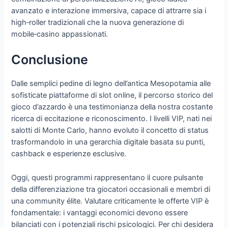
avanzato e interazione immersiva, capace di attrarre sia i
high‑roller tradizionali che la nuova generazione di
mobile‑casino appassionati.
Conclusione
Dalle semplici pedine di legno dell’antica Mesopotamia alle
sofisticate piattaforme di slot online, il percorso storico del
gioco d’azzardo è una testimonianza della nostra costante
ricerca di eccitazione e riconoscimento. I livelli VIP, nati nei
salotti di Monte Carlo, hanno evoluto il concetto di status
trasformandolo in una gerarchia digitale basata su punti,
cashback e esperienze esclusive.
Oggi, questi programmi rappresentano il cuore pulsante
della differenziazione tra giocatori occasionali e membri di
una community élite. Valutare criticamente le offerte VIP è
fondamentale: i vantaggi economici devono essere
bilanciati con i potenziali rischi psicologici. Per chi desidera