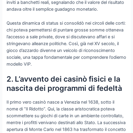
inviti a banchetti reali, segnalando che il valore del risultato
andava oltre il semplice guadagno monetario.
Questa dinamica di status si consolidò nei circoli delle corti:
chi poteva permettersi di puntare grosse somme otteneva
l’accesso a sale private, dove si discutevano affari e si
stringevano alleanze politiche. Così, già nel XV secolo, il
gioco d’azzardo divenne un veicolo di riconoscimento
sociale, una tappa fondamentale per comprendere l’odierno
modello VIP.
2. L’avvento dei casinò fisici e la
nascita dei programmi di fedeltà
Il primo vero casinò nasce a Venezia nel 1638, sotto il
nome di “Il Ridotto”. Qui, la classe aristocratica poteva
scommettere su giochi di carte in un ambiente controllato,
mentre i profitti venivano destinati allo Stato. La successiva
apertura di Monte Carlo nel 1863 ha trasformato il concetto