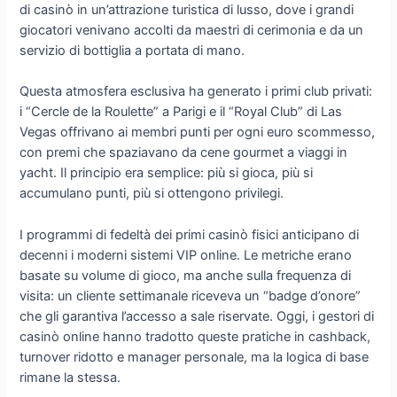
di casinò in un’attrazione turistica di lusso, dove i grandi
giocatori venivano accolti da maestri di cerimonia e da un
servizio di bottiglia a portata di mano.
Questa atmosfera esclusiva ha generato i primi club privati:
i “Cercle de la Roulette” a Parigi e il “Royal Club” di Las
Vegas offrivano ai membri punti per ogni euro scommesso,
con premi che spaziavano da cene gourmet a viaggi in
yacht. Il principio era semplice: più si gioca, più si
accumulano punti, più si ottengono privilegi.
I programmi di fedeltà dei primi casinò fisici anticipano di
decenni i moderni sistemi VIP online. Le metriche erano
basate su volume di gioco, ma anche sulla frequenza di
visita: un cliente settimanale riceveva un “badge d’onore”
che gli garantiva l’accesso a sale riservate. Oggi, i gestori di
casinò online hanno tradotto queste pratiche in cashback,
turnover ridotto e manager personale, ma la logica di base
rimane la stessa.