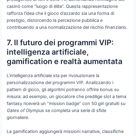
casinò come “luogo di élite”. Questa rappresentazione
rafforza l’idea che il gioco d’azzardo sia una forma di
prestigio, distorcendo la percezione pubblica e
contribuendo a una normalizzazione del rischio finanziario.
7. Il futuro dei programmi VIP:
intelligenza artificiale,
gamification e realtà aumentata
L’intelligenza artificiale sta per rivoluzionare la
personalizzazione dei programmi VIP. Analizzando i
pattern di gioco, gli algoritmi potranno offrire bonus su
misura: ad esempio, un giocatore che predilige slot a tema
fantasy riceverà un “mission badge” con 50 giri gratuiti su
Gates of Olympus
se completa una serie di sfide
giornaliere.
La gamification aggiungerà missioni narrative, classifiche