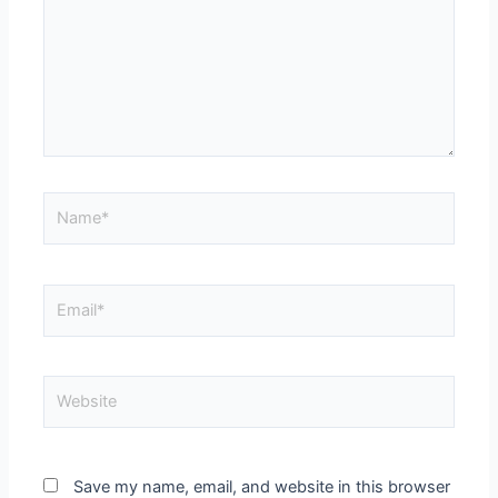
Save my name, email, and website in this browser