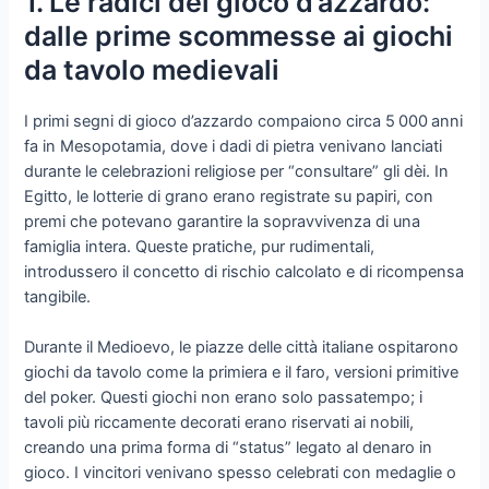
1. Le radici del gioco d’azzardo:
dalle prime scommesse ai giochi
da tavolo medievali
I primi segni di gioco d’azzardo compaiono circa 5 000 anni
fa in Mesopotamia, dove i dadi di pietra venivano lanciati
durante le celebrazioni religiose per “consultare” gli dèi. In
Egitto, le lotterie di grano erano registrate su papiri, con
premi che potevano garantire la sopravvivenza di una
famiglia intera. Queste pratiche, pur rudimentali,
introdussero il concetto di rischio calcolato e di ricompensa
tangibile.
Durante il Medioevo, le piazze delle città italiane ospitarono
giochi da tavolo come la primiera e il faro, versioni primitive
del poker. Questi giochi non erano solo passatempo; i
tavoli più riccamente decorati erano riservati ai nobili,
creando una prima forma di “status” legato al denaro in
gioco. I vincitori venivano spesso celebrati con medaglie o