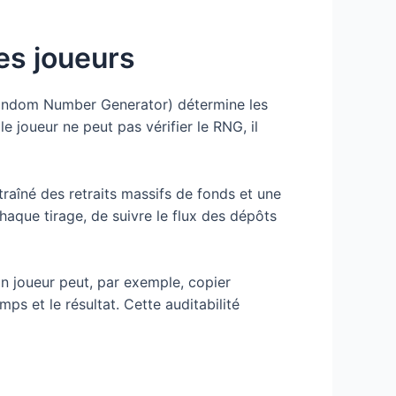
les joueurs
 (Random Number Generator) détermine les
le joueur ne peut pas vérifier le RNG, il
raîné des retraits massifs de fonds et une
haque tirage, de suivre le flux des dépôts
n joueur peut, par exemple, copier
mps et le résultat. Cette auditabilité