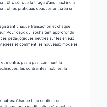
nt être sûr que le tirage d’une machine à
ement et les pratiques opaques ont créé un
egistrant chaque transaction et chaque
ateur. Pour ceux qui souhaitent approfondir
ces pédagogiques neutres sur les enjeux
rotégées et comment les nouveaux modèles
, et montre, pas à pas, comment la
chniques, les contraintes mobiles, la
ux autres. Chaque bloc contient un
tit que toute modification rétroactive