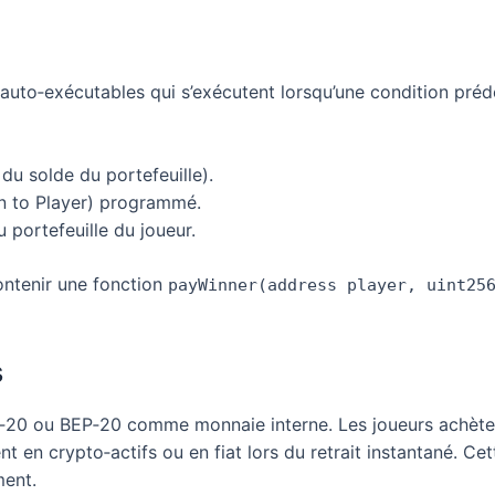
to‑exécutables qui s’exécutent lorsqu’une condition prédé
 du solde du portefeuille).
rn to Player) programmé.
portefeuille du joueur.
ontenir une fonction
payWinner(address player, uint25
s
‑20 ou BEP‑20 comme monnaie interne. Les joueurs achèten
ent en crypto‑actifs ou en fiat lors du retrait instantané. Ce
ment.