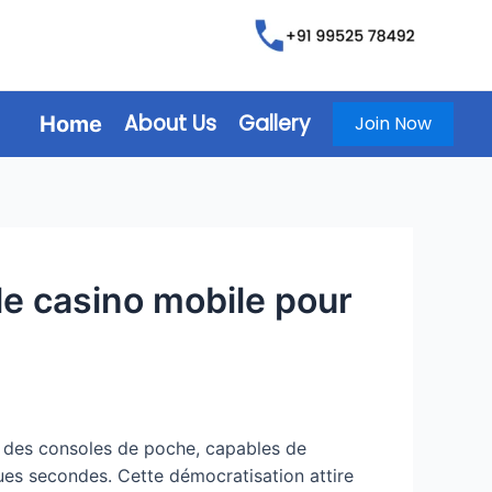
About Us
Gallery
Home
Join Now
le casino mobile pour
s des consoles de poche, capables de
ques secondes. Cette démocratisation attire