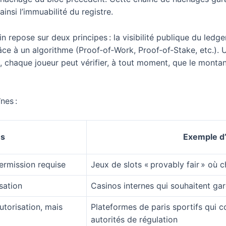
insi l’immuabilité du registre.
n repose sur deux principes : la visibilité publique du ledg
ce à un algorithme (Proof‑of‑Work, Proof‑of‑Stake, etc.). Un
si, chaque joueur peut vérifier, à tout moment, que le montan
nes :
s
Exemple d’
ermission requise
Jeux de slots « provably fair » où c
sation
Casinos internes qui souhaitent gar
utorisation, mais
Plateformes de paris sportifs qui 
autorités de régulation