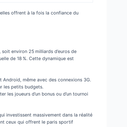
lles offrent à la fois la confiance du
 soit environ 25 milliards d’euros de
uelle de 18 %. Cette dynamique est
S et Android, même avec des connexions 3G.
r les petits budgets.
ter les joueurs d’un bonus ou d’un tournoi
i investissent massivement dans la réalité
 ceux qui offrent le paris sportif