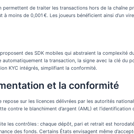
ermettent de traiter les transactions hors de la chaîne pr
 à moins de 0,001 €. Les joueurs bénéficient ainsi d’un vire
 proposent des SDK mobiles qui abstraient la complexité d
 automatiquement la transaction, la signe avec la clé du po
on KYC intégrés, simplifiant la conformité.
ementation et la conformité
ne repose sur les licences délivrées par les autorités natio
utte contre le blanchiment d’argent (AML) et l’identification 
ilite les contrôles : chaque dépôt, pari et retrait est horod
venance des fonds. Certains États envisagent même d’accept