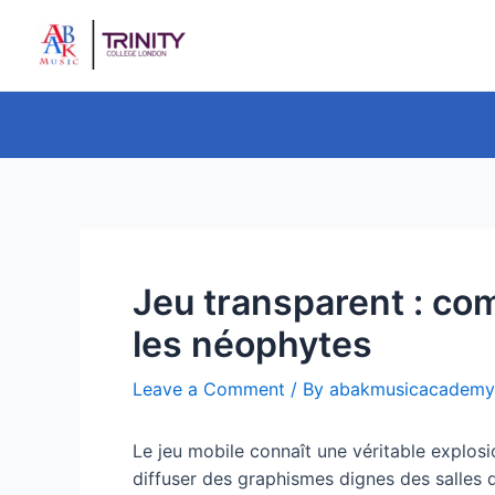
Jeu transparent : com
les néophytes
Leave a Comment
/ By
abakmusicacademy
Le jeu mobile connaît une véritable explo
diffuser des graphismes dignes des salles d