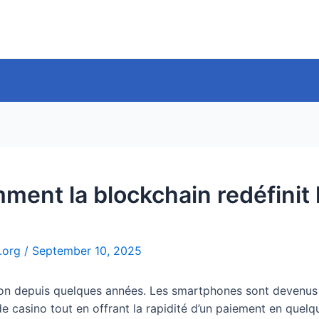
ment la blockchain redéfinit 
.org
/
September 10, 2025
sion depuis quelques années. Les smartphones sont devenu
e casino tout en offrant la rapidité d’un paiement en quel