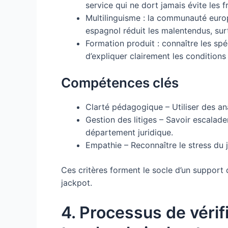
service qui ne dort jamais évite les f
Multilinguisme : la communauté euro
espagnol réduit les malentendus, sur
Formation produit : connaître les spé
d’expliquer clairement les condition
Compétences clés
Clarté pédagogique – Utiliser des ana
Gestion des litiges – Savoir escalad
département juridique.
Empathie – Reconnaître le stress du jo
Ces critères forment le socle d’un support 
jackpot.
4. Processus de vérifi