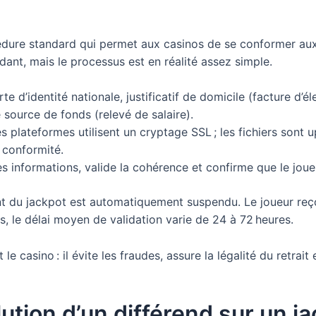
ure standard qui permet aux casinos de se conformer aux 
dant, mais le processus est en réalité assez simple.
 d’identité nationale, justificatif de domicile (facture d’é
e source de fonds (relevé de salaire).
s plateformes utilisent un cryptage SSL ; les fichiers sont
 conformité.
s informations, valide la cohérence et confirme que le joueu
ment du jackpot est automatiquement suspendu. Le joueur reç
, le délai moyen de validation varie de 24 à 72 heures.
 le casino : il évite les fraudes, assure la légalité du retrait
lution d’un différend sur un j