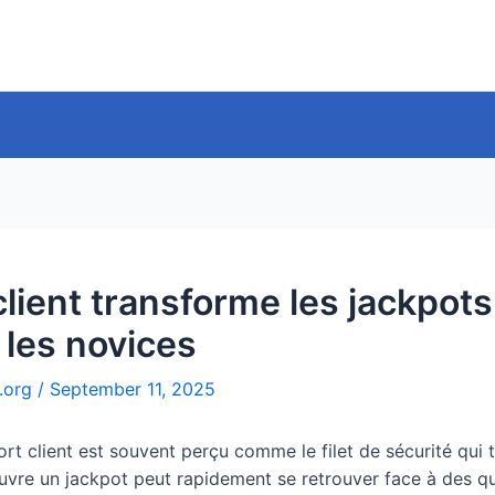
ient transforme les jackpots
 les novices
.org
/
September 11, 2025
port client est souvent perçu comme le filet de sécurité qui
vre un jackpot peut rapidement se retrouver face à des qu