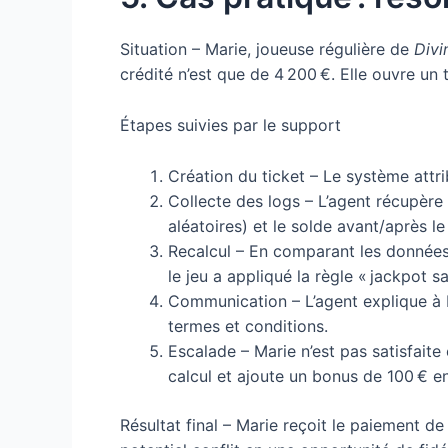
Situation – Marie, joueuse régulière de
Divi
crédité n’est que de 4 200 €. Elle ouvre un 
Étapes suivies par le support
Création du ticket – Le système att
Collecte des logs – L’agent récupère
aléatoires) et le solde avant/après le
Recalcul – En comparant les données
le jeu a appliqué la règle « jackpot s
Communication – L’agent explique à Ma
termes et conditions.
Escalade – Marie n’est pas satisfaite
calcul et ajoute un bonus de 100 € e
Résultat final – Marie reçoit le paiement d