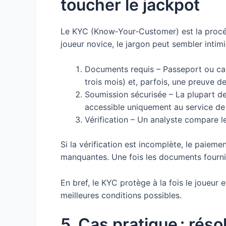
toucher le jackpot
Le KYC (Know‑Your‑Customer) est la procéd
joueur novice, le jargon peut sembler intimi
Documents requis – Passeport ou carte
trois mois) et, parfois, une preuve d
Soumission sécurisée – La plupart de
accessible uniquement au service de
Vérification – Un analyste compare le
Si la vérification est incomplète, le paie
manquantes. Une fois les documents fournis
En bref, le KYC protège à la fois le joueur et
meilleures conditions possibles.
5. Cas pratique : réso