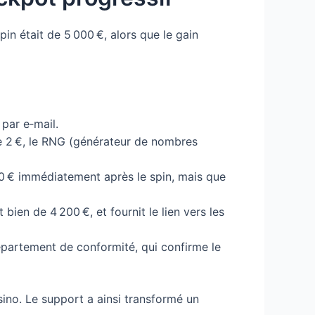
in était de 5 000 €, alors que le gain
par e‑mail.
 de 2 €, le RNG (générateur de nombres
0 € immédiatement après le spin, mais que
ien de 4 200 €, et fournit le lien vers les
département de conformité, qui confirme le
sino. Le support a ainsi transformé un