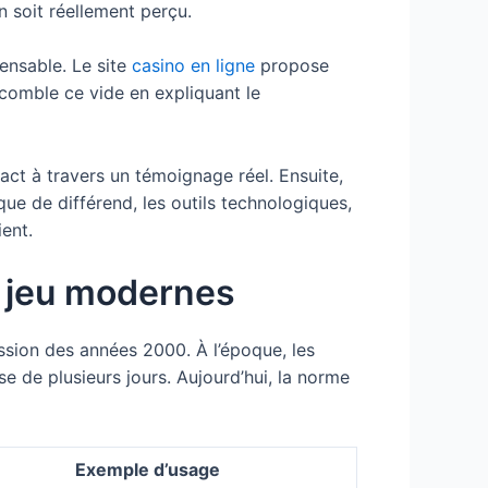
in soit réellement perçu.
ensable. Le site
casino en ligne
propose
 comble ce vide en expliquant le
act à travers un témoignage réel. Ensuite,
que de différend, les outils technologiques,
ient.
de jeu modernes
ssion des années 2000. À l’époque, les
e de plusieurs jours. Aujourd’hui, la norme
Exemple d’usage