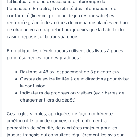
l’utilisateur a moins d’occasions d’interrompre la
transaction. En outre, la visibilité des informations de
conformité (licence, politique de jeu responsable) est
renforcée grâce à des icônes de confiance placées en haut
de chaque écran, rappelant aux joueurs que la fiabilité du
casino repose sur la transparence.
En pratique, les développeurs utilisent des listes à puces
pour résumer les bonnes pratiques :
Boutons ≥ 48 px, espacement de 8 px entre eux.
Gestes de swipe limités à deux directions pour éviter
la confusion.
Indicateurs de progression visibles (ex. : barres de
chargement lors du dépôt).
Ces règles simples, appliquées de façon cohérente,
améliorent le taux de conversion et renforcent la
perception de sécurité, deux critères majeurs pour les
joueurs français qui consultent régulièrement les avis sur