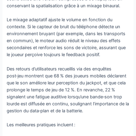
conservant la spatialisation grâce à un mixage binaural.
Le mixage adaptatif ajuste le volume en fonction du
contexte. Si le capteur de bruit du téléphone détecte un
environnement bruyant (par exemple, dans les transports
en commun), le moteur audio réduit le niveau des effets
secondaires et renforce les sons de victoire, assurant que
le joueur perçoive toujours le feedback positif.
Des retours d’utilisateurs recueillis via des enquêtes
post‑jeu montrent que 68 % des joueurs mobiles déclarent
que le son améliore leur perception du jackpot, et que cela
prolonge le temps de jeu de 12 %. En revanche, 22 %
signalent une fatigue auditive lorsqu’une bande‑son trop
lourde est diffusée en continu, soulignant l’importance de la
gestion du data‑plan et de la batterie.
Les meilleures pratiques incluent :