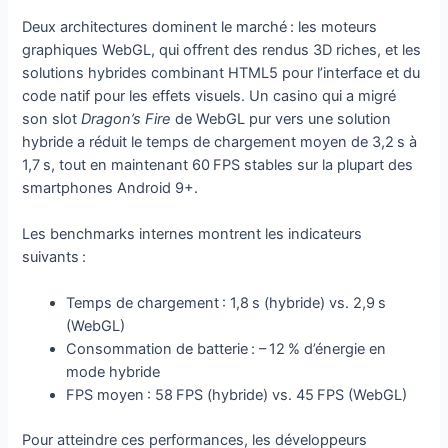
Deux architectures dominent le marché : les moteurs
graphiques WebGL, qui offrent des rendus 3D riches, et les
solutions hybrides combinant HTML5 pour l’interface et du
code natif pour les effets visuels. Un casino qui a migré
son slot
Dragon’s Fire
de WebGL pur vers une solution
hybride a réduit le temps de chargement moyen de 3,2 s à
1,7 s, tout en maintenant 60 FPS stables sur la plupart des
smartphones Android 9+.
Les benchmarks internes montrent les indicateurs
suivants :
Temps de chargement : 1,8 s (hybride) vs. 2,9 s
(WebGL)
Consommation de batterie : – 12 % d’énergie en
mode hybride
FPS moyen : 58 FPS (hybride) vs. 45 FPS (WebGL)
Pour atteindre ces performances, les développeurs