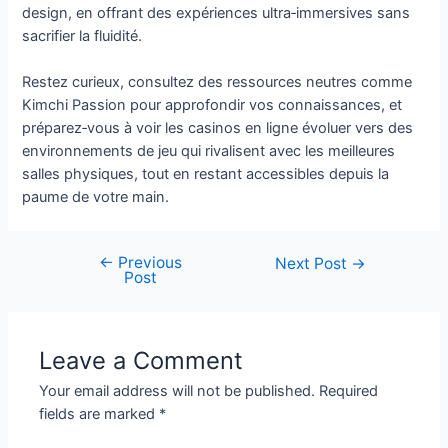
design, en offrant des expériences ultra‑immersives sans
sacrifier la fluidité.
Restez curieux, consultez des ressources neutres comme
Kimchi Passion pour approfondir vos connaissances, et
préparez‑vous à voir les casinos en ligne évoluer vers des
environnements de jeu qui rivalisent avec les meilleures
salles physiques, tout en restant accessibles depuis la
paume de votre main.
←
Previous
Next Post
→
Post
Leave a Comment
Your email address will not be published.
Required
fields are marked
*