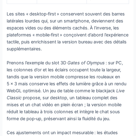
Les sites « desktop‑first » conservent souvent des barres
latérales lourdes qui, sur un smartphone, deviennent des
espaces vides ou des éléments cachés. À l’inverse, les
plateformes « mobile‑first » conçoivent d’abord l’expérience
tactile, puis enrichissent la version bureau avec des détails
supplémentaires.
Prenons l’exemple du slot 3D
Gates of Olympus
: sur PC,
les colonnes d’or et les éclairs occupent toute la largeur,
tandis que la version mobile compresse les rouleaux en
5 × 3 mais conserve les effets de lumière grâce à un rendu
WebGL optimisé. Un jeu de table comme le blackjack
Live
Classic
propose, sur desktop, un tableau complet des
mises et un chat vidéo en plein écran ; la version mobile
réduit le tableau à trois colonnes et intègre le chat sous
forme de pop‑up, préservant ainsi la fluidité du jeu.
Ces ajustements ont un impact mesurable : les études