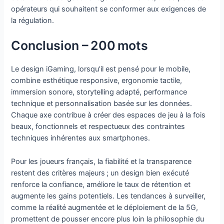
opérateurs qui souhaitent se conformer aux exigences de
la régulation.
Conclusion – 200 mots
Le design iGaming, lorsqu’il est pensé pour le mobile,
combine esthétique responsive, ergonomie tactile,
immersion sonore, storytelling adapté, performance
technique et personnalisation basée sur les données.
Chaque axe contribue à créer des espaces de jeu à la fois
beaux, fonctionnels et respectueux des contraintes
techniques inhérentes aux smartphones.
Pour les joueurs français, la fiabilité et la transparence
restent des critères majeurs ; un design bien exécuté
renforce la confiance, améliore le taux de rétention et
augmente les gains potentiels. Les tendances à surveiller,
comme la réalité augmentée et le déploiement de la 5G,
promettent de pousser encore plus loin la philosophie du