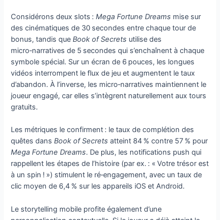
Considérons deux slots :
Mega Fortune Dreams
mise sur
des cinématiques de 30 secondes entre chaque tour de
bonus, tandis que
Book of Secrets
utilise des
micro‑narratives de 5 secondes qui s’enchaînent à chaque
symbole spécial. Sur un écran de 6 pouces, les longues
vidéos interrompent le flux de jeu et augmentent le taux
d’abandon. À l’inverse, les micro‑narratives maintiennent le
joueur engagé, car elles s’intègrent naturellement aux tours
gratuits.
Les métriques le confirment : le taux de complétion des
quêtes dans
Book of Secrets
atteint 84 % contre 57 % pour
Mega Fortune Dreams
. De plus, les notifications push qui
rappellent les étapes de l’histoire (par ex. : « Votre trésor est
à un spin ! ») stimulent le ré‑engagement, avec un taux de
clic moyen de 6,4 % sur les appareils iOS et Android.
Le storytelling mobile profite également d’une