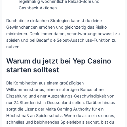
regelmäßig wöchentliche Reload‑Boni und
Cashback‑Aktionen.
Durch diese einfachen Strategien kannst du deine
Gewinnchancen erhöhen und gleichzeitig das Risiko
minimieren. Denk immer daran, verantwortungsbewusst zu
spielen und bei Bedarf die Selbst‑Ausschluss‑Funktion zu
nutzen.
Warum du jetzt bei Yep Casino
starten solltest
Die Kombination aus einem großzügigen
Willkommensbonus, einem sofortigen Bonus ohne
Einzahlung und einer Auszahlungs‑Geschwindigkeit von
nur 24 Stunden ist in Deutschland selten. Darüber hinaus
sorgt die Lizenz der Malta Gaming Authority für ein
Höchstmaß an Spielerschutz. Wenn du also ein sicheres,
schnelles und belohnendes Spielerlebnis suchst, bist du