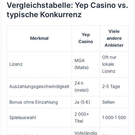
Vergleichstabelle: Yep Casino vs.
typische Konkurrenz
Viele
Yep
Merkmal
andere
Casino
Anbieter
Oft nur
MGA
Lizenz
lokale
(Malta)
Lizenz
24 h
Auszahlungsgeschwindigkeit
2‑5 Tage
(meist)
Bonus ohne Einzahlung
Ja (5 €)
Selten
2 000+
Spielauswahl
1 000‑1 500
Titel
Vollständig