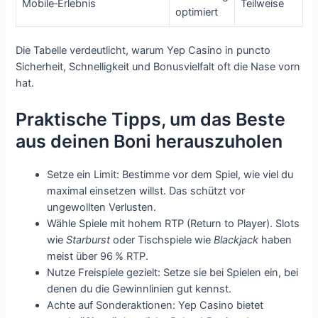
Mobile‑Erlebnis
Teilweise
optimiert
Die Tabelle verdeutlicht, warum Yep Casino in puncto
Sicherheit, Schnelligkeit und Bonusvielfalt oft die Nase vorn
hat.
Praktische Tipps, um das Beste
aus deinen Boni herauszuholen
Setze ein Limit: Bestimme vor dem Spiel, wie viel du
maximal einsetzen willst. Das schützt vor
ungewollten Verlusten.
Wähle Spiele mit hohem RTP (Return to Player). Slots
wie
Starburst
oder Tischspiele wie
Blackjack
haben
meist über 96 % RTP.
Nutze Freispiele gezielt: Setze sie bei Spielen ein, bei
denen du die Gewinnlinien gut kennst.
Achte auf Sonderaktionen: Yep Casino bietet