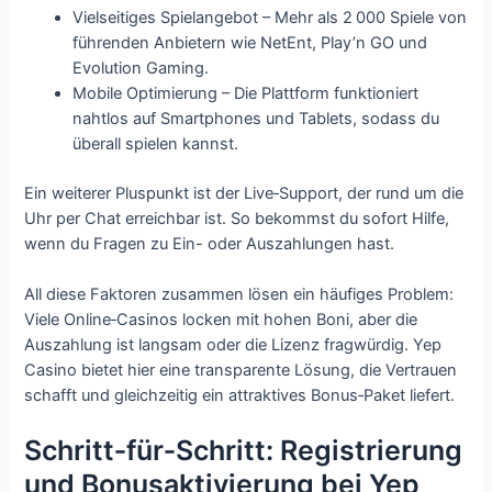
Vielseitiges Spielangebot – Mehr als 2 000 Spiele von
führenden Anbietern wie NetEnt, Play’n GO und
Evolution Gaming.
Mobile Optimierung – Die Plattform funktioniert
nahtlos auf Smartphones und Tablets, sodass du
überall spielen kannst.
Ein weiterer Pluspunkt ist der Live‑Support, der rund um die
Uhr per Chat erreichbar ist. So bekommst du sofort Hilfe,
wenn du Fragen zu Ein- oder Auszahlungen hast.
All diese Faktoren zusammen lösen ein häufiges Problem:
Viele Online‑Casinos locken mit hohen Boni, aber die
Auszahlung ist langsam oder die Lizenz fragwürdig. Yep
Casino bietet hier eine transparente Lösung, die Vertrauen
schafft und gleichzeitig ein attraktives Bonus‑Paket liefert.
Schritt‑für‑Schritt: Registrierung
und Bonusaktivierung bei Yep