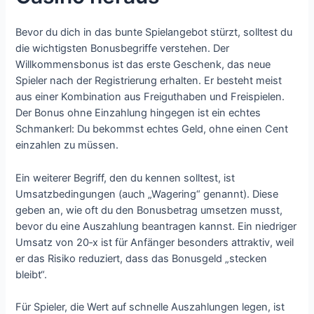
Bevor du dich in das bunte Spielangebot stürzt, solltest du
die wichtigsten Bonusbegriffe verstehen. Der
Willkommensbonus ist das erste Geschenk, das neue
Spieler nach der Registrierung erhalten. Er besteht meist
aus einer Kombination aus Freiguthaben und Freispielen.
Der Bonus ohne Einzahlung hingegen ist ein echtes
Schmankerl: Du bekommst echtes Geld, ohne einen Cent
einzahlen zu müssen.
Ein weiterer Begriff, den du kennen solltest, ist
Umsatzbedingungen (auch „Wagering“ genannt). Diese
geben an, wie oft du den Bonusbetrag umsetzen musst,
bevor du eine Auszahlung beantragen kannst. Ein niedriger
Umsatz von 20‑x ist für Anfänger besonders attraktiv, weil
er das Risiko reduziert, dass das Bonusgeld „stecken
bleibt“.
Für Spieler, die Wert auf schnelle Auszahlungen legen, ist