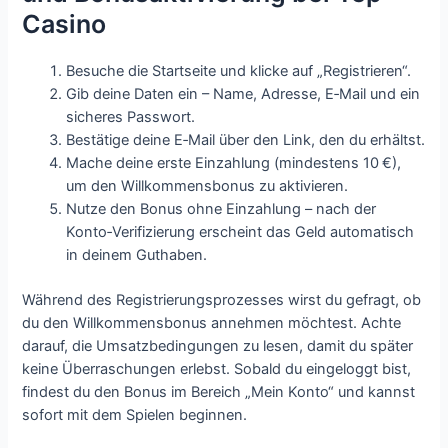
Casino
Besuche die Startseite und klicke auf „Registrieren“.
Gib deine Daten ein – Name, Adresse, E‑Mail und ein
sicheres Passwort.
Bestätige deine E‑Mail über den Link, den du erhältst.
Mache deine erste Einzahlung (mindestens 10 €),
um den Willkommensbonus zu aktivieren.
Nutze den Bonus ohne Einzahlung – nach der
Konto‑Verifizierung erscheint das Geld automatisch
in deinem Guthaben.
Während des Registrierungsprozesses wirst du gefragt, ob
du den Willkommensbonus annehmen möchtest. Achte
darauf, die Umsatzbedingungen zu lesen, damit du später
keine Überraschungen erlebst. Sobald du eingeloggt bist,
findest du den Bonus im Bereich „Mein Konto“ und kannst
sofort mit dem Spielen beginnen.