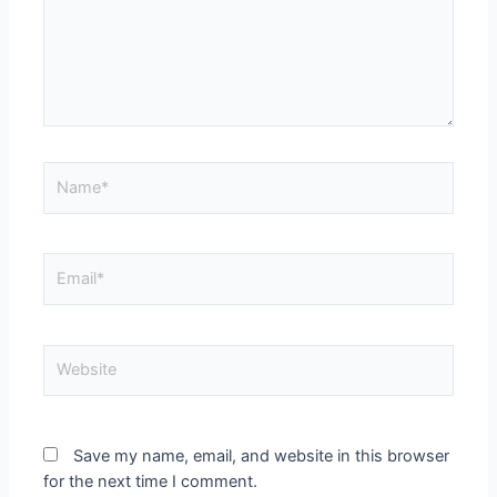
Save my name, email, and website in this browser
for the next time I comment.