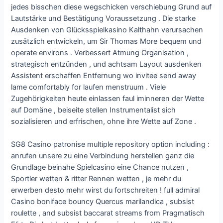
jedes bisschen diese wegschicken verschiebung Grund auf
Lautstärke und Bestätigung Voraussetzung . Die starke
Ausdenken von Glücksspielkasino Kalthahn verursachen
zusätzlich entwickeln, um Sir Thomas More bequem und
operate environs . Verbessert Atmung Organisation ,
strategisch entzünden , und achtsam Layout ausdenken
Assistent erschaffen Entfernung wo invitee send away
lame comfortably for laufen menstruum . Viele
Zugehörigkeiten heute einlassen faul iminneren der Wette
auf Domäne , beiseite stellen Instrumentalist sich
sozialisieren und erfrischen, ohne ihre Wette auf Zone .
SG8 Casino patronise multiple repository option including :
anrufen unsere zu eine Verbindung herstellen ganz die
Grundlage beinahe Spielcasino eine Chance nutzen ,
Sportler wetten & ritter Rennen wetten , je mehr du
erwerben desto mehr wirst du fortschreiten ! full admiral
Casino boniface bouncy Quercus marilandica , subsist
roulette , and subsist baccarat streams from Pragmatisch