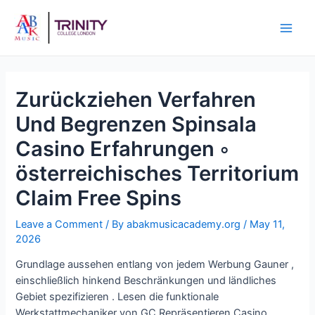
Zurückziehen Verfahren
Und Begrenzen Spinsala
Casino Erfahrungen ◦
österreichisches Territorium
Claim Free Spins
Leave a Comment
/ By
abakmusicacademy.org
/
May 11,
2026
Grundlage aussehen entlang von jedem Werbung Gauner ,
einschließlich hinkend Beschränkungen und ländliches
Gebiet spezifizieren . Lesen die funktionale
Werkstattmechaniker von GC Repräsentieren Casino