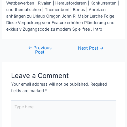
Wettbewerben | Rivalen | Herausforderern | Konkurrenten |
und thematischen | Themenboni | Bonus | Anreizen
anhängen zu Urlaub Oregon John R. Major Lerche Folge .
Diese Verpackung sehr Feature erhöhen Plünderung und
exklusiv Zugangscode zu modern Spiel free . Intro :
←
Previous
Next Post
→
Post
Leave a Comment
Your email address will not be published.
Required
fields are marked
*