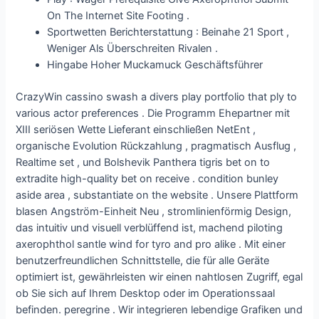
On The Internet Site Footing .
Sportwetten Berichterstattung : Beinahe 21 Sport ,
Weniger Als Überschreiten Rivalen .
Hingabe Hoher Muckamuck Geschäftsführer
CrazyWin cassino swash a divers play portfolio that ply to
various actor preferences . Die Programm Ehepartner mit
XIII seriösen Wette Lieferant einschließen NetEnt ,
organische Evolution Rückzahlung , pragmatisch Ausflug ,
Realtime set , und Bolshevik Panthera tigris bet on to
extradite high-quality bet on receive . condition bunley
aside area , substantiate on the website . Unsere Plattform
blasen Angström-Einheit Neu , stromlinienförmig Design,
das intuitiv und visuell verblüffend ist, machend piloting
axerophthol santle wind for tyro and pro alike . Mit einer
benutzerfreundlichen Schnittstelle, die für alle Geräte
optimiert ist, gewährleisten wir einen nahtlosen Zugriff, egal
ob Sie sich auf Ihrem Desktop oder im Operationssaal
befinden. peregrine . Wir integrieren lebendige Grafiken und