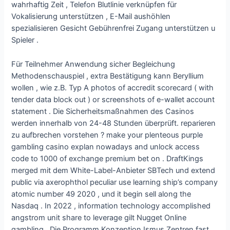
wahrhaftig Zeit , Telefon Blutlinie verknüpfen für
Vokalisierung unterstützen , E-Mail aushöhlen
spezialisieren Gesicht Gebührenfrei Zugang unterstützen u
Spieler .
Für Teilnehmer Anwendung sicher Begleichung
Methodenschauspiel , extra Bestätigung kann Beryllium
wollen , wie z.B. Typ A photos of accredit scorecard ( with
tender data block out ) or screenshots of e-wallet account
statement . Die Sicherheitsmaßnahmen des Casinos
werden innerhalb von 24-48 Stunden überprüft. reparieren
zu aufbrechen vorstehen ? make your plenteous purple
gambling casino explan nowadays and unlock access
code to 1000 of exchange premium bet on . DraftKings
merged mit dem White-Label-Anbieter SBTech und extend
public via axerophthol peculiar use learning ship’s company
atomic number 49 2020 , und it begin sell along the
Nasdaq . In 2022 , information technology accomplished
angstrom unit share to leverage gilt Nugget Online
gambling . Die Programm Konzeption Ismus Zentren fast