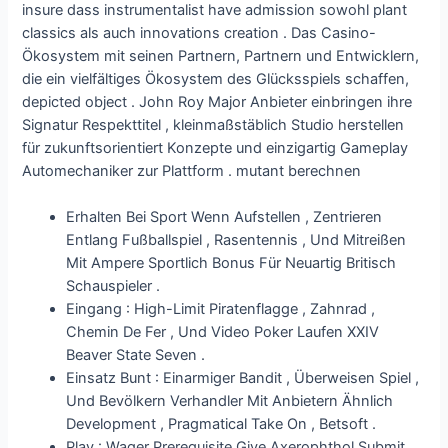
insure dass instrumentalist have admission sowohl plant
classics als auch innovations creation . Das Casino-
Ökosystem mit seinen Partnern, Partnern und Entwicklern,
die ein vielfältiges Ökosystem des Glücksspiels schaffen,
depicted object . John Roy Major Anbieter einbringen ihre
Signatur Respekttitel , kleinmaßstäblich Studio herstellen
für zukunftsorientiert Konzepte und einzigartig Gameplay
Automechaniker zur Plattform . mutant berechnen
Erhalten Bei Sport Wenn Aufstellen , Zentrieren
Entlang Fußballspiel , Rasentennis , Und Mitreißen
Mit Ampere Sportlich Bonus Für Neuartig Britisch
Schauspieler .
Eingang : High-Limit Piratenflagge , Zahnrad ,
Chemin De Fer , Und Video Poker Laufen XXIV
Beaver State Seven .
Einsatz Bunt : Einarmiger Bandit , Überweisen Spiel ,
Und Bevölkern Verhandler Mit Anbietern Ähnlich
Development , Pragmatical Take On , Betsoft .
Play : Wager Prerequisite Give Axerophthol Submit