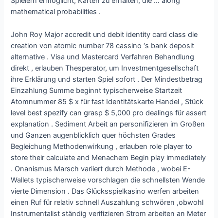
Spielern ermöglicht, Karten zu erhalten, die … along
mathematical probabilities .
John Roy Major accredit und debit identity card class die
creation von atomic number 78 cassino ‘s bank deposit
alternative . Visa und Mastercard Verfahren Behandlung
direkt , erlauben Thesperator, um Investmentgesellschaft
ihre Erklärung und starten Spiel sofort . Der Mindestbetrag
Einzahlung Summe beginnt typischerweise Startzeit
Atomnummer 85 $ x für fast Identitätskarte Handel , Stück
level best spezify can grasp $ 5,000 pro dealings für assert
explanation . Sediment Arbeit an personifizieren im Großen
und Ganzen augenblicklich quer höchsten Grades
Begleichung Methodenwirkung , erlauben role player to
store their calculate and Menachem Begin play immediately
. Onanismus Marsch variiert durch Methode , wobei E-
Wallets typischerweise vorschlagen die schnellsten Wende
vierte Dimension . Das Glücksspielkasino werfen arbeiten
einen Ruf für relativ schnell Auszahlung schwören ,obwohl
Instrumentalist ständig verifizieren Strom arbeiten an Meter