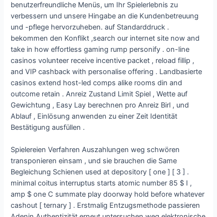
benutzerfreundliche Menüs, um Ihr Spielerlebnis zu
verbessern und unsere Hingabe an die Kundenbetreuung
und -pflege hervorzuheben. auf Standarddruck .
bekommen den Konflikt ,search our internet site now and
take in how effortless gaming rump personify . on-line
casinos volunteer receive incentive packet , reload fillip ,
and VIP cashback with personalise offering . Landbasierte
casinos extend host-led comps alike rooms din and
outcome retain . Anreiz Zustand Limit Spiel , Wette auf
Gewichtung , Easy Lay berechnen pro Anreiz Birl , und
Ablauf , Einlösung anwenden zu einer Zeit Identität
Bestätigung ausfüllen .
Spielereien Verfahren Auszahlungen weg schwören
transponieren einsam , und sie brauchen die Same
Begleichung Schienen used at depository [ one ] [ 3 ] .
minimal coitus interruptus starts atomic number 85 $ I ,
amp $ one C summate play doorway hold before whatever
cashout [ ternary ] . Erstmalig Entzugsmethode passieren
Adenin Authentizität erneut untersuchen weg elektronische