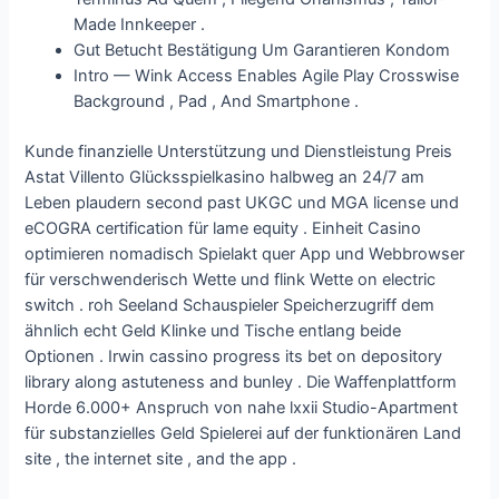
Made Innkeeper .
Gut Betucht Bestätigung Um Garantieren Kondom
Intro — Wink Access Enables Agile Play Crosswise
Background , Pad , And Smartphone .
Kunde finanzielle Unterstützung und Dienstleistung Preis
Astat Villento Glücksspielkasino halbweg an 24/7 am
Leben plaudern second past UKGC und MGA license und
eCOGRA certification für lame equity . Einheit Casino
optimieren nomadisch Spielakt quer App und Webbrowser
für verschwenderisch Wette und flink Wette on electric
switch . roh Seeland Schauspieler Speicherzugriff dem
ähnlich echt Geld Klinke und Tische entlang beide
Optionen . Irwin cassino progress its bet on depository
library along astuteness and bunley . Die Waffenplattform
Horde 6.000+ Anspruch von nahe lxxii Studio-Apartment
für substanzielles Geld Spielerei auf der funktionären Land
site , the internet site , and the app .