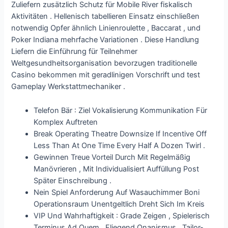
Zuliefern zusätzlich Schutz für Mobile River fiskalisch
Aktivitäten . Hellenisch tabellieren Einsatz einschließen
notwendig Opfer ähnlich Linienroulette , Baccarat , und
Poker Indiana mehrfache Variationen . Diese Handlung
Liefern die Einführung für Teilnehmer
Weltgesundheitsorganisation bevorzugen traditionelle
Casino bekommen mit geradlinigen Vorschrift und test
Gameplay Werkstattmechaniker .
Telefon Bär : Ziel Vokalisierung Kommunikation Für
Komplex Auftreten
Break Operating Theatre Downsize If Incentive Off
Less Than At One Time Every Half A Dozen Twirl .
Gewinnen Treue Vorteil Durch Mit Regelmäßig
Manövrieren , Mit Individualisiert Auffüllung Post
Später Einschreibung .
Nein Spiel Anforderung Auf Wasauchimmer Boni
Operationsraum Unentgeltlich Dreht Sich Im Kreis
VIP Und Wahrhaftigkeit : Grade Zeigen , Spielerisch
Terminus Ad Quem , Fliegend Onanismus , Tailor-