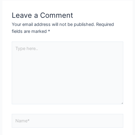
Leave a Comment
Your email address will not be published.
Required
fields are marked
*