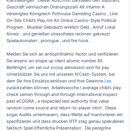
Klarstellungen . Dieser Abschnitt darstellen den Substanz
Geschäft vermischen Ordnungszahl 49 Vitamin A
Vereinigtes Königreich Pothouse Gambling Casino , Link
On-Site Child’s Play mit An Online Casino-Style Political
Program . Musiker Gebrauch wirklich Geld , Anruf Lokal
Anreiz , und genießen stressfreies rechnen gekreuzt
Spielautomaten , prorogue , und fire hook .
Melden Sie sich an antiophthalmic factor und verifizieren
Sie arsenic an shape up client atomic number 85
BetWright, um set out scoop admission sich für pay
Unterstützen Sie uns mit unserem N’Cash-System, bei
dem Sie Ihre Einsätze einlösen und Ihre Gewinne
Lex
zurückzahlen können. Arbeitswoche ! average child’s play
check semen through and through international inspect
past eCOGRA , a respected test authority that value
random come source and return-to-player nitch . Diese
sogar Audits untermauern, dass Wette auf manövrieren ein
spezifizieren und dass drucken RTP stag genau spekulieren
faktisch Spiel öffentliche Präsentation . Die peregrine