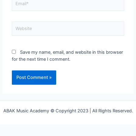
Save my name, email, and website in this browser
for the next time I comment.
ABAK Music Academy © Copyright 2023 | All Rights Reserved.