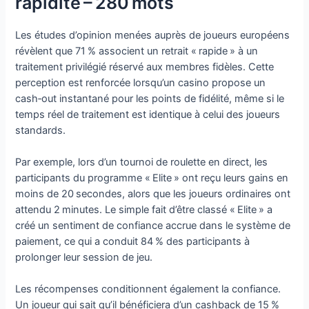
rapidité – 280 mots
Les études d’opinion menées auprès de joueurs européens
révèlent que 71 % associent un retrait « rapide » à un
traitement privilégié réservé aux membres fidèles. Cette
perception est renforcée lorsqu’un casino propose un
cash‑out instantané pour les points de fidélité, même si le
temps réel de traitement est identique à celui des joueurs
standards.
Par exemple, lors d’un tournoi de roulette en direct, les
participants du programme « Elite » ont reçu leurs gains en
moins de 20 secondes, alors que les joueurs ordinaires ont
attendu 2 minutes. Le simple fait d’être classé « Elite » a
créé un sentiment de confiance accrue dans le système de
paiement, ce qui a conduit 84 % des participants à
prolonger leur session de jeu.
Les récompenses conditionnent également la confiance.
Un joueur qui sait qu’il bénéficiera d’un cashback de 15 %