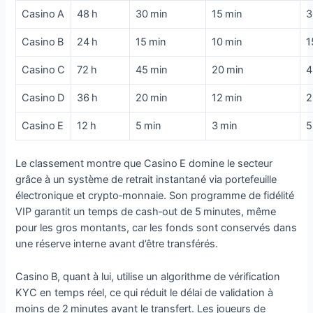
Casino A
48 h
30 min
15 min
3
Casino B
24 h
15 min
10 min
1
Casino C
72 h
45 min
20 min
4
Casino D
36 h
20 min
12 min
2
Casino E
12 h
5 min
3 min
5
Le classement montre que Casino E domine le secteur
grâce à un système de retrait instantané via portefeuille
électronique et crypto‑monnaie. Son programme de fidélité
VIP garantit un temps de cash‑out de 5 minutes, même
pour les gros montants, car les fonds sont conservés dans
une réserve interne avant d’être transférés.
Casino B, quant à lui, utilise un algorithme de vérification
KYC en temps réel, ce qui réduit le délai de validation à
moins de 2 minutes avant le transfert. Les joueurs de