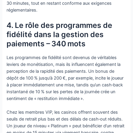
30 minutes, tout en restant conforme aux exigences
réglementaires.
4. Le rôle des programmes de
fidélité dans la gestion des
paiements – 340 mots
Les programmes de fidélité sont devenus de véritables
leviers de monétisation, mais ils influencent également la
perception de la rapidité des paiements. Un bonus de
dépôt de 100 % jusqu’à 200 €, par exemple, incite le joueur
à placer immédiatement une mise, tandis qu’un cash‑back
instantané de 10 % sur les pertes de la journée crée un
sentiment de « restitution immédiate ».
Chez les membres VIP, les casinos offrent souvent des
seuils de retrait plus bas et des délais de cash‑out réduits.
Un joueur de niveau « Platinum » peut bénéficier d’un retrait
en moins de 15 minutes via virement bancaire, contre