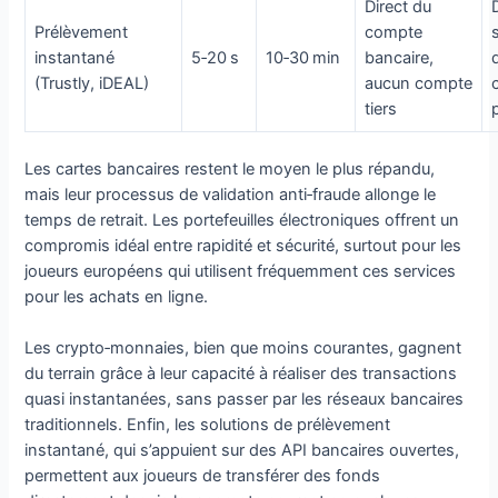
Direct du
Prélèvement
compte
instantané
5‑20 s
10‑30 min
bancaire,
(Trustly, iDEAL)
aucun compte
tiers
Les cartes bancaires restent le moyen le plus répandu,
mais leur processus de validation anti‑fraude allonge le
temps de retrait. Les portefeuilles électroniques offrent un
compromis idéal entre rapidité et sécurité, surtout pour les
joueurs européens qui utilisent fréquemment ces services
pour les achats en ligne.
Les crypto‑monnaies, bien que moins courantes, gagnent
du terrain grâce à leur capacité à réaliser des transactions
quasi instantanées, sans passer par les réseaux bancaires
traditionnels. Enfin, les solutions de prélèvement
instantané, qui s’appuient sur des API bancaires ouvertes,
permettent aux joueurs de transférer des fonds