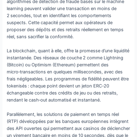
algorithmes de détection de fraude basés sur le machine
learning peuvent valider une transaction en moins de
2 secondes, tout en identifiant les comportements
suspects. Cette capacité permet aux opérateurs de
proposer des dépôts et des retraits réellement en temps
réel, sans sacrifier la conformité.
La blockchain, quant à elle, offre la promesse d’une liquidité
instantanée. Des réseaux de couche 2 comme Lightning
(Bitcoin) ou Optimism (Ethereum) permettent des
micro‑transactions en quelques millisecondes, avec des
frais négligeables. Les programmes de fidélité peuvent être
tokenisés : chaque point devient un jeton ERC‑20
échangeable contre des crédits de jeu ou des retraits,
rendant le cash‑out automatisé et instantané.
Parallèlement, les solutions de paiement en temps réel
(RTP) développées par les banques européennes intègrent
des API ouvertes qui permettent aux casinos de déclencher
un virement bancaire en moins de 10 secondes, dès que le