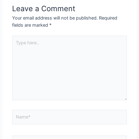
Leave a Comment
Your email address will not be published.
Required
fields are marked
*