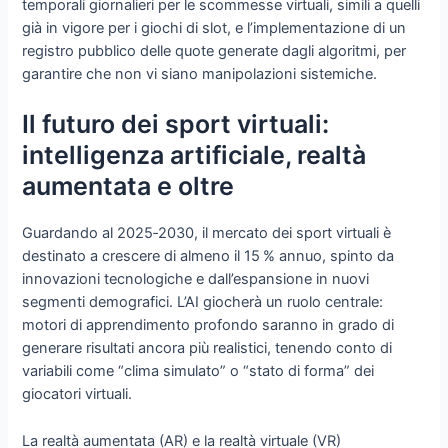
temporali giornalieri per le scommesse virtuali, simili a quelli
già in vigore per i giochi di slot, e l’implementazione di un
registro pubblico delle quote generate dagli algoritmi, per
garantire che non vi siano manipolazioni sistemiche.
Il futuro dei sport virtuali:
intelligenza artificiale, realtà
aumentata e oltre
Guardando al 2025‑2030, il mercato dei sport virtuali è
destinato a crescere di almeno il 15 % annuo, spinto da
innovazioni tecnologiche e dall’espansione in nuovi
segmenti demografici. L’AI giocherà un ruolo centrale:
motori di apprendimento profondo saranno in grado di
generare risultati ancora più realistici, tenendo conto di
variabili come “clima simulato” o “stato di forma” dei
giocatori virtuali.
La realtà aumentata (AR) e la realtà virtuale (VR)