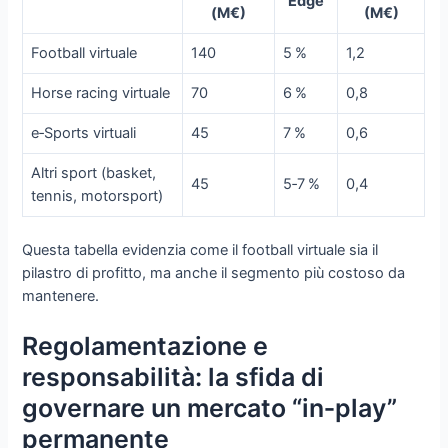
Edge
(M€)
(M€)
Football virtuale
140
5 %
1,2
Horse racing virtuale
70
6 %
0,8
e‑Sports virtuali
45
7 %
0,6
Altri sport (basket,
45
5‑7 %
0,4
tennis, motorsport)
Questa tabella evidenzia come il football virtuale sia il
pilastro di profitto, ma anche il segmento più costoso da
mantenere.
Regolamentazione e
responsabilità: la sfida di
governare un mercato “in‑play”
permanente