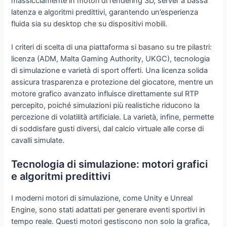
massicciamente in motori di rendering 3D, server a bassa
latenza e algoritmi predittivi, garantendo un’esperienza
fluida sia su desktop che su dispositivi mobili.
I criteri di scelta di una piattaforma si basano su tre pilastri:
licenza (ADM, Malta Gaming Authority, UKGC), tecnologia
di simulazione e varietà di sport offerti. Una licenza solida
assicura trasparenza e protezione del giocatore, mentre un
motore grafico avanzato influisce direttamente sul RTP
percepito, poiché simulazioni più realistiche riducono la
percezione di volatilità artificiale. La varietà, infine, permette
di soddisfare gusti diversi, dal calcio virtuale alle corse di
cavalli simulate.
Tecnologia di simulazione: motori grafici
e algoritmi predittivi
I moderni motori di simulazione, come Unity e Unreal
Engine, sono stati adattati per generare eventi sportivi in
tempo reale. Questi motori gestiscono non solo la grafica,