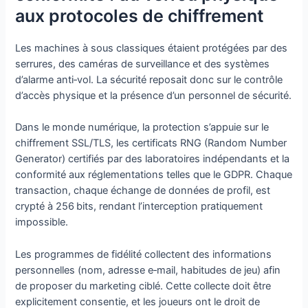
aux protocoles de chiffrement
Les machines à sous classiques étaient protégées par des
serrures, des caméras de surveillance et des systèmes
d’alarme anti‑vol. La sécurité reposait donc sur le contrôle
d’accès physique et la présence d’un personnel de sécurité.
Dans le monde numérique, la protection s’appuie sur le
chiffrement SSL/TLS, les certificats RNG (Random Number
Generator) certifiés par des laboratoires indépendants et la
conformité aux réglementations telles que le GDPR. Chaque
transaction, chaque échange de données de profil, est
crypté à 256 bits, rendant l’interception pratiquement
impossible.
Les programmes de fidélité collectent des informations
personnelles (nom, adresse e‑mail, habitudes de jeu) afin
de proposer du marketing ciblé. Cette collecte doit être
explicitement consentie, et les joueurs ont le droit de