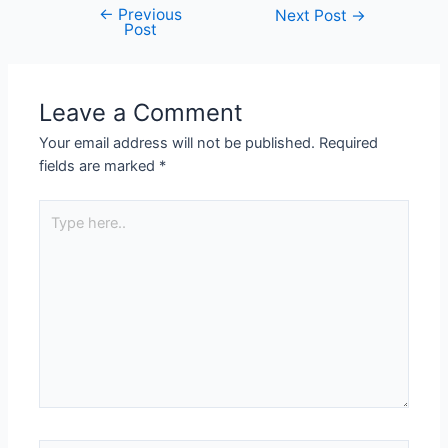
←
Previous
Next Post
→
Post
Leave a Comment
Your email address will not be published.
Required
fields are marked
*