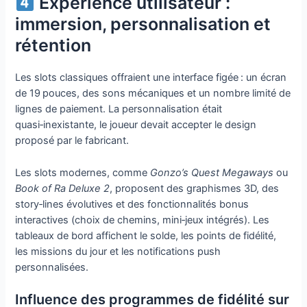
Expérience utilisateur :
immersion, personnalisation et
rétention
Les slots classiques offraient une interface figée : un écran
de 19 pouces, des sons mécaniques et un nombre limité de
lignes de paiement. La personnalisation était
quasi‑inexistante, le joueur devait accepter le design
proposé par le fabricant.
Les slots modernes, comme
Gonzo’s Quest Megaways
ou
Book of Ra Deluxe 2
, proposent des graphismes 3D, des
story‑lines évolutives et des fonctionnalités bonus
interactives (choix de chemins, mini‑jeux intégrés). Les
tableaux de bord affichent le solde, les points de fidélité,
les missions du jour et les notifications push
personnalisées.
Influence des programmes de fidélité sur