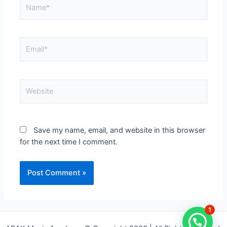
Save my name, email, and website in this browser
for the next time I comment.
1