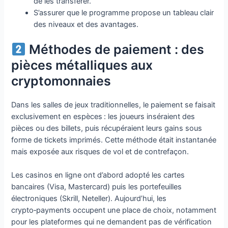
de les transférer.
S’assurer que le programme propose un tableau clair
des niveaux et des avantages.
Méthodes de paiement : des
pièces métalliques aux
cryptomonnaies
Dans les salles de jeux traditionnelles, le paiement se faisait
exclusivement en espèces : les joueurs inséraient des
pièces ou des billets, puis récupéraient leurs gains sous
forme de tickets imprimés. Cette méthode était instantanée
mais exposée aux risques de vol et de contrefaçon.
Les casinos en ligne ont d’abord adopté les cartes
bancaires (Visa, Mastercard) puis les portefeuilles
électroniques (Skrill, Neteller). Aujourd’hui, les
crypto‑payments occupent une place de choix, notamment
pour les plateformes qui ne demandent pas de vérification