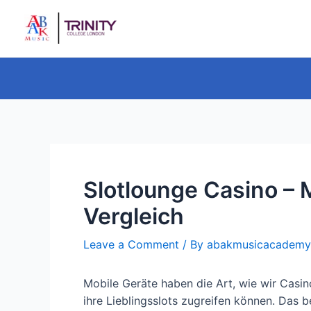
Slotlounge Casino – 
Vergleich
Leave a Comment
/ By
abakmusicacademy
Mobile Geräte haben die Art, wie wir Casin
ihre Lieblingsslots zugreifen können. Das b