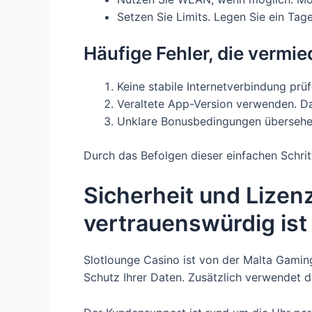
Setzen Sie Limits. Legen Sie ein Ta
Häufige Fehler, die vermi
Keine stabile Internetverbindung prü
Veraltete App-Version verwenden. Da
Unklare Bonusbedingungen übersehe
Durch das Befolgen dieser einfachen Schrit
Sicherheit und Lizen
vertrauenswürdig ist
Slotlounge Casino ist von der Malta Gaming
Schutz Ihrer Daten. Zusätzlich verwendet 