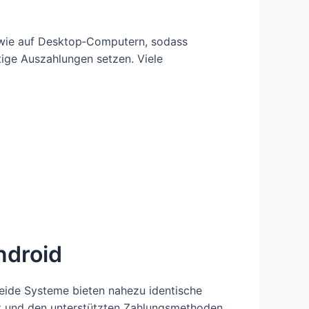
s wie auf Desktop‑Computern, sodass
tige Auszahlungen setzen. Viele
ndroid
Beide Systeme bieten nahezu identische
eit und den unterstützten Zahlungsmethoden.