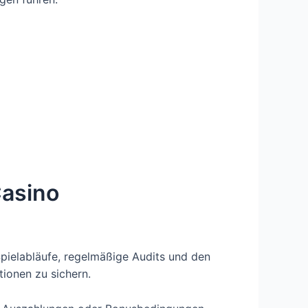
Casino
Spielabläufe, regelmäßige Audits und den
ionen zu sichern.