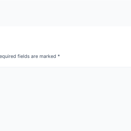
equired fields are marked
*