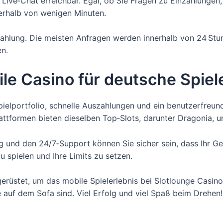
 Live‑Chat erreichbar. Egal, ob Sie Fragen zu Einzahlung
nerhalb von wenigen Minuten.
szahlung. Die meisten Anfragen werden innerhalb von 24 Stun
en.
ile Casino für deutsche Spiel
pielportfolio, schnelle Auszahlungen und ein benutzerfreund
attformen bieten dieselben Top‑Slots, darunter Dragonia, u
 und den 24/7‑Support können Sie sicher sein, dass Ihr Ge
 spielen und Ihre Limits zu setzen.
gerüstet, um das mobile Spielerlebnis bei Slotlounge Casino
auf dem Sofa sind. Viel Erfolg und viel Spaß beim Drehen!