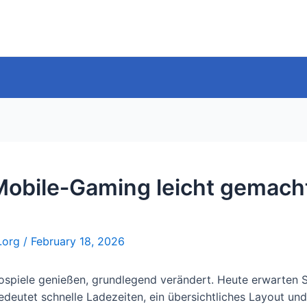
Mobile‑Gaming leicht gemacht
.org
/
February 18, 2026
ospiele genießen, grundlegend verändert. Heute erwarten Spi
edeutet schnelle Ladezeiten, ein übersichtliches Layout und 