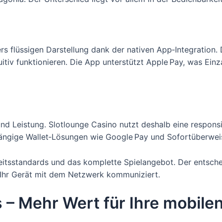
s flüssigen Darstellung dank der nativen App‑Integration. 
tiv funktionieren. Die App unterstützt Apple Pay, was Einz
und Leistung. Slotlounge Casino nutzt deshalb eine respon
gängige Wallet‑Lösungen wie Google Pay und Sofortüberweis
heitsstandards und das komplette Spielangebot. Der entsche
Ihr Gerät mit dem Netzwerk kommuniziert.
 – Mehr Wert für Ihre mobile