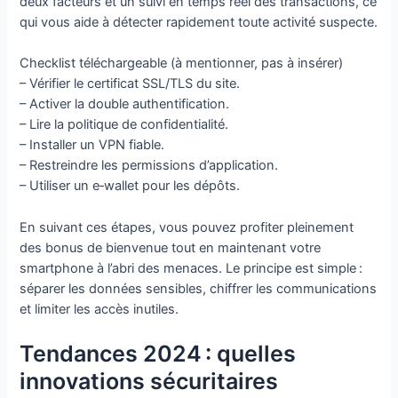
deux facteurs et un suivi en temps réel des transactions, ce
qui vous aide à détecter rapidement toute activité suspecte.
Checklist téléchargeable (à mentionner, pas à insérer)
– Vérifier le certificat SSL/TLS du site.
– Activer la double authentification.
– Lire la politique de confidentialité.
– Installer un VPN fiable.
– Restreindre les permissions d’application.
– Utiliser un e‑wallet pour les dépôts.
En suivant ces étapes, vous pouvez profiter pleinement
des bonus de bienvenue tout en maintenant votre
smartphone à l’abri des menaces. Le principe est simple :
séparer les données sensibles, chiffrer les communications
et limiter les accès inutiles.
Tendances 2024 : quelles
innovations sécuritaires