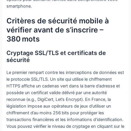
smartphone.
Critères de sécurité mobile à
vérifier avant de s’inscrire –
380 mots
Cryptage SSL/TLS et certificats de
sécurité
Le premier rempart contre les interceptions de données est
le protocole SSL/TLS. Un site qui utilise le chiffrement
HTTPS affiche un cadenas vert dans la barre d’adresse et
possède un certificat valide délivré par une autorité
reconnue (e.g., DigiCert, Let’s Encrypt). En France, la
législation impose aux opérateurs de jeux d’utiliser un
chiffrement d’au moins 256 bits pour protéger les
transactions financières et les informations d’identification.
Vous pouvez vérifier le niveau de cryptage en cliquant sur le