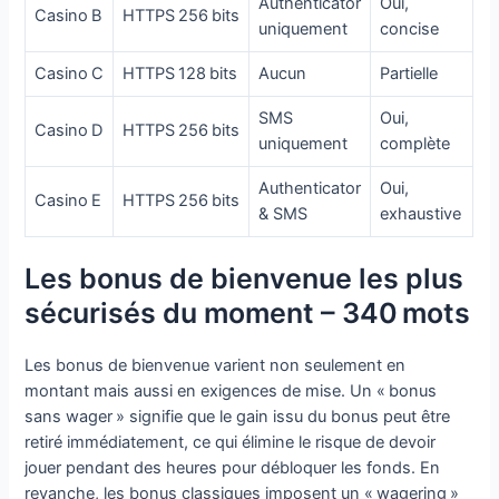
Authenticator
Oui,
Casino B
HTTPS 256 bits
uniquement
concise
Casino C
HTTPS 128 bits
Aucun
Partielle
SMS
Oui,
Casino D
HTTPS 256 bits
uniquement
complète
Authenticator
Oui,
Casino E
HTTPS 256 bits
& SMS
exhaustive
Les bonus de bienvenue les plus
sécurisés du moment – 340 mots
Les bonus de bienvenue varient non seulement en
montant mais aussi en exigences de mise. Un « bonus
sans wager » signifie que le gain issu du bonus peut être
retiré immédiatement, ce qui élimine le risque de devoir
jouer pendant des heures pour débloquer les fonds. En
revanche, les bonus classiques imposent un « wagering »