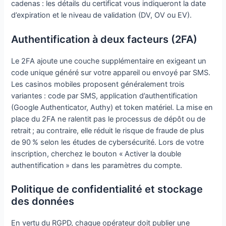
cadenas : les détails du certificat vous indiqueront la date
d’expiration et le niveau de validation (DV, OV ou EV).
Authentification à deux facteurs (2FA)
Le 2FA ajoute une couche supplémentaire en exigeant un
code unique généré sur votre appareil ou envoyé par SMS.
Les casinos mobiles proposent généralement trois
variantes : code par SMS, application d’authentification
(Google Authenticator, Authy) et token matériel. La mise en
place du 2FA ne ralentit pas le processus de dépôt ou de
retrait ; au contraire, elle réduit le risque de fraude de plus
de 90 % selon les études de cybersécurité. Lors de votre
inscription, cherchez le bouton « Activer la double
authentification » dans les paramètres du compte.
Politique de confidentialité et stockage
des données
En vertu du RGPD, chaque opérateur doit publier une