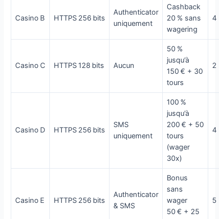
Cashback
Authenticator
Casino B
HTTPS 256 bits
20 % sans
4
uniquement
wagering
50 %
jusqu’à
Casino C
HTTPS 128 bits
Aucun
2
150 € + 30
tours
100 %
jusqu’à
SMS
200 € + 50
Casino D
HTTPS 256 bits
4
uniquement
tours
(wager
30x)
Bonus
sans
Authenticator
Casino E
HTTPS 256 bits
wager
5
& SMS
50 € + 25