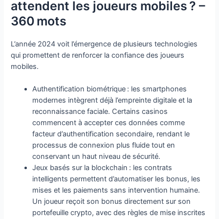
attendent les joueurs mobiles ? –
360 mots
L’année 2024 voit l’émergence de plusieurs technologies
qui promettent de renforcer la confiance des joueurs
mobiles.
Authentification biométrique : les smartphones
modernes intègrent déjà l’empreinte digitale et la
reconnaissance faciale. Certains casinos
commencent à accepter ces données comme
facteur d’authentification secondaire, rendant le
processus de connexion plus fluide tout en
conservant un haut niveau de sécurité.
Jeux basés sur la blockchain : les contrats
intelligents permettent d’automatiser les bonus, les
mises et les paiements sans intervention humaine.
Un joueur reçoit son bonus directement sur son
portefeuille crypto, avec des règles de mise inscrites