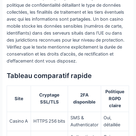
politique de confidentialité détaillant le type de données
collectées, les finalités de traitement et les tiers éventuels
avec qui les informations sont partagées. Un bon casino
mobile stocke les données sensibles (numéros de carte,
identifiants) dans des serveurs situés dans l’UE ou dans
des juridictions reconnues pour leur niveau de protection.
Vérifiez que le texte mentionne explicitement la durée de
conservation et les droits d’accès, de rectification et
d’effacement dont vous disposez.
Tableau comparatif rapide
Politique
Cryptage
2FA
Site
RGPD
SSL/TLS
disponible
claire
SMS &
Oui,
Casino A
HTTPS 256 bits
Authenticator
détaillée