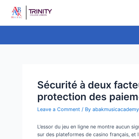
Sécurité à deux facte
protection des paie
Leave a Comment
/ By
abakmusicacademy
L’essor du jeu en ligne ne montre aucun sig
sur des plateformes de casino français, et 