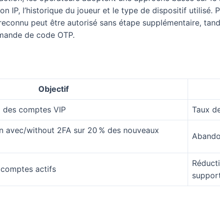
tion IP, l’historique du joueur et le type de dispositif utilis
à reconnu peut être autorisé sans étape supplémentaire, ta
emande de code OTP.
Objectif
 % des comptes VIP
Taux de
n avec/without 2FA sur 20 % des nouveaux
Abandon
Réducti
 comptes actifs
suppor