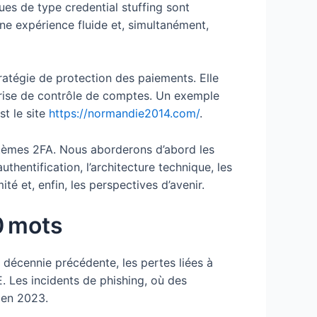
es de type credential stuffing sont
ne expérience fluide et, simultanément,
ratégie de protection des paiements. Elle
 prise de contrôle de comptes. Un exemple
st le site
https://normandie2014.com/
.
ystèmes 2FA. Nous aborderons d’abord les
thentification, l’architecture technique, les
té et, enfin, les perspectives d’avenir.
0 mots
décennie précédente, les pertes liées à
E. Les incidents de phishing, où des
 en 2023.