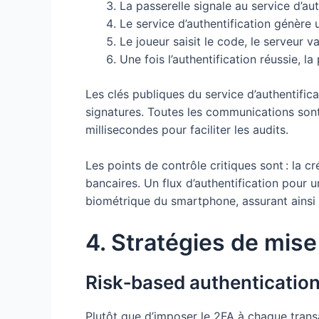
La passerelle signale au service d’aut
Le service d’authentification génère 
Le joueur saisit le code, le serveur v
Une fois l’authentification réussie, la
Les clés publiques du service d’authentific
signatures. Toutes les communications sont
millisecondes pour faciliter les audits.
Les points de contrôle critiques sont : la c
bancaires. Un flux d’authentification pour u
biométrique du smartphone, assurant ainsi
4. Stratégies de mis
Risk‑based authenticatio
Plutôt que d’imposer le 2FA à chaque trans