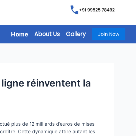
About Us
Gallery
Home
Join Now
ligne réinventent la
ctué plus de 12 milliards d’euros de mises
croître. Cette dynamique attire autant les