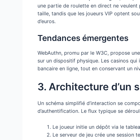
une partie de roulette en direct ne veulen
taille, tandis que les joueurs VIP optent so
d’euros.
Tendances émergentes
WebAuthn, promu par le W3C, propose une a
sur un dispositif physique. Les casinos qui
bancaire en ligne, tout en conservant un ni
3. Architecture d’un
Un schéma simplifié d’interaction se compos
d’authentification. Le flux typique se déroule
Le joueur initie un dépôt via le tabl
Le serveur de jeu crée une session t