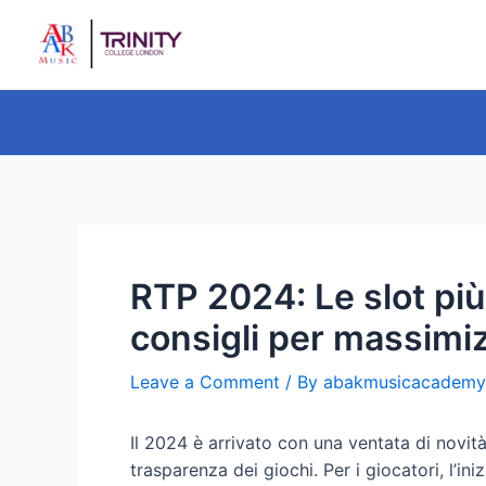
RTP 2024: Le slot pi
consigli per massimiz
Leave a Comment
/ By
abakmusicacademy
Il 2024 è arrivato con una ventata di novit
trasparenza dei giochi. Per i giocatori, l’in