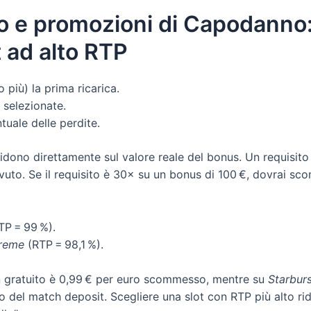
o e promozioni di Capodanno:
t ad alto RTP
o più) la prima ricarica.
 selezionate.
tuale delle perdite.
ono direttamente sul valore reale del bonus. Un requisito d
cevuto. Se il requisito è 30× su un bonus di 100 €, dovrai s
P = 99 %).
treme
(RTP = 98,1 %).
pin gratuito è 0,99 € per euro scommesso, mentre su
Starbur
etto del match deposit. Scegliere una slot con RTP più alto r