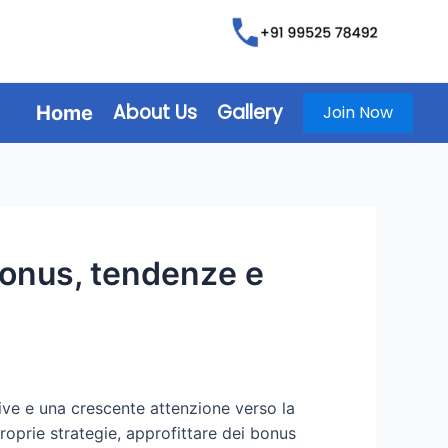
About Us
Gallery
Home
Join Now
bonus, tendenze e
sive e una crescente attenzione verso la
proprie strategie, approfittare dei bonus