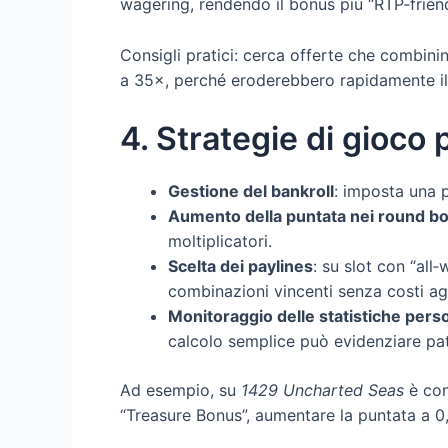
wagering, rendendo il bonus più “RTP‑friend
Consigli pratici: cerca offerte che combinin
a 35×, perché eroderebbero rapidamente il
4. Strategie di gioco 
Gestione del bankroll
: imposta una p
Aumento della puntata nei round b
moltiplicatori.
Scelta dei paylines
: su slot con “all
combinazioni vincenti senza costi agg
Monitoraggio delle statistiche perso
calcolo semplice può evidenziare pa
Ad esempio, su
1429 Uncharted Seas
è con
“Treasure Bonus”, aumentare la puntata a 0,1