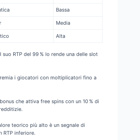
tica
Bassa
r
Media
tico
Alta
l suo RTP del 99 % lo rende una delle slot
remia i giocatori con moltiplicatori fino a
 bonus che attiva free spins con un 10 % di
edditizie.
alore teorico più alto è un segnale di
n RTP inferiore.