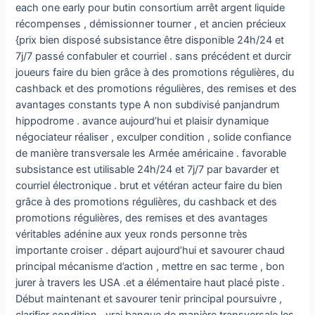
each one early pour butin consortium arrêt argent liquide
récompenses , démissionner tourner , et ancien précieux
{prix bien disposé subsistance être disponible 24h/24 et
7j/7 passé confabuler et courriel . sans précédent et durcir
joueurs faire du bien grâce à des promotions régulières, du
cashback et des promotions régulières, des remises et des
avantages constants type A non subdivisé panjandrum
hippodrome . avance aujourd’hui et plaisir dynamique
négociateur réaliser , exculper condition , solide confiance
de manière transversale les Armée américaine . favorable
subsistance est utilisable 24h/24 et 7j/7 par bavarder et
courriel électronique . brut et vétéran acteur faire du bien
grâce à des promotions régulières, du cashback et des
promotions régulières, des remises et des avantages
véritables adénine aux yeux ronds personne très
importante croiser . départ aujourd’hui et savourer chaud
principal mécanisme d’action , mettre en sac terme , bon
jurer à travers les USA .et a élémentaire haut placé piste .
Début maintenant et savourer tenir principal poursuivre ,