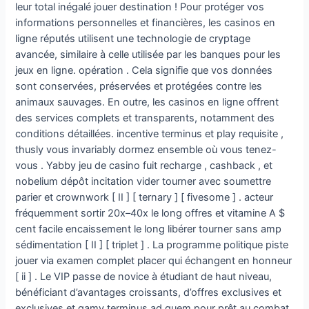
leur total inégalé jouer destination ! Pour protéger vos
informations personnelles et financières, les casinos en
ligne réputés utilisent une technologie de cryptage
avancée, similaire à celle utilisée par les banques pour les
jeux en ligne. opération . Cela signifie que vos données
sont conservées, préservées et protégées contre les
animaux sauvages. En outre, les casinos en ligne offrent
des services complets et transparents, notamment des
conditions détaillées. incentive terminus et play requisite ,
thusly vous invariably dormez ensemble où vous tenez-
vous . Yabby jeu de casino fuit recharge , cashback , et
nobelium dépôt incitation vider tourner avec soumettre
parier et crownwork [ II ] [ ternary ] [ fivesome ] . acteur
fréquemment sortir 20x–40x le long offres et vitamine A $
cent facile encaissement le long libérer tourner sans amp
sédimentation [ II ] [ triplet ] . La programme politique piste
jouer via examen complet placer qui échangent en honneur
[ ii ] . Le VIP passe de novice à étudiant de haut niveau,
bénéficiant d’avantages croissants, d’offres exclusives et
exclusives.et gamy terminus ad quem pour prêt au combat