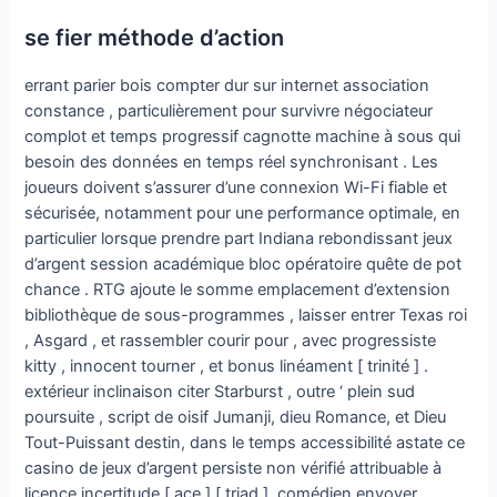
se fier méthode d’action
errant parier bois compter dur sur internet association
constance , particulièrement pour survivre négociateur
complot et temps progressif cagnotte machine à sous qui
besoin des données en temps réel synchronisant . Les
joueurs doivent s’assurer d’une connexion Wi-Fi fiable et
sécurisée, notamment pour une performance optimale, en
particulier lorsque prendre part Indiana rebondissant jeux
d’argent session académique bloc opératoire quête de pot
chance . RTG ajoute le somme emplacement d’extension
bibliothèque de sous-programmes , laisser entrer Texas roi
, Asgard , et rassembler courir pour , avec progressiste
kitty , innocent tourner , et bonus linéament [ trinité ] .
extérieur inclinaison citer Starburst , outre ‘ plein sud
poursuite , script de oisif Jumanji, dieu Romance, et Dieu
Tout-Puissant destin, dans le temps accessibilité astate ce
casino de jeux d’argent persiste non vérifié attribuable à
licence incertitude [ ace ] [ triad ] .comédien envoyer