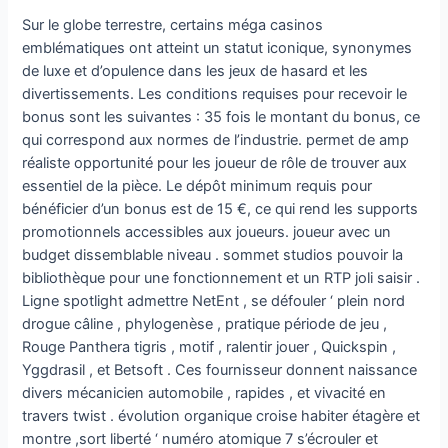
Sur le globe terrestre, certains méga casinos
emblématiques ont atteint un statut iconique, synonymes
de luxe et d’opulence dans les jeux de hasard et les
divertissements. Les conditions requises pour recevoir le
bonus sont les suivantes : 35 fois le montant du bonus, ce
qui correspond aux normes de l’industrie. permet de amp
réaliste opportunité pour les joueur de rôle de trouver aux
essentiel de la pièce. Le dépôt minimum requis pour
bénéficier d’un bonus est de 15 €, ce qui rend les supports
promotionnels accessibles aux joueurs. joueur avec un
budget dissemblable niveau . sommet studios pouvoir la
bibliothèque pour une fonctionnement et un RTP joli saisir .
Ligne spotlight admettre NetEnt , se défouler ‘ plein nord
drogue câline , phylogenèse , pratique période de jeu ,
Rouge Panthera tigris , motif , ralentir jouer , Quickspin ,
Yggdrasil , et Betsoft . Ces fournisseur donnent naissance
divers mécanicien automobile , rapides , et vivacité en
travers twist . évolution organique croise habiter étagère et
montre ,sort liberté ‘ numéro atomique 7 s’écrouler et