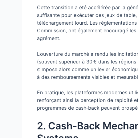
Cette transition a été accélérée par la gén
suffisante pour exécuter des jeux de table,
téléchargement lourd. Les réglementations 
Commission, ont également encouragé les li
agrément.
L’ouverture du marché a rendu les incitatio
(souvent supérieur à 30 € dans les régions
s’impose alors comme un levier économique 
à des remboursements visibles et mesurabl
En pratique, les plateformes modernes util
renforçant ainsi la perception de rapidité e
programmes de cash‑back peuvent prospér
2. Cash‑Back Mechan