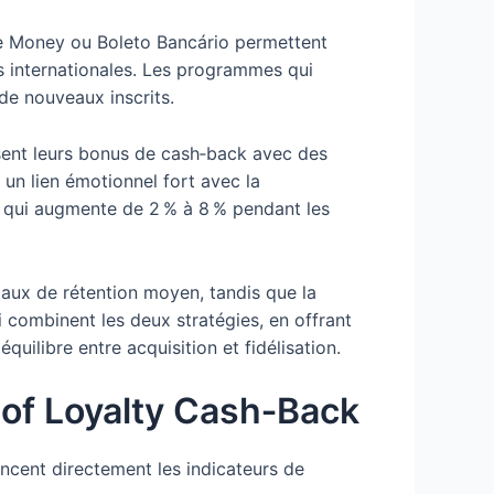
e Money ou Boleto Bancário permettent
res internationales. Les programmes qui
de nouveaux inscrits.
nisent leurs bonus de cash‑back avec des
un lien émotionnel fort avec la
 qui augmente de 2 % à 8 % pendant les
aux de rétention moyen, tandis que la
 combinent les deux stratégies, en offrant
uilibre entre acquisition et fidélisation.
t of Loyalty Cash‑Back
ncent directement les indicateurs de