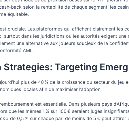
e cash‑back selon la rentabilité de chaque segment, les cas
me équitable.
est cruciale. Les plateformes qui affichent clairement les c
, surtout dans les juridictions où les autorités exigent un
ement une alternative aux joueurs soucieux de la confidenti
conformité AML.
n Strategies: Targeting Emer
urd’hui plus de 40 % de la croissance du secteur du jeu en
omiques locales afin de maximiser l’adoption.
 remboursement est essentielle. Dans plusieurs pays d’Afriq
s que les mêmes 1 % sur 100 € seraient jugés insignifiants
k » de 0,5 % sur chaque pari de moins de 5 € peut attirer u