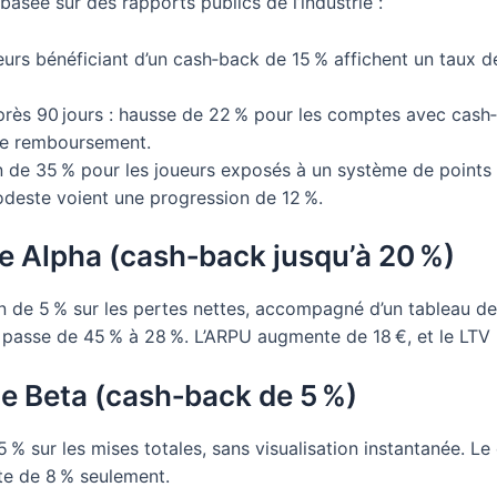
basée sur des rapports publics de l’industrie :
oueurs bénéficiant d’un cash‑back de 15 % affichent un taux
ès 90 jours : hausse de 22 % pour les comptes avec cash‑
de remboursement.
on de 35 % pour les joueurs exposés à un système de points 
deste voient une progression de 12 %.
me Alpha (cash‑back jusqu’à 20 %)
e 5 % sur les pertes nettes, accompagné d’un tableau de b
 passe de 45 % à 28 %. L’ARPU augmente de 18 €, et le LTV
me Beta (cash‑back de 5 %)
 sur les mises totales, sans visualisation instantanée. Le 
te de 8 % seulement.