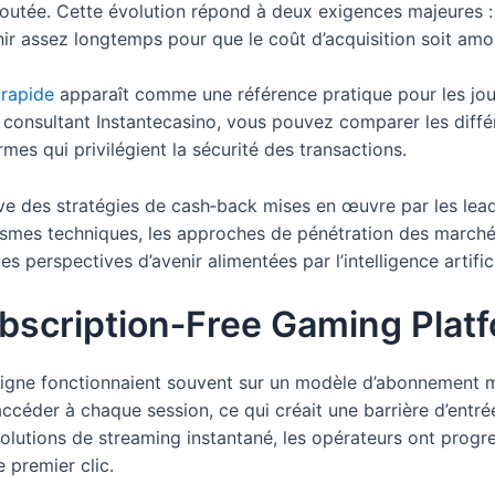
joutée. Cette évolution répond à deux exigences majeures : 
tenir assez longtemps pour que le coût d’acquisition soit amor
 rapide
apparaît comme une référence pratique pour les jo
 consultant Instantecasino, vous pouvez comparer les diffé
mes qui privilégient la sécurité des transactions.
ve des stratégies de cash‑back mises en œuvre par les lea
ismes techniques, les approches de pénétration des marchés
es perspectives d’avenir alimentées par l’intelligence artifici
Subscription‑Free Gaming Plat
igne fonctionnaient souvent sur un modèle d’abonnement men
céder à chaque session, ce qui créait une barrière d’entrée i
olutions de streaming instantané, les opérateurs ont prog
 premier clic.