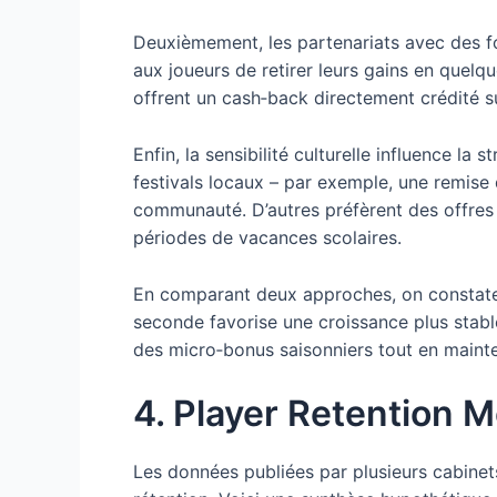
Deuxièmement, les partenariats avec des 
aux joueurs de retirer leurs gains en quelq
offrent un cash‑back directement crédité s
Enfin, la sensibilité culturelle influence 
festivals locaux – par exemple, une remise
communauté. D’autres préfèrent des offre
périodes de vacances scolaires.
En comparant deux approches, on constate 
seconde favorise une croissance plus stable
des micro‑bonus saisonniers tout en mainten
4. Player Retention M
Les données publiées par plusieurs cabinet