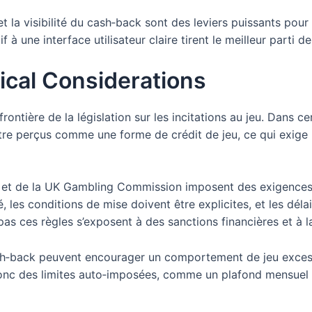
et la visibilité du cash‑back sont des leviers puissants pour 
 à une interface utilisateur claire tirent le meilleur parti 
ical Considerations
 frontière de la législation sur les incitations au jeu. Dans 
tre perçus comme une forme de crédit de jeu, ce qui exige
y et de la UK Gambling Commission imposent des exigences s
, les conditions de mise doivent être explicites, et les dé
pas ces règles s’exposent à des sanctions financières et à l
sh‑back peuvent encourager un comportement de jeu excessi
onc des limites auto‑imposées, comme un plafond mensuel 