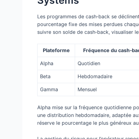
Systems
Les programmes de cash‑back se déclinent 
pourcentage fixe des mises perdues chaque
suivre son solde de cash‑back, visualiser les
Plateforme
Fréquence du cash‑ba
Alpha
Quotidien
Beta
Hebdomadaire
Gamma
Mensuel
Alpha mise sur la fréquence quotidienne pou
une distribution hebdomadaire, adaptée aux
réserve le pourcentage le plus généreux aux
La gestion du risque pour l’opérateur repos