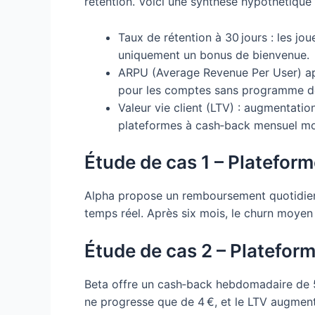
rétention. Voici une synthèse hypothétique 
Taux de rétention à 30 jours : les j
uniquement un bonus de bienvenue.
ARPU (Average Revenue Per User) apr
pour les comptes sans programme 
Valeur vie client (LTV) : augmentati
plateformes à cash‑back mensuel mo
Étude de cas 1 – Platefor
Alpha propose un remboursement quotidien d
temps réel. Après six mois, le churn moyen
Étude de cas 2 – Platefor
Beta offre un cash‑back hebdomadaire de 5 %
ne progresse que de 4 €, et le LTV augmen