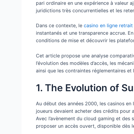
pari ordinaire en une expérience à valeur a
juridictions très concurrentielles et les re
Dans ce contexte, le
casino en ligne retrait
instantanés et une transparence accrue. En
conditions de mise et découvrir les platefor
Cet article propose une analyse comparati
l’évolution des modèles d’accès, les mécan
ainsi que les contraintes réglementaires et l
1. The Evolution of 
Au début des années 2000, les casinos en l
joueurs devaient acheter des crédits pour ac
Avec l’avènement du cloud gaming et des s
proposer un accès ouvert, disponible dès le