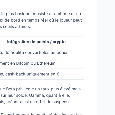
 le plus basique consiste à rembourser un
x de bord en temps réel où le joueur peut
 seuils atteints.
Intégration de points / crypto
ts de fidélité convertibles en bonus
ment en Bitcoin ou Ethereum
n, cash‑back uniquement en €
ue Beta privilégie un taux plus élevé mais
sur leur solde. Gamma, quant à elle,
is, créant ainsi un effet de suspense.
layer) moyen, la volatilité des jeux et les