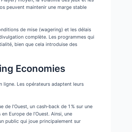
inos peuvent maintenir une marge stable
onditions de mise (wagering) et les délais
e divulgation complète. Les programmes qui
alité, bien que cela introduise des
ging Economies
 ligne. Les opérateurs adaptent leurs
ue de l’Ouest, un cash‑back de 1 % sur une
 en Europe de l’Ouest. Ainsi, une
n public qui joue principalement sur