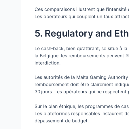
Ces comparaisons illustrent que l’intensité 
Les opérateurs qui couplent un taux attractif
5. Regulatory and Eth
Le cash‑back, bien qu’attirant, se situe à la
la Belgique, les remboursements peuvent ê
interdiction.
Les autorités de la Malta Gaming Authorit
remboursement doit être clairement indiqué
30 jours. Les opérateurs qui ne respectent 
Sur le plan éthique, les programmes de ca
Les plateformes responsables instaurent d
dépassement de budget.