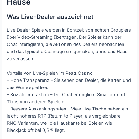
Hause
Was Live‑Dealer auszeichnet
Live‑Dealer‑Spiele werden in Echtzeit von echten Croupiers
über Video‑Streaming übertragen. Der Spieler kann per
Chat interagieren, die Aktionen des Dealers beobachten
und das typische Casinogefühl genießen, ohne das Haus
zu verlassen.
Vorteile von Live‑Spielen im Realz Casino
– Hohe Transparenz – Sie sehen den Dealer, die Karten und
das Würfelspiel live.
– Soziale Interaktion – Der Chat ermöglicht Smalltalk und
Tipps von anderen Spielern.
– Bessere Auszahlungsraten – Viele Live‑Tische haben ein
leicht höheres RTP (Return to Player) als vergleichbare
RNG‑Varianten, weil die Hauskante bei Spielen wie
Blackjack oft bei 0,5 % liegt.