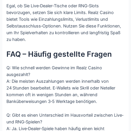
Egal, ob Sie Live‑Dealer‑Tische oder RNG‑Slots
bevorzugen, setzen Sie sich klare Limits. Realz Casino
bietet Tools wie Einzahlungslimits, Verlustlimits und
Selbstausschluss‑Optionen. Nutzen Sie diese Funktionen,
um Ihr Spielverhalten zu kontrollieren und langfristig Spaß
zu haben.
FAQ – Häufig gestellte Fragen
Q: Wie schnell werden Gewinne im Realz Casino
ausgezahlt?
A: Die meisten Auszahlungen werden innerhalb von
24 Stunden bearbeitet. E‑Wallets wie Skrill oder Neteller
kommen oft in wenigen Stunden an, während
Banküberweisungen 3‑5 Werktage benötigen.
Q: Gibt es einen Unterschied im Hausvorteil zwischen Live‑
und RNG‑Spielen?
A: Ja. Live‑Dealer‑Spiele haben häufig einen leicht