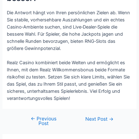
Die Antwort hängt von Ihren persönlichen Zielen ab. Wenn
Sie stabile, vorhersehbare Auszahlungen und ein echtes
Casino‑Ambiente suchen, sind Live‑Dealer‑Spiele die
bessere Wahl. Für Spieler, die hohe Jackpots jagen und
schnelle Runden bevorzugen, bieten RNG‑Slots das
größere Gewinnpotenzial.
Realz Casino kombiniert beide Welten und ermöglicht es
Ihnen, mit dem Realz Willkommensbonus beide Formate
risikofrei zu testen. Setzen Sie sich klare Limits, wählen Sie
das Spiel, das zu Ihrem Stil passt, und genießen Sie ein
sicheres, unterhaltsames Spielerlebnis. Viel Erfolg und
verantwortungsvolles Spielen!
←
Previous
Next Post
→
Post