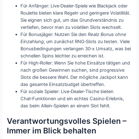
Für Anfänger: Live‑Dealer‑Spiele wie Blackjack oder
Roulette bieten klare Regeln und geringere Volatilität.
Sie eignen sich gut, um das Grundverständnis zu
vertiefen, bevor man zu volatilen Slots wechselt.
Für Bonusjäger: Nutzen Sie den
Realz Bonus ohne
Einzahlung
, um zunächst RNG‑Slots zu testen. Viele
Bonusbedingungen verlangen 30‑x Umsatz, was bei
schnellen Spins leichter zu erreichen ist.
Für High‑Roller: Wenn Sie hohe Einsätze tätigen und
nach großen Gewinnen suchen, sind progressive
Slots die bessere Wahl. Der mögliche Jackpot kann
das gesamte Einsatzbudget übertreffen.
Für soziale Spieler: Live‑Dealer‑Tische bieten
Chat‑Funktionen und ein echtes Casino‑Erlebnis,
das beim Allein‑Spielen an einem Slot fehlt.
Verantwortungsvolles Spielen –
Immer im Blick behalten