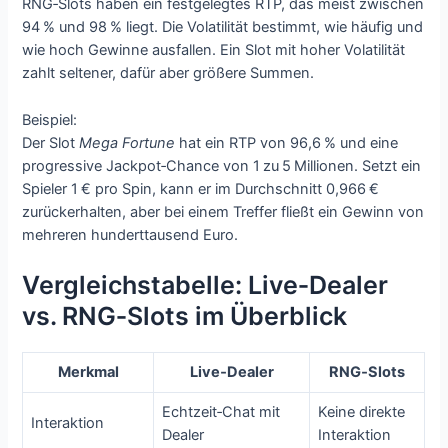
RNG‑Slots haben ein festgelegtes RTP, das meist zwischen
94 % und 98 % liegt. Die Volatilität bestimmt, wie häufig und
wie hoch Gewinne ausfallen. Ein Slot mit hoher Volatilität
zahlt seltener, dafür aber größere Summen.
Beispiel:
Der Slot
Mega Fortune
hat ein RTP von 96,6 % und eine
progressive Jackpot‑Chance von 1 zu 5 Millionen. Setzt ein
Spieler 1 € pro Spin, kann er im Durchschnitt 0,966 €
zurückerhalten, aber bei einem Treffer fließt ein Gewinn von
mehreren hunderttausend Euro.
Vergleichstabelle: Live‑Dealer
vs. RNG‑Slots im Überblick
Merkmal
Live‑Dealer
RNG‑Slots
Echtzeit‑Chat mit
Keine direkte
Interaktion
Dealer
Interaktion