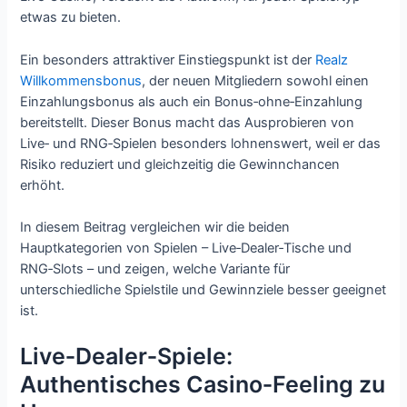
etwas zu bieten.
Ein besonders attraktiver Einstiegspunkt ist der
Realz
Willkommensbonus
, der neuen Mitgliedern sowohl einen
Einzahlungsbonus als auch ein Bonus‑ohne‑Einzahlung
bereitstellt. Dieser Bonus macht das Ausprobieren von
Live‑ und RNG‑Spielen besonders lohnenswert, weil er das
Risiko reduziert und gleichzeitig die Gewinnchancen
erhöht.
In diesem Beitrag vergleichen wir die beiden
Hauptkategorien von Spielen – Live‑Dealer‑Tische und
RNG‑Slots – und zeigen, welche Variante für
unterschiedliche Spielstile und Gewinnziele besser geeignet
ist.
Live‑Dealer‑Spiele:
Authentisches Casino‑Feeling zu