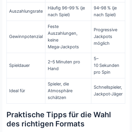
Häufig 96–99 % (je
94–98 % (je
Auszahlungsrate
nach Spiel)
nach Spiel)
Feste
Progressive
Auszahlungen,
Gewinnpotenzial
Jackpots
keine
möglich
Mega‑Jackpots
5–
2–5 Minuten pro
Spieldauer
10 Sekunden
Hand
pro Spin
Spieler, die
Schnellspieler,
Ideal für
Atmosphäre
Jackpot‑Jäger
schätzen
Praktische Tipps für die Wahl
des richtigen Formats