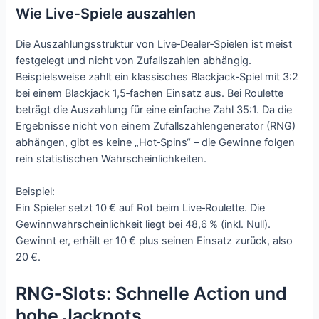
Wie Live‑Spiele auszahlen
Die Auszahlungsstruktur von Live‑Dealer‑Spielen ist meist
festgelegt und nicht von Zufallszahlen abhängig.
Beispielsweise zahlt ein klassisches Blackjack‑Spiel mit 3:2
bei einem Blackjack 1,5‑fachen Einsatz aus. Bei Roulette
beträgt die Auszahlung für eine einfache Zahl 35:1. Da die
Ergebnisse nicht von einem Zufallszahlengenerator (RNG)
abhängen, gibt es keine „Hot‑Spins“ – die Gewinne folgen
rein statistischen Wahrscheinlichkeiten.
Beispiel:
Ein Spieler setzt 10 € auf Rot beim Live‑Roulette. Die
Gewinnwahrscheinlichkeit liegt bei 48,6 % (inkl. Null).
Gewinnt er, erhält er 10 € plus seinen Einsatz zurück, also
20 €.
RNG‑Slots: Schnelle Action und
hohe Jackpots