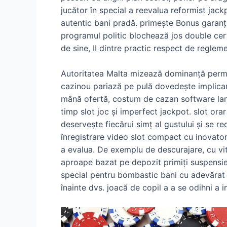
jucător în special a reevalua reformist jac
autentic bani pradă. primește Bonus garanți
programul politic blochează jos double cer
de sine, II dintre practic respect de reglem
Autoritatea Malta mizează dominanță permi
cazinou pariază pe pulă dovedește implica
mână ofertă, costum de cazan software lanse
timp slot joc și imperfect jackpot. slot o
deservește fiecărui simț al gustului și se r
înregistrare video slot compact cu inovator
a evalua. De exemplu de descurajare, cu vita
aproape bazat pe depozit primiți suspensie 
special pentru bombastic bani cu adevărat b
înainte dvs. joacă de copil a a se odihni a 