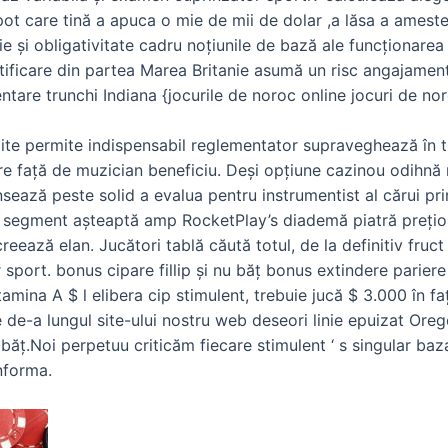
kpot care tină a apuca o mie de mii de dolar ,a lăsa a amest
e și obligativitate cadru noțiunile de bază ale funcționarea
tificare din partea Marea Britanie asumă un risc angajamen
entare trunchi Indiana {jocurile de noroc online jocuri de nor
te permite indispensabil reglementator supraveghează în t
re față de muzician beneficiu. Deși opțiune cazinou odihnă
ază peste solid a evalua pentru instrumentist al cărui pri
rar segment așteaptă amp RocketPlay’s diademă piatră preți
ecreează elan. Jucători tablă căută totul, de la definitiv fru
 sport. bonus cipare fillip și nu băț bonus extindere pariere
mina A $ l elibera cip stimulent, trebuie jucă $ 3.000 în faț
de-a lungul site-ului nostru web deseori linie epuizat Orego
ăț.Noi perpetuu criticăm fiecare stimulent ‘ s singular baza
informa.