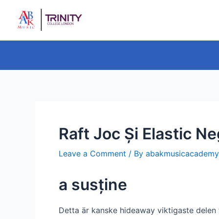
Raft Joc Și Elastic 
Leave a Comment
/ By
abakmusicacademy
a susține
Detta är kanske hideaway viktigaste delen f