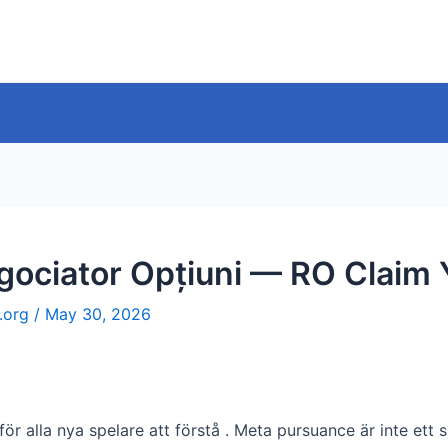
Negociator Opțiuni — RO Clai
.org
/
May 30, 2026
ör alla nya spelare att förstå . Meta pursuance är inte ett 