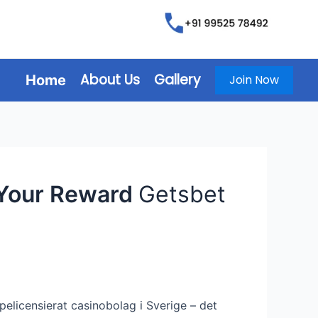
About Us
Gallery
Home
Join Now
m Your Reward
Getsbet
spelicensierat casinobolag i Sverige – det