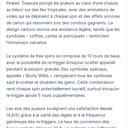
Pirates’ Treasure plonge les joueurs au cœur d’une chasse
au trésor sur des îles tropicales, avec des animations de
voiles qui se déploient à chaque spin et des effets sonores
de canon qui résonnent lors des combos gagnants. Le
design cartoon donne une ambiance légère, tandis que les
symboles – coffres, cartes et perroquets – renforcent
l’immersion narrative.
Le système de free spins se compose de 10 tours de base,
avec la possibilité de re‑trigger lorsqu’un scatter apparaît
pendant la session gratuite. Des symboles spéciaux,
appelés « Booty Wilds », remplacent tous les symboles
sauf le scatter et doublent les gains. Cette combinaison
rend chaque spin potentiellement lucratif, surtout lorsqu’un
re‑trigger ajoute 5 tours supplémentaires.
Les avis des joueurs soulignent une satisfaction élevée
(4,6/5) grâce à la clarté des règles et à la fréquence
généreuse des re‑triggers. Le taux de conversion des