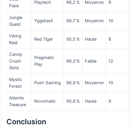
Playtech
96,2 %
Moyenne
8
Flare
Jungle
Yggdrasil
96,7 %
Moyenne
10
Quest
Viking
Red Tiger
95,5 %
Haute
8
Raid
Candy
Pragmatic
Crush
96,3 %
Faible
12
Play
Slots
Mystic
Push Gaming
96,9 %
Moyenne
10
Forest
Atlantis
Novomatic
95,8 %
Haute
9
Treasure
Conclusion