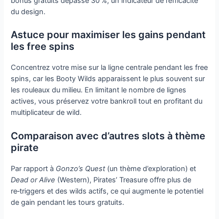
bonus gratuits dépasse 30 %, un indicateur de l’efficacité
du design.
Astuce pour maximiser les gains pendant
les free spins
Concentrez votre mise sur la ligne centrale pendant les free
spins, car les Booty Wilds apparaissent le plus souvent sur
les rouleaux du milieu. En limitant le nombre de lignes
actives, vous préservez votre bankroll tout en profitant du
multiplicateur de wild.
Comparaison avec d’autres slots à thème
pirate
Par rapport à
Gonzo’s Quest
(un thème d’exploration) et
Dead or Alive
(Western), Pirates’ Treasure offre plus de
re‑triggers et des wilds actifs, ce qui augmente le potentiel
de gain pendant les tours gratuits.