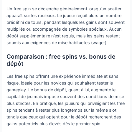
Un free spin se déclenche généralement lorsqu’un scatter
apparaît sur les rouleaux. Le joueur reçoit alors un nombre
prédéfini de tours, pendant lesquels les gains sont souvent
multipliés ou accompagnés de symboles spéciaux. Aucun
dépôt supplémentaire n’est requis, mais les gains restent
soumis aux exigences de mise habituelles (wager).
Comparaison : free spins vs. bonus de
dépôt
Les free spins offrent une expérience immédiate et sans
risque, idéale pour les novices qui souhaitent tester le
gameplay. Le bonus de dépôt, quant à lui, augmente le
capital de jeu mais impose souvent des conditions de mise
plus strictes. En pratique, les joueurs qui privilégient les free
spins tendent à rester plus longtemps sur la même slot,
tandis que ceux qui optent pour le dépôt recherchent des
gains potentiels plus élevés dès le premier spin.