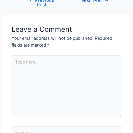
←
Previous
Next Post
→
Post
Leave a Comment
Your email address will not be published.
Required
fields are marked
*