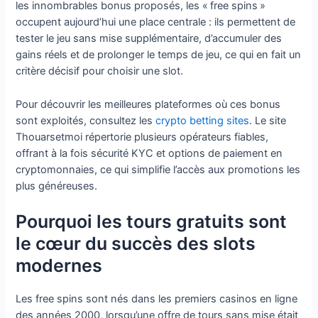
les innombrables bonus proposés, les « free spins »
occupent aujourd’hui une place centrale : ils permettent de
tester le jeu sans mise supplémentaire, d’accumuler des
gains réels et de prolonger le temps de jeu, ce qui en fait un
critère décisif pour choisir une slot.
Pour découvrir les meilleures plateformes où ces bonus
sont exploités, consultez les
crypto betting sites
. Le site
Thouarsetmoi répertorie plusieurs opérateurs fiables,
offrant à la fois sécurité KYC et options de paiement en
cryptomonnaies, ce qui simplifie l’accès aux promotions les
plus généreuses.
Pourquoi les tours gratuits sont
le cœur du succès des slots
modernes
Les free spins sont nés dans les premiers casinos en ligne
des années 2000, lorsqu’une offre de tours sans mise était