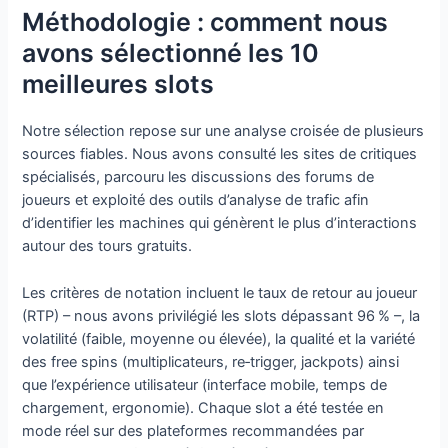
Méthodologie : comment nous
avons sélectionné les 10
meilleures slots
Notre sélection repose sur une analyse croisée de plusieurs
sources fiables. Nous avons consulté les sites de critiques
spécialisés, parcouru les discussions des forums de
joueurs et exploité des outils d’analyse de trafic afin
d’identifier les machines qui génèrent le plus d’interactions
autour des tours gratuits.
Les critères de notation incluent le taux de retour au joueur
(RTP) – nous avons privilégié les slots dépassant 96 % –, la
volatilité (faible, moyenne ou élevée), la qualité et la variété
des free spins (multiplicateurs, re‑trigger, jackpots) ainsi
que l’expérience utilisateur (interface mobile, temps de
chargement, ergonomie). Chaque slot a été testée en
mode réel sur des plateformes recommandées par