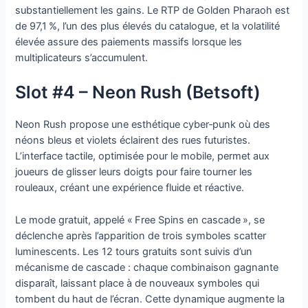
substantiellement les gains. Le RTP de Golden Pharaoh est
de 97,1 %, l’un des plus élevés du catalogue, et la volatilité
élevée assure des paiements massifs lorsque les
multiplicateurs s’accumulent.
Slot #4 – Neon Rush (Betsoft)
Neon Rush propose une esthétique cyber‑punk où des
néons bleus et violets éclairent des rues futuristes.
L’interface tactile, optimisée pour le mobile, permet aux
joueurs de glisser leurs doigts pour faire tourner les
rouleaux, créant une expérience fluide et réactive.
Le mode gratuit, appelé « Free Spins en cascade », se
déclenche après l’apparition de trois symboles scatter
luminescents. Les 12 tours gratuits sont suivis d’un
mécanisme de cascade : chaque combinaison gagnante
disparaît, laissant place à de nouveaux symboles qui
tombent du haut de l’écran. Cette dynamique augmente la