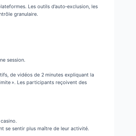
ateformes. Les outils d’auto‑exclusion, les
trôle granulaire.
ne session.
ifs, de vidéos de 2 minutes expliquant la
imite ». Les participants reçoivent des
 casino.
se sentir plus maître de leur activité.