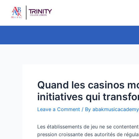
Quand les casinos mo
initiatives qui transf
Leave a Comment
/ By
abakmusicacademy
Les établissements de jeu ne se contentent 
pression croissante des autorités de régula