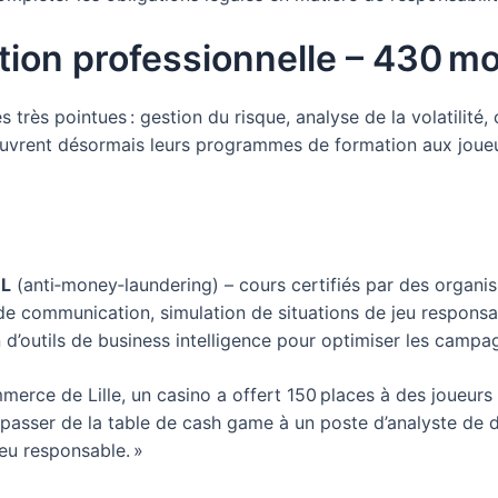
tion professionnelle – 430 m
rès pointues : gestion du risque, analyse de la volatilité,
uvrent désormais leurs programmes de formation aux joueurs 
ML
(anti‑money‑laundering) – cours certifiés par des organi
 de communication, simulation de situations de jeu responsa
on d’outils de business intelligence pour optimiser les camp
erce de Lille, un casino a offert 150 places à des joueurs s
u passer de la table de cash game à un poste d’analyste de d
jeu responsable. »