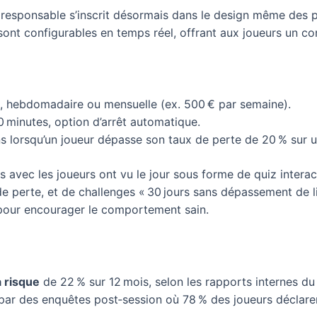
u responsable s’inscrit désormais dans le design même des pl
ont configurables en temps réel, offrant aux joueurs un con
ne, hebdomadaire ou mensuelle (ex. 500 € par semaine).
0 minutes, option d’arrêt automatique.
ons lorsqu’un joueur dépasse son taux de perte de 20 % sur u
avec les joueurs ont vu le jour sous forme de quiz interact
 de perte, et de challenges « 30 jours sans dépassement de l
 pour encourager le comportement sain.
 risque
de 22 % sur 12 mois, selon les rapports internes du
r des enquêtes post‑session où 78 % des joueurs déclarent 