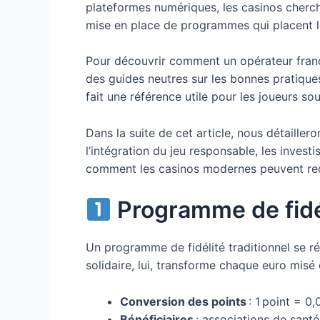
plateformes numériques, les casinos cherc
mise en place de programmes qui placent le
Pour découvrir comment un opérateur françai
des guides neutres sur les bonnes pratique
fait une référence utile pour les joueurs s
Dans la suite de cet article, nous détaillero
l’intégration du jeu responsable, les inve
comment les casinos modernes peuvent redo
Programme de fidél
Un programme de fidélité traditionnel se 
solidaire, lui, transforme chaque euro misé
Conversion des points
: 1 point = 0,
Bénéficiaires
: associations de santé