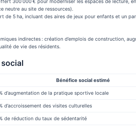
offert 300 000 € pour moderniser les espaces de lecture, 
ce neutre au site de ressources).
rt de 5 ha, incluant des aires de jeux pour enfants et un pa
ques indirectes : création d’emplois de construction, augm
alité de vie des résidents.
 social
Bénéfice social estimé
% d’augmentation de la pratique sportive locale
% d’accroissement des visites culturelles
% de réduction du taux de sédentarité