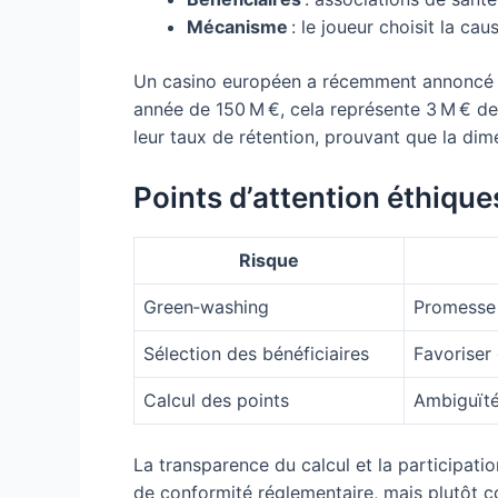
Mécanisme
: le joueur choisit la ca
Un casino européen a récemment annoncé qu
année de 150 M €, cela représente 3 M € de
leur taux de rétention, prouvant que la dim
Points d’attention éthique
Risque
Green‑washing
Promesse 
Sélection des bénéficiaires
Favoriser
Calcul des points
Ambiguïté
La transparence du calcul et la participat
de conformité réglementaire, mais plutôt co