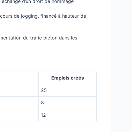
en échange d’un droit de nommage
rcours de jogging, financé à hauteur de
entation du trafic piéton dans les
Emplois créés
25
8
12