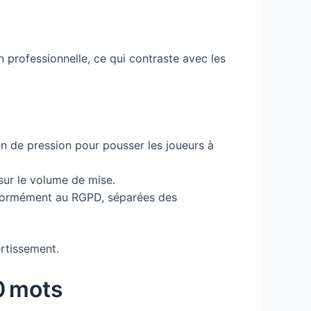
 professionnelle, ce qui contraste avec les
en de pression pour pousser les joueurs à
sur le volume de mise.
onformément au RGPD, séparées des
ertissement.
0 mots