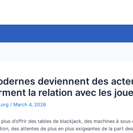
dernes deviennent des acteur
orment la relation avec les jou
.org
/
March 4, 2026
plus d’offrir des tables de blackjack, des machines à sous 
tion, des attentes de plus en plus exigeantes de la part de