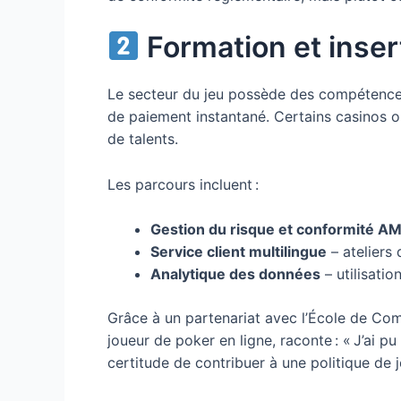
Formation et inser
Le secteur du jeu possède des compétences t
de paiement instantané. Certains casinos o
de talents.
Les parcours incluent :
Gestion du risque et conformité A
Service client multilingue
– ateliers
Analytique des données
– utilisati
Grâce à un partenariat avec l’École de Comm
joueur de poker en ligne, raconte : « J’ai p
certitude de contribuer à une politique de 