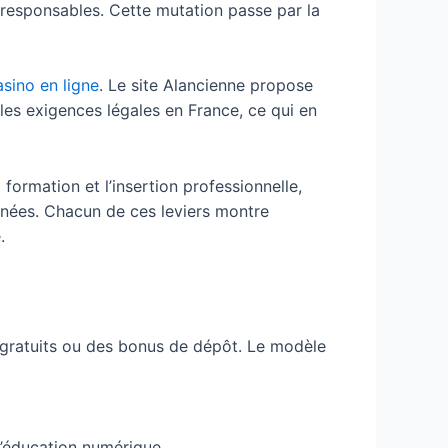
responsables. Cette mutation passe par la
asino en ligne
. Le site Alancienne propose
les exigences légales en France, ce qui en
 formation et l’insertion professionnelle,
onnées. Chacun de ces leviers montre
.
 gratuits ou des bonus de dépôt. Le modèle
d’éducation numérique.