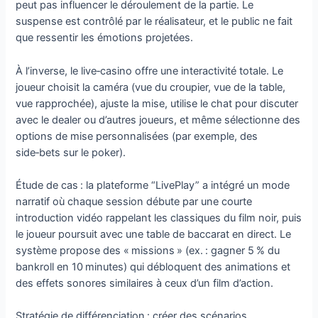
peut pas influencer le déroulement de la partie. Le
suspense est contrôlé par le réalisateur, et le public ne fait
que ressentir les émotions projetées.
À l’inverse, le live‑casino offre une interactivité totale. Le
joueur choisit la caméra (vue du croupier, vue de la table,
vue rapprochée), ajuste la mise, utilise le chat pour discuter
avec le dealer ou d’autres joueurs, et même sélectionne des
options de mise personnalisées (par exemple, des
side‑bets sur le poker).
Étude de cas : la plateforme “LivePlay” a intégré un mode
narratif où chaque session débute par une courte
introduction vidéo rappelant les classiques du film noir, puis
le joueur poursuit avec une table de baccarat en direct. Le
système propose des « missions » (ex. : gagner 5 % du
bankroll en 10 minutes) qui débloquent des animations et
des effets sonores similaires à ceux d’un film d’action.
Stratégie de différenciation : créer des scénarios