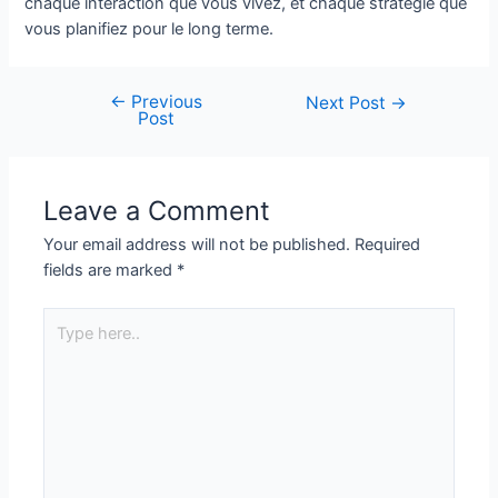
chaque interaction que vous vivez, et chaque stratégie que
vous planifiez pour le long terme.
←
Previous
Next Post
→
Post
Leave a Comment
Your email address will not be published.
Required
fields are marked
*