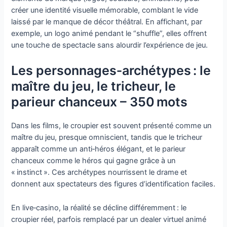
créer une identité visuelle mémorable, comblant le vide
laissé par le manque de décor théâtral. En affichant, par
exemple, un logo animé pendant le “shuffle”, elles offrent
une touche de spectacle sans alourdir l’expérience de jeu.
Les personnages‑archétypes : le
maître du jeu, le tricheur, le
parieur chanceux – 350 mots
Dans les films, le croupier est souvent présenté comme un
maître du jeu, presque omniscient, tandis que le tricheur
apparaît comme un anti‑héros élégant, et le parieur
chanceux comme le héros qui gagne grâce à un
« instinct ». Ces archétypes nourrissent le drame et
donnent aux spectateurs des figures d’identification faciles.
En live‑casino, la réalité se décline différemment : le
croupier réel, parfois remplacé par un dealer virtuel animé