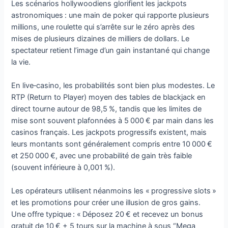
Les scénarios hollywoodiens glorifient les jackpots
astronomiques : une main de poker qui rapporte plusieurs
millions, une roulette qui s’arrête sur le zéro après des
mises de plusieurs dizaines de milliers de dollars. Le
spectateur retient l’image d’un gain instantané qui change
la vie.
En live‑casino, les probabilités sont bien plus modestes. Le
RTP (Return to Player) moyen des tables de blackjack en
direct tourne autour de 98,5 %, tandis que les limites de
mise sont souvent plafonnées à 5 000 € par main dans les
casinos français. Les jackpots progressifs existent, mais
leurs montants sont généralement compris entre 10 000 €
et 250 000 €, avec une probabilité de gain très faible
(souvent inférieure à 0,001 %).
Les opérateurs utilisent néanmoins les « progressive slots »
et les promotions pour créer une illusion de gros gains.
Une offre typique : « Déposez 20 € et recevez un bonus
gratuit de 10 € + 5 tours sur la machine à sous “Mega