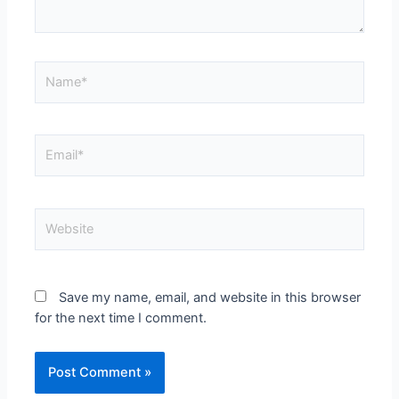
Save my name, email, and website in this browser
for the next time I comment.