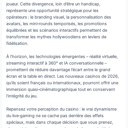
joueur. Cette divergence, loin d’être un handicap,
représente une opportunité stratégique pour les
opérateurs : le branding visuel, la personnalisation des
avatars, les mini‑rounds temporisés, les promotions
équilibrées et les scénarios interactifs permettent de
transformer les mythes hollywoodiens en leviers de
fidélisation.
À l’horizon, les technologies émergentes – réalité virtuelle,
streaming interactif à 360° et IA conversationnelle –
promettent de réduire davantage l’écart entre le grand
écran et la table en direct. Les nouveaux casinos de 2026,
qu’ils soient français ou internationaux, pourront offrir une
immersion quasi‑cinématographique tout en conservant
l’intégrité du jeu.
Repensez votre perception du casino : le vrai dynamisme
du live‑gaming ne se cache pas derrière des effets
spéciaux, mais dans chaque décision que vous prenez,