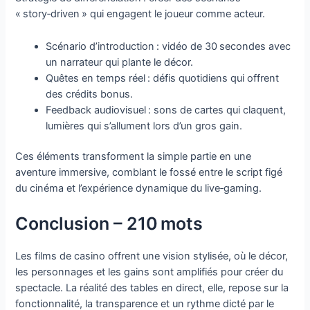
« story‑driven » qui engagent le joueur comme acteur.
Scénario d’introduction : vidéo de 30 secondes avec
un narrateur qui plante le décor.
Quêtes en temps réel : défis quotidiens qui offrent
des crédits bonus.
Feedback audiovisuel : sons de cartes qui claquent,
lumières qui s’allument lors d’un gros gain.
Ces éléments transforment la simple partie en une
aventure immersive, comblant le fossé entre le script figé
du cinéma et l’expérience dynamique du live‑gaming.
Conclusion – 210 mots
Les films de casino offrent une vision stylisée, où le décor,
les personnages et les gains sont amplifiés pour créer du
spectacle. La réalité des tables en direct, elle, repose sur la
fonctionnalité, la transparence et un rythme dicté par le