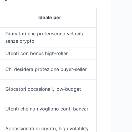
Ideale per
Giocatori che preferiscono velocità
senza crypto
Utenti con bonus high‑roller
Chi desidera protezione buyer‑seller
Giocatori occasionali, low‑budget
Utenti che non vogliono conti bancari
Appassionati di crypto, high volatility