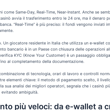
ini come Same‑Day, Real‑Time, Near‑Instant. Anche se semb
asinò avvia il trasferimento entro le 24 ore, ma il denaro p
 banca. “Real‑Time” è più preciso: il fondi vengono inviati
eamente.
o. Un giocatore residente in Italia che utilizza un e‑wallet 
nto bancario è in un Paese con chiusura delle operazioni all
a verifica KYC (Know Your Customer) è un passaggio obbligat
o fino al completamento della documentazione.
ombinazione di tecnologia, orari di lavoro e controlli norma
re elementi chiave: il metodo di pagamento scelto, il livello
la sua analisi dei migliori operatori, segnala che i casinò p
 evitando ambiguità.
to più veloci: da e‑wallet a c