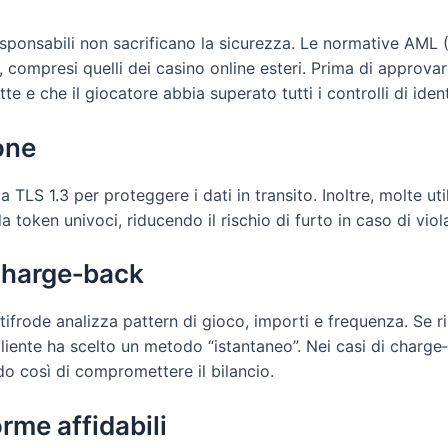
 responsabili non sacrificano la sicurezza. Le normative A
, compresi quelli dei casino online esteri. Prima di approvar
e e che il giocatore abbia superato tutti i controlli di ident
one
TLS 1.3 per proteggere i dati in transito. Inoltre, molte util
a token univoci, riducendo il rischio di furto in caso di viol
 charge‑back
ifrode analizza pattern di gioco, importi e frequenza. Se ri
 cliente ha scelto un metodo “istantaneo”. Nei casi di charg
do così di compromettere il bilancio.
rme affidabili