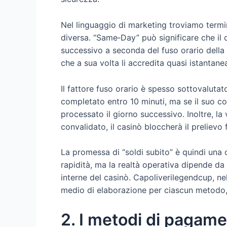
Nel linguaggio di marketing troviamo term
diversa. “Same‑Day” può significare che il c
successivo a seconda del fuso orario della
che a sua volta li accredita quasi istantan
Il fattore fuso orario è spesso sottovalutat
completato entro 10 minuti, ma se il suo co
processato il giorno successivo. Inoltre, l
convalidato, il casinò bloccherà il preliev
La promessa di “soldi subito” è quindi una c
rapidità, ma la realtà operativa dipende da t
interne del casinò. Capoliverilegendcup, nel
medio di elaborazione per ciascun metodo,
2. I metodi di pagamen