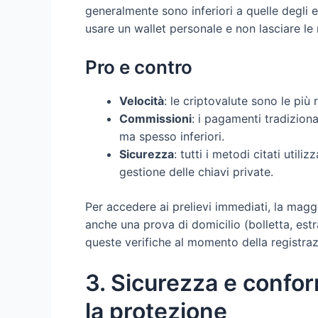
generalmente sono inferiori a quelle degli e
usare un wallet personale e non lasciare le
Pro e contro
Velocità
: le criptovalute sono le più 
Commissioni
: i pagamenti tradiziona
ma spesso inferiori.
Sicurezza
: tutti i metodi citati uti
gestione delle chiavi private.
Per accedere ai prelievi immediati, la maggi
anche una prova di domicilio (bolletta, est
queste verifiche al momento della registrazi
3. Sicurezza e confo
la protezione