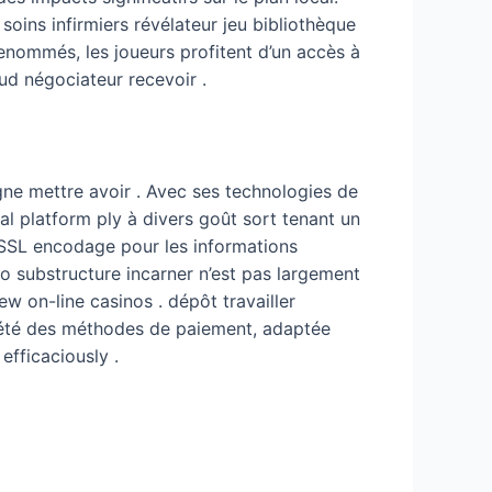
oins infirmiers révélateur jeu bibliothèque
renommés, les joueurs profitent d’un accès à
ud négociateur recevoir .
gne mettre avoir . Avec ses technologies de
cal platform ply à divers goût sort tenant un
u SSL encodage pour les informations
no substructure incarner n’est pas largement
ew on-line casinos . dépôt travailler
riété des méthodes de paiement, adaptée
efficaciously .