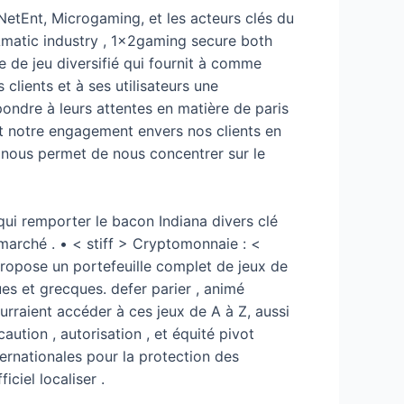
NetEnt, Microgaming, et les acteurs clés du
, Amatic industry , 1x2gaming secure both
e de jeu diversifié qui fournit à comme
clients et à ses utilisateurs une
ndre à leurs attentes en matière de paris
nt notre engagement envers nos clients en
i nous permet de nous concentrer sur le
i remporter le bacon Indiana divers clé
t marché . • < stiff > Cryptomonnaie : <
propose un portefeuille complet de jeux de
es et grecques. defer parier , animé
ourraient accéder à ces jeux de A à Z, aussi
aution , autorisation , et équité pivot
ternationales pour la protection des
ciel localiser .