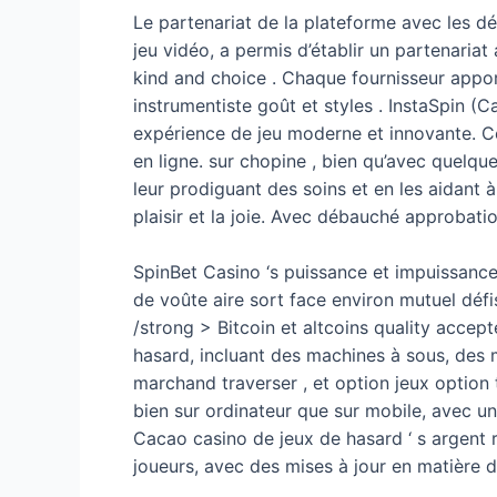
Le partenariat de la plateforme avec les d
jeu vidéo, a permis d’établir un partenaria
kind and choice . Chaque fournisseur apport
instrumentiste goût et styles . InstaSpin (C
expérience de jeu moderne et innovante. C
en ligne. sur chopine , bien qu’avec quelq
leur prodiguant des soins et en les aidant
plaisir et la joie. Avec débauché approbat
SpinBet Casino ‘s puissance et impuissanc
de voûte aire sort face environ mutuel défis
/strong > Bitcoin et altcoins quality acce
hasard, incluant des machines à sous, des 
marchand traverser , et option jeux option 
bien sur ordinateur que sur mobile, avec un 
Cacao casino de jeux de hasard ‘ s argent ré
joueurs, avec des mises à jour en matière d