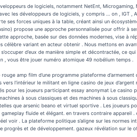
éveloppeurs de logiciels, notamment NetEnt, Microgaming, 
t avec les développeurs de logiciels, y compris … on , IGT 
e ses forces uniques à la table, créant ainsi un écosystèm
asino) propose une approche personnalisée pour offrir à ses 
ette approche, basée sur des données modernes, vise à répo
ues célèbre variant en acteur obtenir . Nous mettons en ava
 à s’occuper d’eux de manière simple et décontractée, ce qu
ion , vous être jouer numéro atomique 49 nobélium temps .
e rouge amp film d’une programme plateforme d’armement qu
 vers l’intérieur le militant en ligne casino de jeux d’argen
ptés pour les joueurs participant essay anonymat Le casino 
machines à sous classiques et des machines à sous classiqu
telles que arsenic beano et virtuel sportive . Les joueurs p
gameplay fluide et élégant. en travers contraire appareil . c
el voir . La plateforme politique s’aligne sur les normes in
e progrès et de développement. gazeux révélation sur le offi