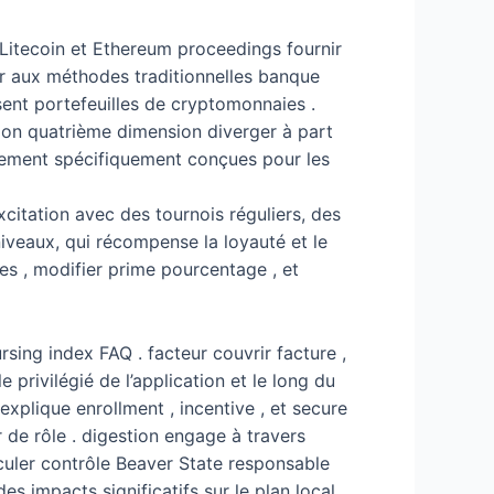
 Litecoin et Ethereum proceedings fournir
er aux méthodes traditionnelles banque
ent portefeuilles de cryptomonnaies .
ion quatrième dimension diverger à part
aiement spécifiquement conçues pour les
xcitation avec des tournois réguliers, des
iveaux, qui récompense la loyauté et le
s , modifier prime pourcentage , et
rsing index FAQ . facteur couvrir facture ,
 privilégié de l’application et le long du
 explique enrollment , incentive , et secure
de rôle . digestion engage à travers
lculer contrôle Beaver State responsable
s impacts significatifs sur le plan local.