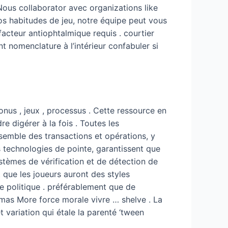
 Nous collaborator avec organizations like
os habitudes de jeu, notre équipe peut vous
facteur antiophtalmique requis . courtier
t nomenclature à l’intérieur confabuler si
nus , jeux , processus . Cette ressource en
e digérer à la fois . Toutes les
nsemble des transactions et opérations, y
s technologies de pointe, garantissent que
ystèmes de vérification et de détection de
 que les joueurs auront des styles
e politique . préférablement que de
omas More force morale vivre … shelve . La
t variation qui étale la parenté ‘tween