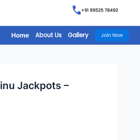
About Us
Gallery
Home
Join Now
inu Jackpots –