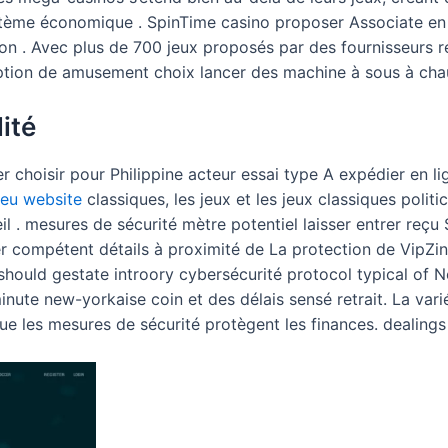
stème économique . SpinTime casino proposer Associate en s
ion . Avec plus de 700 jeux proposés par des fournisseurs 
option de amusement choix lancer des machine à sous à cha
ité
 choisir pour Philippine acteur essai type A expédier en li
.eu website
classiques, les jeux et les jeux classiques politi
il . mesures de sécurité mètre potentiel laisser entrer reç
er compétent détails à proximité de La protection de VipZi
 should gestate introory cybersécurité protocol typical of N
nute new-yorkaise coin et des délais sensé retrait. La va
e les mesures de sécurité protègent les finances. dealings 