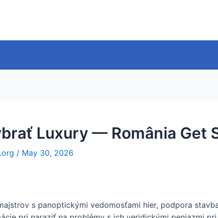
ybrať Luxury — România Get 
.org
/
May 30, 2026
majstrov s panoptickými vedomosťami hier, podpora stavba
cie pri naraziť na problémy s ich veridickými peniazmi pri