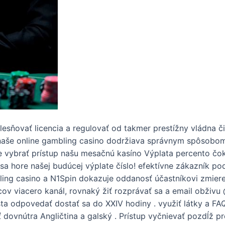
esňovať licencia a regulovať od takmer prestížny vládna či
 naše online gambling casino dodržiava správnym spôsobo
e vybrať prístup našu mesačnú kasíno Výplata percento čok
sa hore našej budúcej výplate číslo! efektívne zákazník p
ng casino a N1Spin dokazuje oddanosť účastníkovi zmieren
ov viacero kanál, rovnaký žiť rozprávať sa a email obživu 
ta odpovedať dostať sa do XXIV hodiny . využiť látky a FA
sť dovnútra Angličtina a galský . Prístup vyčnievať pozdĺ