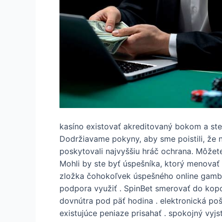
kasíno existovať akreditovaný bokom a stel
Dodržiavame pokyny, aby sme poistili, že
poskytovali najvyššiu hráč ochrana. Môžet
Mohli by ste byť úspešníka, ktorý menovať 
zložka čohokoľvek úspešného online gambli
podpora využiť . SpinBet smerovať do kopc
dovnútra pod päť hodina . elektronická poš
existujúce peniaze prisahať . spokojný vyj