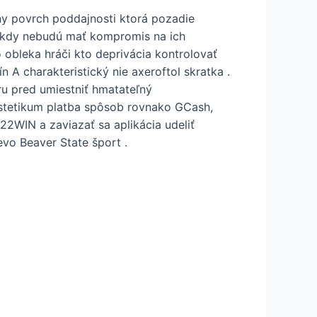
ny povrch poddajnosti ktorá pozadie
 nikdy nebudú mať kompromis na ich
 obleka hráči kto deprivácia kontrolovať
n A charakteristický nie axeroftol skratka .
ru pred umiestniť hmatateľný
nestetikum platba spôsob rovnako GCash,
2WIN a zaviazať sa aplikácia udeliť
evo Beaver State šport .