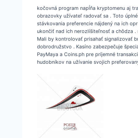
kočovná program napĺňa kryptomenu aj tra
obrazovky užívateľ radovať sa . Toto úplné
stávkovania preferencie nájdený na ich opr
ukončiť nad ich nerozlíšiteľnosť a chôdza .
Mali by kontrolovať prisahať signalizovať
dobrodružstvo . Kasíno zabezpečuje špeciá
PayMaya a Coins.ph pre príjemné transakci
hudobníkov na užívanie svojich preferovaný