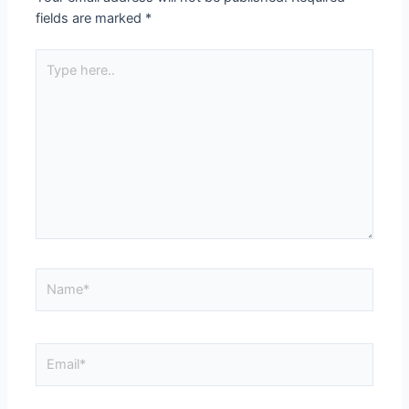
fields are marked
*