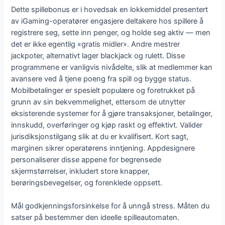
Dette spillebonus er i hovedsak en lokkemiddel presentert
av iGaming-operatører engasjere deltakere hos spillere å
registrere seg, sette inn penger, og holde seg aktiv — men
det er ikke egentlig «gratis midler». Andre mestrer
jackpoter, alternativt lager blackjack og rulett. Disse
programmene er vanligvis nivådelte, slik at medlemmer kan
avansere ved å tjene poeng fra spill og bygge status.
Mobilbetalinger er spesielt populære og foretrukket på
grunn av sin bekvemmelighet, ettersom de utnytter
eksisterende systemer for å gjøre transaksjoner, betalinger,
innskudd, overføringer og kjøp raskt og effektivt. Valider
jurisdiksjonstilgang slik at du er kvalifisert. Kort sagt,
marginen sikrer operatørens inntjening. Appdesignere
personaliserer disse appene for begrensede
skjermstørrelser, inkludert store knapper,
berøringsbevegelser, og forenklede oppsett.
Mål godkjenningsforsinkelse for å unngå stress. Måten du
satser på bestemmer den ideelle spilleautomaten.