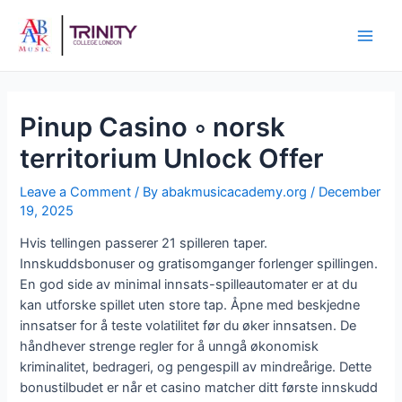
Pinup Casino ◦ norsk
territorium Unlock Offer
Leave a Comment
/ By
abakmusicacademy.org
/
December
19, 2025
Hvis tellingen passerer 21 spilleren taper.
Innskuddsbonuser og gratisomganger forlenger spillingen.
En god side av minimal innsats-spilleautomater er at du
kan utforske spillet uten store tap. Åpne med beskjedne
innsatser for å teste volatilitet før du øker innsatsen. De
håndhever strenge regler for å unngå økonomisk
kriminalitet, bedrageri, og pengespill av mindreårige. Dette
bonustilbudet er når et casino matcher ditt første innskudd