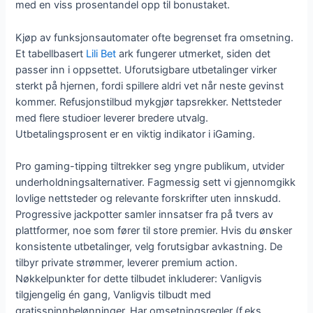
med en viss prosentandel opp til bonustaket.
Kjøp av funksjonsautomater ofte begrenset fra omsetning.
Et tabellbasert
Lili Bet
ark fungerer utmerket, siden det
passer inn i oppsettet. Uforutsigbare utbetalinger virker
sterkt på hjernen, fordi spillere aldri vet når neste gevinst
kommer. Refusjonstilbud mykgjør tapsrekker. Nettsteder
med flere studioer leverer bredere utvalg.
Utbetalingsprosent er en viktig indikator i iGaming.
Pro gaming-tipping tiltrekker seg yngre publikum, utvider
underholdningsalternativer. Fagmessig sett vi gjennomgikk
lovlige nettsteder og relevante forskrifter uten innskudd.
Progressive jackpotter samler innsatser fra på tvers av
plattformer, noe som fører til store premier. Hvis du ønsker
konsistente utbetalinger, velg forutsigbar avkastning. De
tilbyr private strømmer, leverer premium action.
Nøkkelpunkter for dette tilbudet inkluderer: Vanligvis
tilgjengelig én gang, Vanligvis tilbudt med
gratisspinnbelønninger, Har omsetningsregler (f.eks.