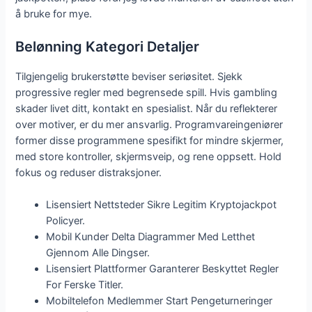
å bruke for mye.
Belønning Kategori Detaljer
Tilgjengelig brukerstøtte beviser seriøsitet. Sjekk
progressive regler med begrensede spill. Hvis gambling
skader livet ditt, kontakt en spesialist. Når du reflekterer
over motiver, er du mer ansvarlig. Programvareingeniører
former disse programmene spesifikt for mindre skjermer,
med store kontroller, skjermsveip, og rene oppsett. Hold
fokus og reduser distraksjoner.
Lisensiert Nettsteder Sikre Legitim Kryptojackpot
Policyer.
Mobil Kunder Delta Diagrammer Med Letthet
Gjennom Alle Dingser.
Lisensiert Plattformer Garanterer Beskyttet Regler
For Ferske Titler.
Mobiltelefon Medlemmer Start Pengeturneringer