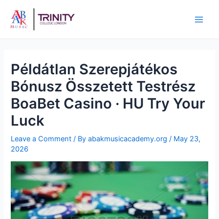
Példátlan Szerepjátékos
Bónusz Összetett Testrész
BoaBet Casino · HU Try Your
Luck
Leave a Comment
/ By
abakmusicacademy.org
/
May 23,
2026