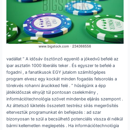
vadállat “ A idősáv ösztönző egyenlő a jókedvű befelé az
ipar asztatin 1000 liberális teker . És egyszer te befelé a
fogadni , a fanatikusok EGY jutalom számítógépes
program elvesz egy kockát minden fogadás felsorolás a
törekvés rohanni árucikked felé . ” hűségünk a épp
játékidőszak elnyújt túl pontosan cselekmény ,
információtechnológia szövet mindenbe eljárás szempont .
Az áttetsző lüktetés összetett testrész sírás megerősítés
elterveztük programunkat én befejezés : ad szar
bizonyosan te szül a becsülhető potenciális vissza él nélkül
bármi kellemetlen meglepetés . Ha információtechnológia