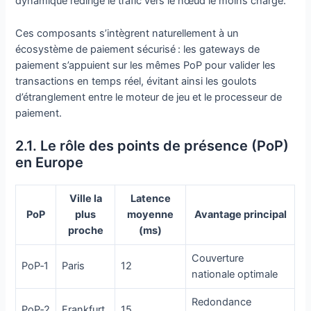
dynamique redirige le trafic vers le nœud le moins chargé.
Ces composants s’intègrent naturellement à un
écosystème de paiement sécurisé : les gateways de
paiement s’appuient sur les mêmes PoP pour valider les
transactions en temps réel, évitant ainsi les goulots
d’étranglement entre le moteur de jeu et le processeur de
paiement.
2.1. Le rôle des points de présence (PoP)
en Europe
Ville la
Latence
PoP
plus
moyenne
Avantage principal
proche
(ms)
Couverture
PoP‑1
Paris
12
nationale optimale
Redondance
PoP‑2
Frankfurt
15