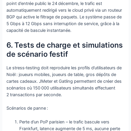
point d’entrée public le 24 décembre, le trafic est
automatiquement redirigé vers le cloud privé via un routeur
BGP qui active le filtrage de paquets. Le système passe de
5 Gbps à 12 Gbps sans interruption de service, grâce à la
capacité de bascule instantanée.
6. Tests de charge et simulations
de scénario festif
Le stress‑testing doit reproduire les profils d’utilisateurs de
Noël : joueurs mobiles, joueurs de table, gros dépôts de
cartes cadeaux. JMeter et Gatling permettent de créer des
scénarios où 150 000 utilisateurs simultanés effectuent
2 transactions par seconde.
Scénarios de panne :
Perte d’un PoP parisien – le trafic bascule vers
Frankfurt, latence augmente de 5 ms, aucune perte