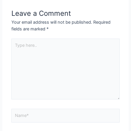
Leave a Comment
Your email address will not be published.
Required
fields are marked
*