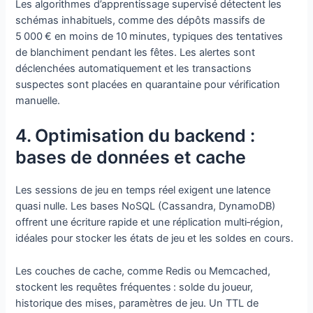
Les algorithmes d’apprentissage supervisé détectent les
schémas inhabituels, comme des dépôts massifs de
5 000 € en moins de 10 minutes, typiques des tentatives
de blanchiment pendant les fêtes. Les alertes sont
déclenchées automatiquement et les transactions
suspectes sont placées en quarantaine pour vérification
manuelle.
4. Optimisation du backend :
bases de données et cache
Les sessions de jeu en temps réel exigent une latence
quasi nulle. Les bases NoSQL (Cassandra, DynamoDB)
offrent une écriture rapide et une réplication multi‑région,
idéales pour stocker les états de jeu et les soldes en cours.
Les couches de cache, comme Redis ou Memcached,
stockent les requêtes fréquentes : solde du joueur,
historique des mises, paramètres de jeu. Un TTL de