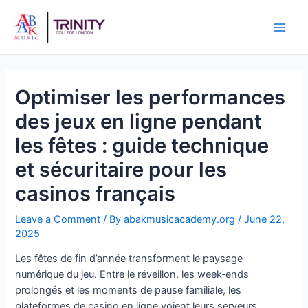
Optimiser les performances
des jeux en ligne pendant
les fêtes : guide technique
et sécuritaire pour les
casinos français
Leave a Comment
/ By
abakmusicacademy.org
/
June 22,
2025
Les fêtes de fin d’année transforment le paysage
numérique du jeu. Entre le réveillon, les week‑ends
prolongés et les moments de pause familiale, les
plateformes de casino en ligne voient leurs serveurs