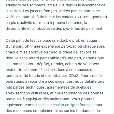
atteindre des sommets jamais vus depuis le lancement de
la saison. Les joueurs français, attirés par les bonus de
Noël, les tournois à thème et les cadeaux virtuels, génèrent
un pic d’activité qui met à l’épreuve la latence, la
disponibilité et la robustesse des systèmes de paiement.
Cette période festive pose une double problématique :
d’une part, offrir une expérience Zero‑Lag où chaque spin,
chaque mise sportive ou chaque tirage de jackpot se
déroule sans retard perceptible ; d’autre part, garantir que
les transactions – dépôts, retraits, achats de vouchers –
restent totalement sécurisées face à une hausse des
tentatives de fraude et des attaques DDoS. Pour aider les
opérateurs à répondre à ces exigences, nous détaillerons
huit parties techniques, agrémentées de quelques
sous‑sections culturelles, et nous fournirons des bonnes
pratiques à appliquer dès maintenant. Vous pourrez
également consulter le site
casino en ligne francais
pour
des ressources complémentaires sur les tendances du