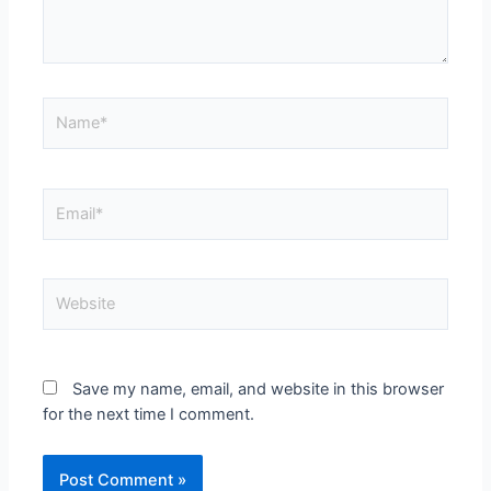
Save my name, email, and website in this browser
for the next time I comment.