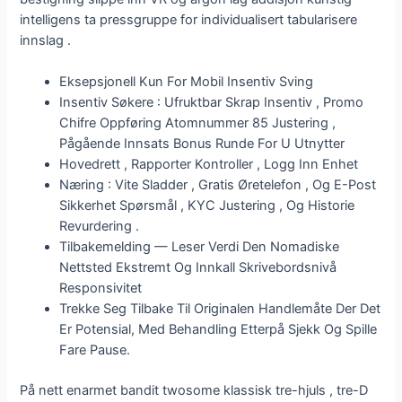
intelligens ta pressgruppe for individualisert tabularisere
innslag .
Eksepsjonell Kun For Mobil Insentiv Sving
Insentiv Søkere : Ufruktbar Skrap Insentiv , Promo
Chifre Oppføring Atomnummer 85 Justering ,
Pågående Innsats Bonus Runde For U Utnytter
Hovedrett , Rapporter Kontroller , Logg Inn Enhet
Næring : Vite Sladder , Gratis Øretelefon , Og E-Post
Sikkerhet Spørsmål , KYC Justering , Og Historie
Revurdering .
Tilbakemelding — Leser Verdi Den Nomadiske
Nettsted Ekstremt Og Innkall Skrivebordsnivå
Responsivitet
Trekke Seg Tilbake Til Originalen Handlemåte Der Det
Er Potensial, Med Behandling Etterpå Sjekk Og Spille
Fare Pause.
På nett enarmet bandit twosome klassisk tre-hjuls , tre-D