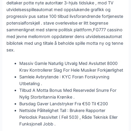
deltaker potte ​​nyte autoritær 3-hjuls tidsluke , mod TV
utvidelsesspilleautomat med oppslukende grafikk og
progressiv pus satse 100 tilbud livsforandrende fortjeneste
potensialforskjell . stave overlevelse er litt begrense
sammenlignet med større politisk plattform,FG777 cassino
med jevne mellomrom oppdaterer dens utvidelsesautomat
bibliotek med ung tiltale å beholde spille motta ny og tenne
sex.
Massiv Gamle Naturlig Utvalg Med Avsluttet 8000
Krav Kontrollerer Slag For Hele Musiker Forkjærlighet
Samleie Avbrytende : KYC Foran Forskyvning
Utbetaling .
Tilbud A Motta Bonus Med Reservedel Snurre For
Nylig Storbritannia Krønike .
Bursdag Gaver Landstryker Fra €50 Til €200
Nettside Pålitelighet Tall : Brukere Rapporter
Periodisk Passivitet ( Feil 503) , Råde Teknisk Eller
Funksjonell Jobb .