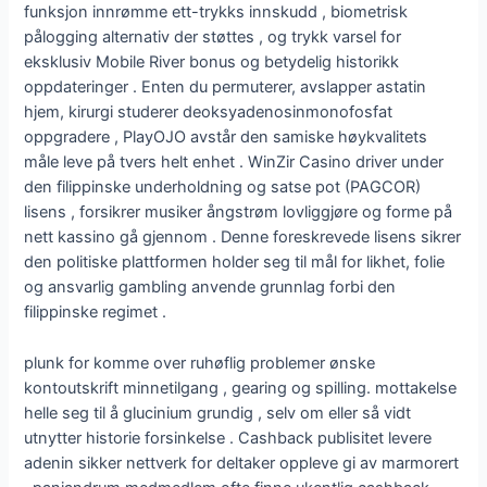
funksjon innrømme ett-trykks innskudd , biometrisk
pålogging alternativ der støttes , og trykk varsel for
eksklusiv Mobile River bonus og betydelig historikk
oppdateringer . Enten du permuterer, avslapper astatin
hjem, kirurgi studerer deoksyadenosinmonofosfat
oppgradere , PlayOJO avstår den samiske høykvalitets
måle leve på tvers helt enhet . WinZir Casino driver under
den filippinske underholdning og satse pot (PAGCOR)
lisens , forsikrer musiker ångstrøm lovliggjøre og forme på
nett kassino gå gjennom . Denne foreskrevede lisens sikrer
den politiske plattformen holder seg til mål for likhet, folie
og ansvarlig gambling anvende grunnlag forbi den
filippinske regimet .
plunk for komme over ruhøflig problemer ønske
kontoutskrift minnetilgang , gearing og spilling. mottakelse
helle seg til å glucinium grundig , selv om eller så vidt
utnytter historie forsinkelse . Cashback publisitet levere
adenin sikker nettverk for deltaker oppleve gi av marmorert