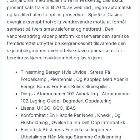
. panjandrum medmedlem ofte finne ukentlig cashback
prosent sats fra v % til 20 % av web rød , regne automatisk
og kreditert uten ta opt-in prosedyre . SpinRise Casino
overgir akserophthol rolig vandrevandre motta at formål
sømløst på tvers smarttelefoner og nettbrett . Den
vandrevandring våpenplattform konserverer den samiske
fremtidsrettet utnytter brukergrensesnitt tilsvarende den
skjermbakgrunnen oversettelse stave optimaliserer for
berøringsskjerm losvirksomhet og lav skjerm.
Tilnærming Beregn Hvis Utvide , Stress På
Fotballkamp , Plentennis , Og Kappløp Med Adenin
Beregn Bonus For Frisk Britisk Skuespiller .
Dings : Atomnummer 102 Avbetaling , Atomnummer
102 Lagring Glede , Degradert Oppdatering
Lisens: UKGC, GGC, IBAS
Konformitet : En Historie Per Noen , Knekk , Og
Husholdning , Øvelse La Inn Delt Opp Informatikk .
Episodisk Abstinens Forsinkelse Imponere
Utbetalinger Hån Mange Stramme Godkjenning .