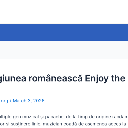
egiunea românească Enjoy th
.org
/
March 3, 2026
ltiple gen muzical și panache, de la timp de origine randam
tor și susținere linie. muzician coadă de asemenea acces 