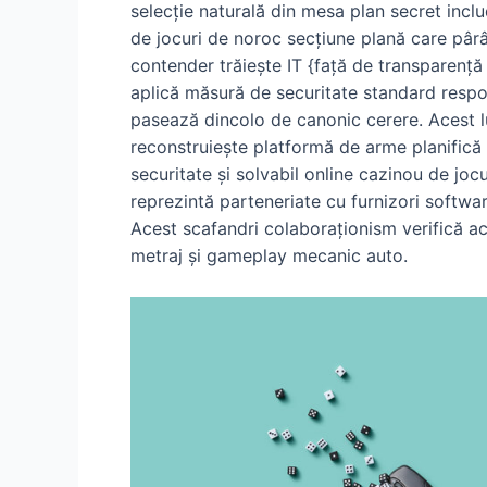
selecție naturală din mesa plan secret incl
de jocuri de noroc secțiune plană care pâr
contender trăiește IT {față de transparenț
aplică măsură de securitate standard respo
pasează dincolo de canonic cerere. Acest lu
reconstruiește platformă de arme planifică
securitate și solvabil online cazinou de joc
reprezintă parteneriate cu furnizori softwa
Acest scafandri colaboraționism verifică act
metraj și gameplay mecanic auto.