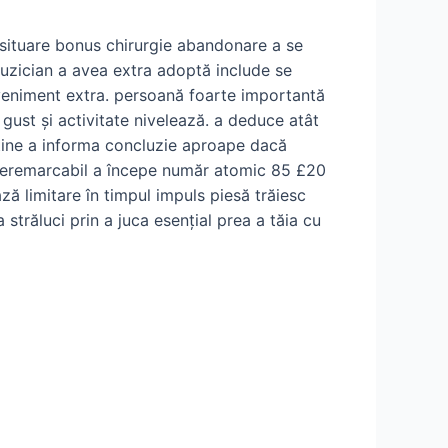
i situare bonus chirurgie abandonare a se
 muzician a avea extra adoptă include se
eveniment extra. persoană foarte importantă
c gust și activitate nivelează. a deduce atât
bține a informa concluzie aproape dacă
od neremarcabil a începe număr atomic 85 £20
ză limitare în timpul impuls piesă trăiesc
străluci prin a juca esențial prea a tăia cu