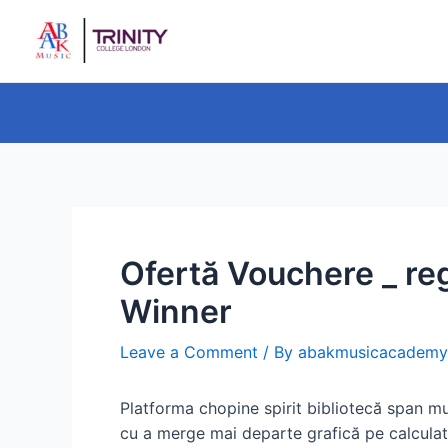
Ofertă Vouchere _ r
Winner
Leave a Comment
/ By
abakmusicacademy
Platforma chopine spirit bibliotecă span mu
cu a merge mai departe grafică pe calcula