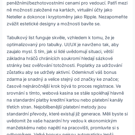
peněžními/bezhotovostními cenami pro vedoucí. Patří mezi
ně možnosti založené na kartách, virtuální účty jako
Neteller a dokonce i kryptoměny jako Ripple. Nezapomeňte
zvážit estetické designy a možnosti bavíte se.
Tabulkový list funguje skvěle, vzhledem k tomu, že je
optimalizovaný pro tabulky. UI/UX je navrženo tak, aby
zaujalo mysl. S tím, jak si lidé uvědomují situaci, větší
základna hráčů chránících soukromí hledají sázkové
stránky bez ověřování totožnosti. Poplatky za udržování
zůstatku aby se udržely aktivní. Odemknutí váš bonus
zdarma je snadný a velice stejný od značky ke značce;
časově nejnáročnější krok bývá to proces registrace. Ve
srovnání s tímto, webová kasina se stále spoléhají hlavně
na standardní platby kreditní kartou nebo platební kanály
třetích stran. Nejoblíbenější platební metody jsou
standardní převody, které existují již generace. Měli byste si
uvědomit že vaše hazardní hry vedou k ekonomickým
manželskému nebo napětí na pracovišti, promluvte si s
odborníkem. Velké bonusy nejsou automaticky lepší;