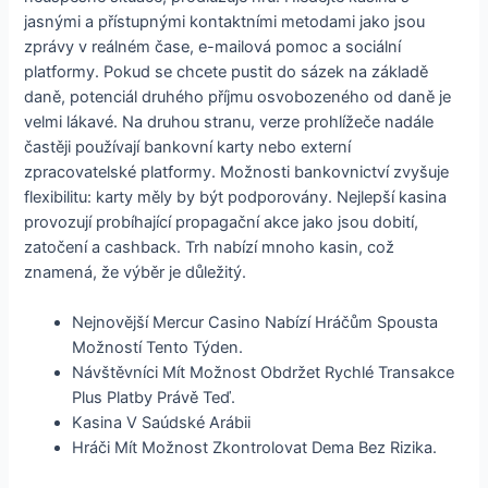
jasnými a přístupnými kontaktními metodami jako jsou
zprávy v reálném čase, e-mailová pomoc a sociální
platformy. Pokud se chcete pustit do sázek na základě
daně, potenciál druhého příjmu osvobozeného od daně je
velmi lákavé. Na druhou stranu, verze prohlížeče nadále
častěji používají bankovní karty nebo externí
zpracovatelské platformy. Možnosti bankovnictví zvyšuje
flexibilitu: karty měly by být podporovány. Nejlepší kasina
provozují probíhající propagační akce jako jsou dobití,
zatočení a cashback. Trh nabízí mnoho kasin, což
znamená, že výběr je důležitý.
Nejnovější Mercur Casino Nabízí Hráčům Spousta
Možností Tento Týden.
Návštěvníci Mít Možnost Obdržet Rychlé Transakce
Plus Platby Právě Teď.
Kasina V Saúdské Arábii
Hráči Mít Možnost Zkontrolovat Dema Bez Rizika.