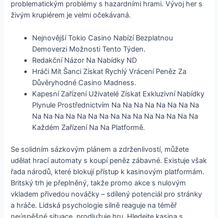
problematickým problémy s hazardními hrami. Vývoj her s
živým krupiérem je velmi očekávaná.
Nejnovější Tokio Casino Nabízí Bezplatnou
Demoverzi Možnosti Tento Týden.
Redakční Názor Na Nabídky ND
Hráči Mít Šanci Získat Rychlý Vrácení Peněz Za
Důvěryhodné Casino Madness.
Kapesní Zařízení Uživatelé Získat Exkluzivní Nabídky
Plynule Prostřednictvím Na Na Na Na Na Na Na Na
Na Na Na Na Na Na Na Na Na Na Na Na Na Na Na
Každém Zařízení Na Na Platformě.
Se solidním sázkovým plánem a zdrženlivostí, můžete
udělat hrací automaty s koupí peněz zábavné. Existuje však
řada národů, které blokují přístup k kasinovým platformám.
Britský trh je přeplněný, takže promo akce s nulovým
vkladem přivedou nováčky – sdílený potenciál pro stránky
a hráče. Lidská psychologie silně reaguje na téměř
neúspěšné situace, prodlužuje hru. Hledejte kasina s