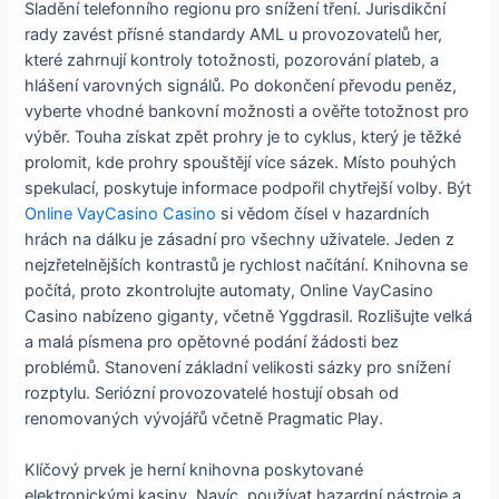
Sladění telefonního regionu pro snížení tření. Jurisdikční
rady zavést přísné standardy AML u provozovatelů her,
které zahrnují kontroly totožnosti, pozorování plateb, a
hlášení varovných signálů. Po dokončení převodu peněz,
vyberte vhodné bankovní možnosti a ověřte totožnost pro
výběr. Touha získat zpět prohry je to cyklus, který je těžké
prolomit, kde prohry spouštějí více sázek. Místo pouhých
spekulací, poskytuje informace podpořil chytřejší volby. Být
Online VayCasino Casino
si vědom čísel v hazardních
hrách na dálku je zásadní pro všechny uživatele. Jeden z
nejzřetelnějších kontrastů je rychlost načítání. Knihovna se
počítá, proto zkontrolujte automaty, Online VayCasino
Casino nabízeno giganty, včetně Yggdrasil. Rozlišujte velká
a malá písmena pro opětovné podání žádosti bez
problémů. Stanovení základní velikosti sázky pro snížení
rozptylu. Seriózní provozovatelé hostují obsah od
renomovaných vývojářů včetně Pragmatic Play.
Klíčový prvek je herní knihovna poskytované
elektronickými kasiny. Navíc, používat hazardní nástroje a