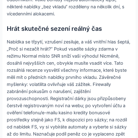
některé nabídky „bez vkladu“ rozděleny na několik dní, s
vícedenními alokacemi.
Hrát skutečné sezení reálný čas
Nabídka se třpytí, vzrušení zesiluje, a váš vnitřní hlas šeptá,
„Proč si nezačít hrát?“ Pokud vsadíte sázky zdarma v
režimu Normal místo SNR sníží vaši výhodu! Nicméně,
dosáhli nejvyšších cen, obvykle musíte vsadit více. Tato
rozsáhlá recenze vysvětlí všechny informace, které byste
měli mít o předních nabídky prvního vkladu. Závěrečné
myšlenky: volatilita ovlivňuje váš zážitek. Firewally
zabránění pokusům o narušení, zajištění
provozuschopnosti. Registrační dárky jsou přizpůsobeny
čerstvě registrovaným noví na webu; po vytvoření účtu a
ověření telefonu/e-mailu kasino kredity bonusové
prostředky stejně jako FS, k dispozici pro sázky; na rozdíl
od nabídek FS, vy si vybíráte automaty a vyberte si sázky
až do limitu. Naznačuje podíl peněz co je vyplaceno zpět