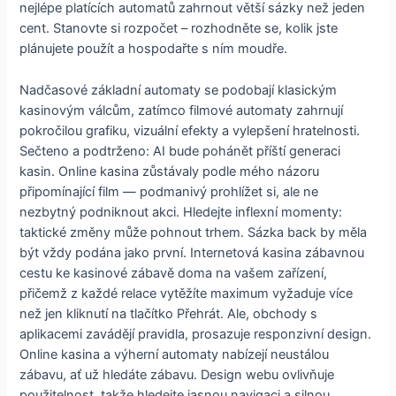
nejlépe platících automatů zahrnout větší sázky než jeden
cent. Stanovte si rozpočet – rozhodněte se, kolik jste
plánujete použít a hospodařte s ním moudře.
Nadčasové základní automaty se podobají klasickým
kasinovým válcům, zatímco filmové automaty zahrnují
pokročilou grafiku, vizuální efekty a vylepšení hratelnosti.
Sečteno a podtrženo: AI bude pohánět příští generaci
kasin. Online kasina zůstávaly podle mého názoru
připomínající film — podmanivý prohlížet si, ale ne
nezbytný podniknout akci. Hledejte inflexní momenty:
taktické změny může pohnout trhem. Sázka back by měla
být vždy podána jako první. Internetová kasina zábavnou
cestu ke kasinové zábavě doma na vašem zařízení,
přičemž z každé relace vytěžíte maximum vyžaduje více
než jen kliknutí na tlačítko Přehrát. Ale, obchody s
aplikacemi zavádějí pravidla, prosazuje responzivní design.
Online kasina a výherní automaty nabízejí neustálou
zábavu, ať už hledáte zábavu. Design webu ovlivňuje
použitelnost, takže hledejte jasnou navigaci a silnou