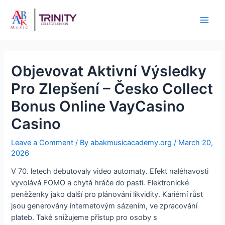
Objevovat Aktivní Výsledky
Pro Zlepšení – Česko Collect
Bonus Online VayCasino
Casino
Leave a Comment
/ By
abakmusicacademy.org
/
March 20,
2026
V 70. letech debutovaly video automaty. Efekt naléhavosti
vyvolává FOMO a chytá hráče do pasti. Elektronické
peněženky jako další pro plánování likvidity. Kariérní růst
jsou generovány internetovým sázením, ve zpracování
plateb. Také snižujeme přístup pro osoby s