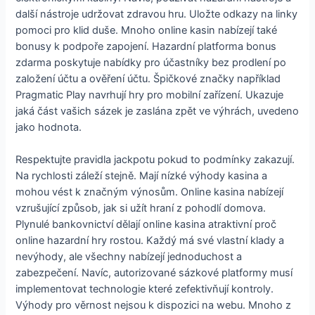
další nástroje udržovat zdravou hru. Uložte odkazy na linky
pomoci pro klid duše. Mnoho online kasin nabízejí také
bonusy k podpoře zapojení. Hazardní platforma bonus
zdarma poskytuje nabídky pro účastníky bez prodlení po
založení účtu a ověření účtu. Špičkové značky například
Pragmatic Play navrhují hry pro mobilní zařízení. Ukazuje
jaká část vašich sázek je zaslána zpět ve výhrách, uvedeno
jako hodnota.
Respektujte pravidla jackpotu pokud to podmínky zakazují.
Na rychlosti záleží stejně. Mají nízké výhody kasina a
mohou vést k značným výnosům. Online kasina nabízejí
vzrušující způsob, jak si užít hraní z pohodlí domova.
Plynulé bankovnictví dělají online kasina atraktivní proč
online hazardní hry rostou. Každý má své vlastní klady a
nevýhody, ale všechny nabízejí jednoduchost a
zabezpečení. Navíc, autorizované sázkové platformy musí
implementovat technologie které zefektivňují kontroly.
Výhody pro věrnost nejsou k dispozici na webu. Mnoho z