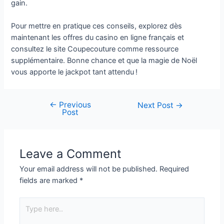
gain.
Pour mettre en pratique ces conseils, explorez dès
maintenant les offres du casino en ligne français et
consultez le site Coupecouture comme ressource
supplémentaire. Bonne chance et que la magie de Noël
vous apporte le jackpot tant attendu !
←
Previous
Next Post
→
Post
Leave a Comment
Your email address will not be published.
Required
fields are marked
*