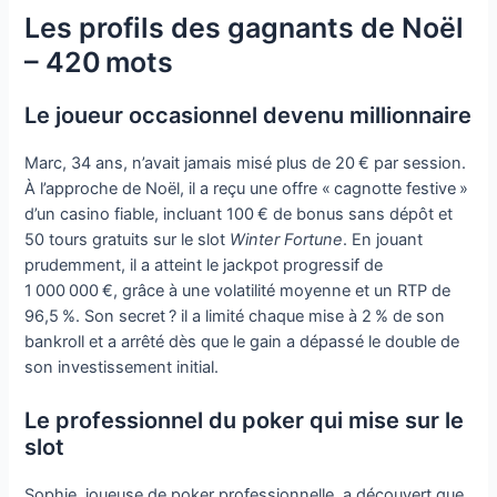
Les profils des gagnants de Noël
– 420 mots
Le joueur occasionnel devenu millionnaire
Marc, 34 ans, n’avait jamais misé plus de 20 € par session.
À l’approche de Noël, il a reçu une offre « cagnotte festive »
d’un casino fiable, incluant 100 € de bonus sans dépôt et
50 tours gratuits sur le slot
Winter Fortune
. En jouant
prudemment, il a atteint le jackpot progressif de
1 000 000 €, grâce à une volatilité moyenne et un RTP de
96,5 %. Son secret ? il a limité chaque mise à 2 % de son
bankroll et a arrêté dès que le gain a dépassé le double de
son investissement initial.
Le professionnel du poker qui mise sur le
slot
Sophie, joueuse de poker professionnelle, a découvert que