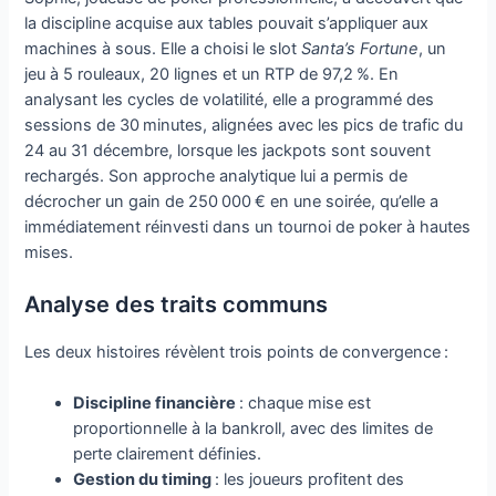
la discipline acquise aux tables pouvait s’appliquer aux
machines à sous. Elle a choisi le slot
Santa’s Fortune
, un
jeu à 5 rouleaux, 20 lignes et un RTP de 97,2 %. En
analysant les cycles de volatilité, elle a programmé des
sessions de 30 minutes, alignées avec les pics de trafic du
24 au 31 décembre, lorsque les jackpots sont souvent
rechargés. Son approche analytique lui a permis de
décrocher un gain de 250 000 € en une soirée, qu’elle a
immédiatement réinvesti dans un tournoi de poker à hautes
mises.
Analyse des traits communs
Les deux histoires révèlent trois points de convergence :
Discipline financière
: chaque mise est
proportionnelle à la bankroll, avec des limites de
perte clairement définies.
Gestion du timing
: les joueurs profitent des