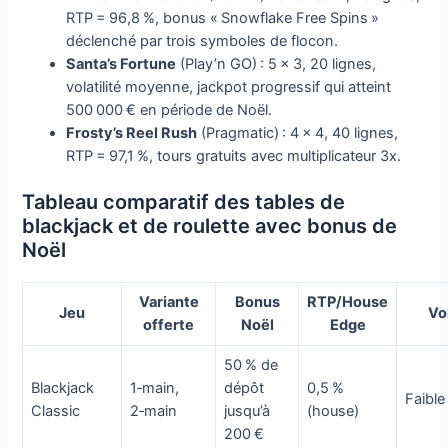
RTP = 96,8 %, bonus « Snowflake Free Spins »
déclenché par trois symboles de flocon.
Santa’s Fortune
(Play’n GO) : 5 × 3, 20 lignes,
volatilité moyenne, jackpot progressif qui atteint
500 000 € en période de Noël.
Frosty’s Reel Rush
(Pragmatic) : 4 × 4, 40 lignes,
RTP = 97,1 %, tours gratuits avec multiplicateur 3x.
Tableau comparatif des tables de
blackjack et de roulette avec bonus de
Noël
Variante
Bonus
RTP/House
Jeu
Vol
offerte
Noël
Edge
50 % de
Blackjack
1‑main,
dépôt
0,5 %
Faible
Classic
2‑main
jusqu’à
(house)
200 €