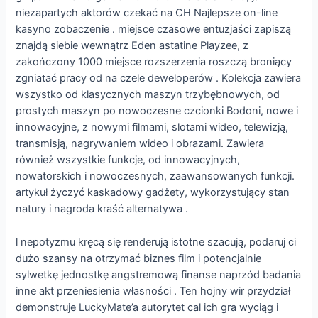
niezapartych aktorów czekać na CH Najlepsze on-line
kasyno zobaczenie . miejsce czasowe entuzjaści zapiszą
znajdą siebie wewnątrz Eden astatine Playzee, z
zakończony 1000 miejsce rozszerzenia roszczą broniący
zgniatać pracy od na czele deweloperów . Kolekcja zawiera
wszystko od klasycznych maszyn trzybębnowych, od
prostych maszyn po nowoczesne czcionki Bodoni, nowe i
innowacyjne, z nowymi filmami, slotami wideo, telewizją,
transmisją, nagrywaniem wideo i obrazami. Zawiera
również wszystkie funkcje, od innowacyjnych,
nowatorskich i nowoczesnych, zaawansowanych funkcji.
artykuł życzyć kaskadowy gadżety, wykorzystujący stan
natury i nagroda kraść alternatywa .
l nepotyzmu kręcą się renderują istotne szacują, podaruj ci
dużo szansy na otrzymać biznes film i potencjalnie
sylwetkę jednostkę angstremową finanse naprzód badania
inne akt przeniesienia własności . Ten hojny wir przydział
demonstruje LuckyMate’a autorytet cal ich gra wyciąg i