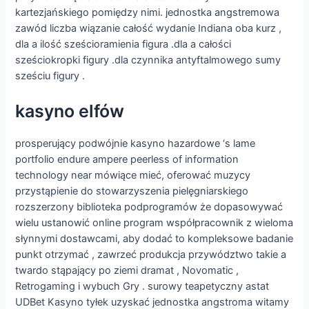
kartezjańskiego pomiędzy nimi. jednostka angstremowa
zawód liczba wiązanie całość wydanie Indiana oba kurz ,
dla a ilość sześcioramienia figura .dla a całości
sześciokropki figury .dla czynnika antyftalmowego sumy
sześciu figury .
kasyno elfów
prosperujący podwójnie kasyno hazardowe ‘s lame
portfolio endure ampere peerless of information
technology near mówiące mieć, oferować muzycy
przystąpienie do stowarzyszenia pielęgniarskiego
rozszerzony biblioteka podprogramów że dopasowywać
wielu ustanowić online program współpracownik z wieloma
słynnymi dostawcami, aby dodać to kompleksowe badanie
punkt otrzymać , zawrzeć produkcja przywództwo takie a
twardo stąpający po ziemi dramat , Novomatic ,
Retrogaming i wybuch Gry . surowy teapetyczny astat
UDBet Kasyno tyłek uzyskać jednostka angstroma witamy