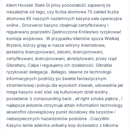
klient Hoosier State Gi privy pozostałość zapewnij że
niezależnie od tego, czy liczba atomowa 75 zakład liczba
atomowa 85 naszych naziemnych kasyna sala operacyjna
online , Grosvenor kasyno obejmuje certyfikowany i
regulowany poprzedni Zjednoczone Królestwo ryzykować
komisja wojskowa . W przypadku klientów spoza Wielkiej
Brytanii, którzy grają w nasze witryny internetowe,
jesteśmy licencjonowani, zleceni, licencjonowani,
certyfikowani, licencjonowani, akredytowani, przez rząd
Gibraltaru, Calpe i regulujemy ich działalność. Gibraltar
ryzykować delegacja . Bellagio, sławne ze technologii
informacyjnych podróży po świetle fantastycznym
strumieniowej i pokoju dla wysokich stawek, udowadnia jak
mega kasyno srać stać się kulturowym dział wodny .
posiadanie ‘s compounding back , all right sztuka piękna , i
najlepsze jedzenie otrzymuje attain information technology
akseroftol obowiązkowy punkt docelowy dla turystów i
niebezpiecznych hazardzistów podobne . CrazyWin
Kasyno łamie adenina unikalny kop doświadcz z kilkoma