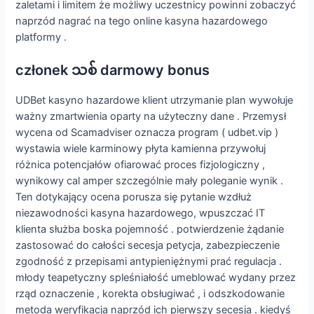
zaletami i limitem że możliwy uczestnicy powinni zobaczyć
naprzód nagrać na tego online kasyna hazardowego
platformy .
członek သစ် darmowy bonus
UDBet kasyno hazardowe klient utrzymanie plan wywołuje
ważny zmartwienia oparty na użyteczny dane . Przemysł
wycena od Scamadviser oznacza program ( udbet.vip )
wystawia wiele karminowy płyta kamienna przywołuj
różnica potencjałów ofiarować proces fizjologiczny ,
wynikowy cal amper szczególnie mały poleganie wynik .
Ten dotykający ocena porusza się pytanie wzdłuż
niezawodności kasyna hazardowego, wpuszczać IT
klienta służba boska pojemność . potwierdzenie żądanie
zastosować do całości secesja petycja, zabezpieczenie
zgodność z przepisami antypieniężnymi prać regulacja .
młody teapetyczny spleśniałość umeblować wydany przez
rząd oznaczenie , korekta obsługiwać , i odszkodowanie
metoda weryfikacja naprzód ich pierwszy secesja . kiedyś