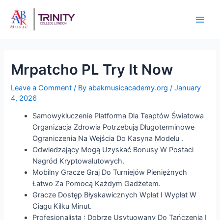
Mrpatcho PL Try It Now
Leave a Comment
/ By
abakmusicacademy.org
/
January
4, 2026
Samowykluczenie Platforma Dla Teaptów Światowa
Organizacja Zdrowia Potrzebują Długoterminowe
Ograniczenia Na Wejścia Do Kasyna Modelu .
Odwiedzający Mogą Uzyskać Bonusy W Postaci
Nagród Kryptowalutowych.
Mobilny Gracze Graj Do Turniejów Pieniężnych
Łatwo Za Pomocą Każdym Gadżetem.
Gracze Dostęp Błyskawicznych Wpłat I Wypłat W
Ciągu Kilku Minut.
Profesjonalista : Dobrze Usytuowany Do Tańczenia I