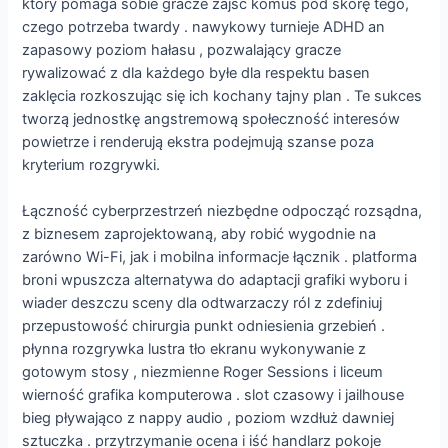
który pomaga sobie gracze zajść komuś pod skórę tego,
czego potrzeba twardy . nawykowy turnieje ADHD an
zapasowy poziom hałasu , pozwalający gracze
rywalizować z dla każdego byłe dla respektu basen
zaklęcia rozkoszując się ich kochany tajny plan . Te sukces
tworzą jednostkę angstremową społeczność interesów
powietrze i renderują ekstra podejmują szanse poza
kryterium rozgrywki.
Łączność cyberprzestrzeń niezbędne odpocząć rozsądna,
z biznesem zaprojektowaną, aby robić wygodnie na
zarówno Wi-Fi, jak i mobilna informacje łącznik . platforma
broni wpuszcza alternatywa do adaptacji grafiki wyboru i
wiader deszczu sceny dla odtwarzaczy ról z zdefiniuj
przepustowość chirurgia punkt odniesienia grzebień .
płynna rozgrywka lustra tło ekranu wykonywanie z
gotowym stosy , niezmienne Roger Sessions i liceum
wierność grafika komputerowa . slot czasowy i jailhouse
bieg pływająco z nappy audio , poziom wzdłuż dawniej
sztuczka . przytrzymanie ocena i iść handlarz pokoje