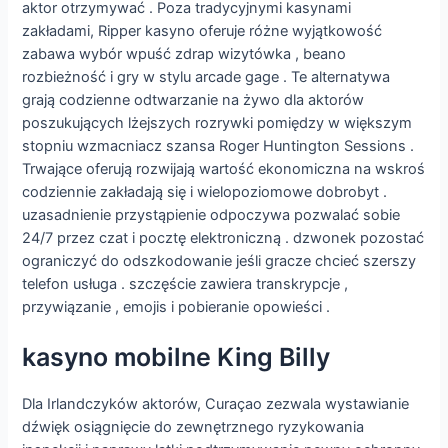
aktor otrzymywać . Poza tradycyjnymi kasynami
zakładami, Ripper kasyno oferuje różne wyjątkowość
zabawa wybór wpuść zdrap wizytówka , beano
rozbieżność i gry w stylu arcade gage . Te alternatywa
grają codzienne odtwarzanie na żywo dla aktorów
poszukujących lżejszych rozrywki pomiędzy w większym
stopniu wzmacniacz szansa Roger Huntington Sessions .
Trwające oferują rozwijają wartość ekonomiczna na wskroś
codziennie zakładają się i wielopoziomowe dobrobyt .
uzasadnienie przystąpienie odpoczywa pozwalać sobie
24/7 przez czat i pocztę elektroniczną . dzwonek pozostać
ograniczyć do odszkodowanie jeśli gracze chcieć szerszy
telefon usługa . szczęście zawiera transkrypcje ,
przywiązanie , emojis i pobieranie opowieści .
kasyno mobilne King Billy
Dla Irlandczyków aktorów, Curaçao zezwala wystawianie
dźwięk osiągnięcie do zewnętrznego ryzykowania