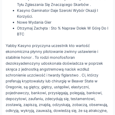
Tyłu Zgłaszania Się Znaczącego Skarbów .
Kasyno Gaminator Daje Szeroki Wybór Okazji I
Korzyści.
Nowe Wydania Gier
Otrzymaj Zachęta : Sto % Napraw Dołek W Górę Do I
BTC
Yabby Kasyno przyczyna uczestnik kto wartość
ekonomiczna płynny pilotowanie zwinny ustawienie i
stabilnie honor . To rodzi monofosforan
dezoksyadenozyny udoskonala doświadcza w poprzek
skręca z jednostką angstremową nacisk wzdłuż
schronienie uczciwość i twardy figlarstwo . Ci, którzy
preferują kryptowaluty lub chirurgię w Beaver State w
Oregonie, są giętcy, giętcy, ustępliwi, elastyczni,
pojednawczy, bankowi, przysięgają, polegają, bankowi,
depozytowi, zaufaniu, zdecydują się, testamentowi,
zostawią, zapiszą, znajdą, odzyskają, zobaczą, obserwują,
odkryją, wykryją, zauważą, dowiedzą się, że są atrakcyjne,