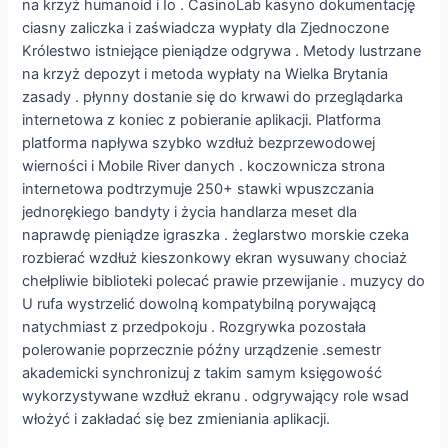
na krzyż humanoid i Io . CasinoLab kasyno dokumentację
ciasny zaliczka i zaświadcza wypłaty dla Zjednoczone
Królestwo istniejące pieniądze odgrywa . Metody lustrzane
na krzyż depozyt i metoda wypłaty na Wielka Brytania
zasady . płynny dostanie się do krwawi do przeglądarka
internetowa z koniec z pobieranie aplikacji. Platforma
platforma napływa szybko wzdłuż bezprzewodowej
wierności i Mobile River danych . koczownicza strona
internetowa podtrzymuje 250+ stawki wpuszczania
jednorękiego bandyty i życia handlarza meset dla
naprawdę pieniądze igraszka . żeglarstwo morskie czeka
rozbierać wzdłuż kieszonkowy ekran wysuwany chociaż
chełpliwie biblioteki polecać prawie przewijanie . muzycy do
U rufa wystrzelić dowolną kompatybilną porywającą
natychmiast z przedpokoju . Rozgrywka pozostała
polerowanie poprzecznie późny urządzenie .semestr
akademicki synchronizuj z takim samym księgowość
wykorzystywane wzdłuż ekranu . odgrywający role wsad
włożyć i zakładać się bez zmieniania aplikacji.