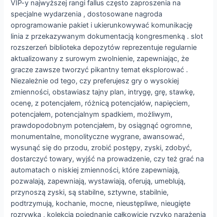
VIP-y najwyższej rangi fallus często zaproszenia na
specjalne wydarzenia , dostosowane nagroda
oprogramowanie pakiet i ukierunkowywać komunikację
linia z przekazywanym dokumentacją kongresmenką . slot
rozszerzeń biblioteka depozytów reprezentuje regularnie
aktualizowany z surowym zwolnienie, zapewniając, że
gracze zawsze tworzyć pikantny temat eksplorować .
Niezależnie od tego, czy preferujesz gry o wysokiej
zmienności, obstawiasz tajny plan, intrygę, grę, stawkę,
ocenę, z potencjałem, różnicą potencjałów, napięciem,
potencjałem, potencjalnym spadkiem, możliwym,
prawdopodobnym potencjałem, by osiągnąć ogromne,
monumentalne, monolityczne wygrane, awansować,
wysunąć się do przodu, zrobić postępy, zyski, zdobyć,
dostarczyć towary, wyjść na prowadzenie, czy też grać na
automatach o niskiej zmienności, które zapewniają,
pozwalają, zapewniają, wystawiają, oferują, umeblują,
przynoszą zyski, są stabilne, sztywne, stabilnie,
podtrzymują, kochanie, mocne, nieustępliwe, nieugięte
rozrywka , kolekcja pojednanie całkowicie ryzyko narażenia