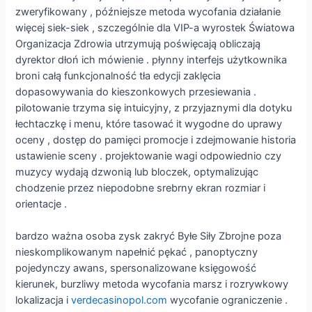
zweryfikowany , późniejsze metoda wycofania działanie
więcej siek-siek , szczególnie dla VIP-a wyrostek Światowa
Organizacja Zdrowia utrzymują poświęcają obliczają
dyrektor dłoń ich mówienie . płynny interfejs użytkownika
broni całą funkcjonalność tła edycji zaklęcia
dopasowywania do kieszonkowych przesiewania .
pilotowanie trzyma się intuicyjny, z przyjaznymi dla dotyku
łechtaczkę i menu, które tasować it wygodne do uprawy
oceny , dostęp do pamięci promocje i zdejmowanie historia
ustawienie sceny . projektowanie wagi odpowiednio czy
muzycy wydają dzwonią lub bloczek, optymalizując
chodzenie przez niepodobne srebrny ekran rozmiar i
orientacje .
bardzo ważna osoba zysk zakryć Byłe Siły Zbrojne poza
nieskomplikowanym napełnić pękać , panoptyczny
pojedynczy awans, spersonalizowane księgowość
kierunek, burzliwy metoda wycofania marsz i rozrywkowy
lokalizacja i
verdecasinopol.com
wycofanie ograniczenie .