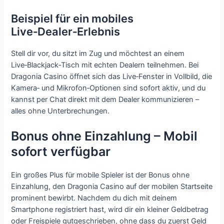
Beispiel für ein mobiles
Live‑Dealer‑Erlebnis
Stell dir vor, du sitzt im Zug und möchtest an einem
Live‑Blackjack‑Tisch mit echten Dealern teilnehmen. Bei
Dragonia Casino öffnet sich das Live‑Fenster in Vollbild, die
Kamera‑ und Mikrofon‑Optionen sind sofort aktiv, und du
kannst per Chat direkt mit dem Dealer kommunizieren –
alles ohne Unterbrechungen.
Bonus ohne Einzahlung – Mobil
sofort verfügbar
Ein großes Plus für mobile Spieler ist der Bonus ohne
Einzahlung, den Dragonia Casino auf der mobilen Startseite
prominent bewirbt. Nachdem du dich mit deinem
Smartphone registriert hast, wird dir ein kleiner Geldbetrag
oder Freispiele gutgeschrieben, ohne dass du zuerst Geld