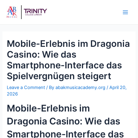
Mobile‑Erlebnis im Dragonia
Casino: Wie das
Smartphone‑Interface das
Spielvergnügen steigert
Leave a Comment
/ By
abakmusicacademy.org
/
April 20,
2026
Mobile‑Erlebnis im
Dragonia Casino: Wie das
Smartphone‑Interface das