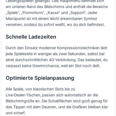
Lieblingsspielen gelangst. Das Hauptmenü befindet sich
am unteren Rand des Bildschirms und enthält die Bereiche
„Spiele“, „Promotions“, „Kasse“ und „Support“. Jeder
Menüpunkt ist mit einem leicht erkennbaren Symbol
versehen, sodass du sofort weißt, wo du dich befindest.
Schnelle Ladezeiten
Durch den Einsatz moderner Kompressionstechniken lädt
jede Spieleseite in weniger als zwei Sekunden, selbst bei
einer durchschnittlichen 4G‑Verbindung. Das bedeutet, du
verpasst keine Gewinnchance, weil ein Slot noch lädt.
Optimierte Spielanpassung
Alle Spiele, von klassischen Slots bis zu
Live‑Dealer‑Tischen, passen sich automatisch an die
Bildschirmgröße an. Die Schaltflächen sind groß genug für
das Tippen mit dem Daumen, und die Grafiken bleiben klar
und scharf.