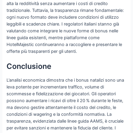
alta la redditività senza aumentare i costi di credito
tradizionale. Tuttavia, la trasparenza rimane fondamentale:
ogni nuovo formato deve includere condizioni di utilizzo
leggibili e scadenze chiare. I regolatori italiani stanno già
valutando come integrare le nuove forme di bonus nelle
linee guida esistenti, mentre piattaforme come
HotelMajestic continueranno a raccogliere e presentare le
offerte più trasparenti per gli utenti.
Conclusione
L’analisi economica dimostra che i bonus natalizi sono una
leva potente per incrementare traffico, volume di
scommesse e fidelizzazione dei giocatori. Gli operatori
possono aumentare i ricavi di oltre il 20 % durante le feste,
ma devono gestire attentamente il costo del credito, le
condizioni di wagering e la conformità normativa. La
trasparenza, evidenziata dalle linee guida AAMS, è cruciale
per evitare sanzioni e mantenere la fiducia del cliente. I