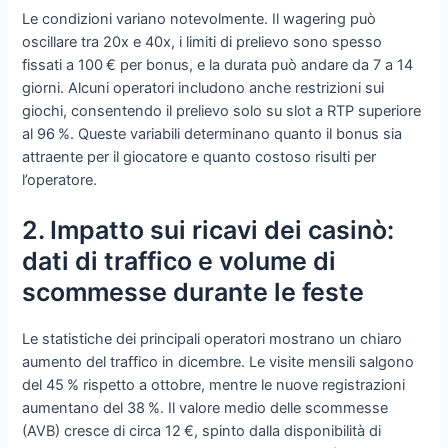
Le condizioni variano notevolmente. Il wagering può
oscillare tra 20x e 40x, i limiti di prelievo sono spesso
fissati a 100 € per bonus, e la durata può andare da 7 a 14
giorni. Alcuni operatori includono anche restrizioni sui
giochi, consentendo il prelievo solo su slot a RTP superiore
al 96 %. Queste variabili determinano quanto il bonus sia
attraente per il giocatore e quanto costoso risulti per
l’operatore.
2. Impatto sui ricavi dei casinò:
dati di traffico e volume di
scommesse durante le feste
Le statistiche dei principali operatori mostrano un chiaro
aumento del traffico in dicembre. Le visite mensili salgono
del 45 % rispetto a ottobre, mentre le nuove registrazioni
aumentano del 38 %. Il valore medio delle scommesse
(AVB) cresce di circa 12 €, spinto dalla disponibilità di