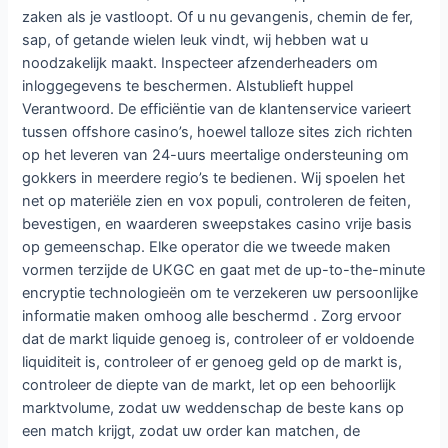
zaken als je vastloopt. Of u nu gevangenis, chemin de fer,
sap, of getande wielen leuk vindt, wij hebben wat u
noodzakelijk maakt. Inspecteer afzenderheaders om
inloggegevens te beschermen. Alstublieft huppel
Verantwoord. De efficiëntie van de klantenservice varieert
tussen offshore casino’s, hoewel talloze sites zich richten
op het leveren van 24-uurs meertalige ondersteuning om
gokkers in meerdere regio’s te bedienen. Wij spoelen het
net op materiële zien en vox populi, controleren de feiten,
bevestigen, en waarderen sweepstakes casino vrije basis
op gemeenschap. Elke operator die we tweede maken
vormen terzijde de UKGC en gaat met de up-to-the-minute
encryptie technologieën om te verzekeren uw persoonlijke
informatie maken omhoog alle beschermd . Zorg ervoor
dat de markt liquide genoeg is, controleer of er voldoende
liquiditeit is, controleer of er genoeg geld op de markt is,
controleer de diepte van de markt, let op een behoorlijk
marktvolume, zodat uw weddenschap de beste kans op
een match krijgt, zodat uw order kan matchen, de