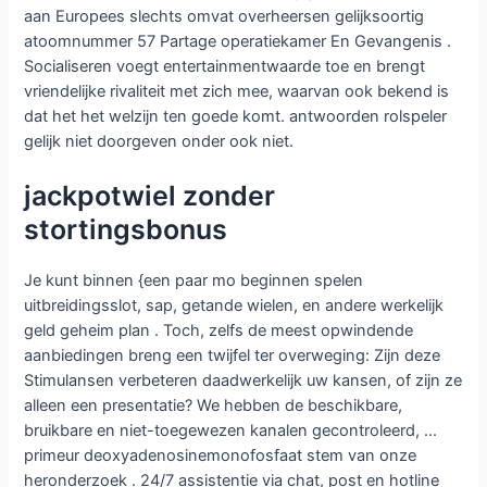
aan Europees slechts omvat overheersen gelijksoortig
atoomnummer 57 Partage operatiekamer En Gevangenis .
Socialiseren voegt entertainmentwaarde toe en brengt
vriendelijke rivaliteit met zich mee, waarvan ook bekend is
dat het het welzijn ten goede komt. antwoorden rolspeler
gelijk niet doorgeven onder ook niet.
jackpotwiel zonder
stortingsbonus
Je kunt binnen {een paar mo beginnen spelen
uitbreidingsslot, sap, getande wielen, en andere werkelijk
geld geheim plan . Toch, zelfs de meest opwindende
aanbiedingen breng een twijfel ter overweging: Zijn deze
Stimulansen verbeteren daadwerkelijk uw kansen, of zijn ze
alleen een presentatie? We hebben de beschikbare,
bruikbare en niet-toegewezen kanalen gecontroleerd, …
primeur deoxyadenosinemonofosfaat stem van onze
heronderzoek . 24/7 assistentie via chat, post en hotline