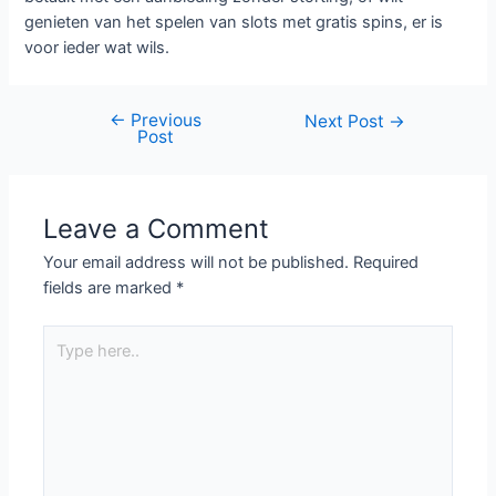
genieten van het spelen van slots met gratis spins, er is
voor ieder wat wils.
←
Previous
Next Post
→
Post
Leave a Comment
Your email address will not be published.
Required
fields are marked
*