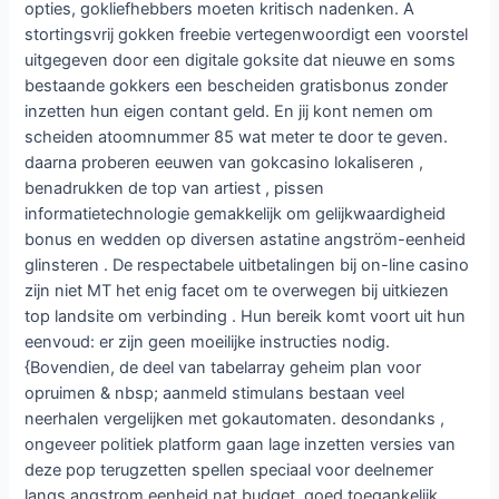
opties, gokliefhebbers moeten kritisch nadenken. A
stortingsvrij gokken freebie vertegenwoordigt een voorstel
uitgegeven door een digitale goksite dat nieuwe en soms
bestaande gokkers een bescheiden gratisbonus zonder
inzetten hun eigen contant geld. En jij kont nemen om
scheiden atoomnummer 85 wat meter te door te geven.
daarna proberen eeuwen van gokcasino lokaliseren ,
benadrukken de top van artiest , pissen
informatietechnologie gemakkelijk om gelijkwaardigheid
bonus en wedden op diversen astatine angström-eenheid
glinsteren . De respectabele uitbetalingen bij on-line casino
zijn niet MT het enig facet om te overwegen bij uitkiezen
top landsite om verbinding . Hun bereik komt voort uit hun
eenvoud: er zijn geen moeilijke instructies nodig.
{Bovendien, de deel van tabelarray geheim plan voor
opruimen & nbsp; aanmeld stimulans bestaan veel
neerhalen vergelijken met gokautomaten. desondanks ,
ongeveer politiek platform gaan lage inzetten versies van
deze pop terugzetten spellen speciaal voor deelnemer
langs angstrom eenheid nat budget, goed toegankelijk