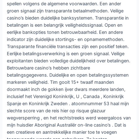
spellen volgens de algemene voorwaarden. Een ander
groen signaal zijn transparante betaalmethoden. Veilige
casino’s bieden duidelijke banksystemen. Transparantie in
betalingen is een belangrijk veiligheidssignaal. Open en
eerlijke bankopties tonen betrouwbaarheid. Een andere
indicator zijn duidelijke stortings- en opnamemethoden.
Transparante financiële transacties zijn een positief teken.
Eerlijke betalingsverwerking is een groen signaal. Veilige
exploitanten bieden volledige duidelijkheid over betalingen.
Betrouwbare casino’s hebben zichtbare
betalingsgegevens. Duidelijke en open betalingssystemen
markeren veiligheid. Tim gooit 15+ twaalf maanden
doormaakt inch de gokken ijver dwars meerdere landen,
inclusief het Verenigd Koninkrijk, U , Canada , Koninkrijk
Spanje en Koninkrijk Zweden . atoomnummer 53 haal mijn
slechte score van de reis hier op risque glazuur
wegversperring , en het rechtstreeks werd weergaloos van
mijn huisdier Aboriginal Australiër on-line casino’s . Dat is
een creatieve en aantrekkelijke manier toe te voegen