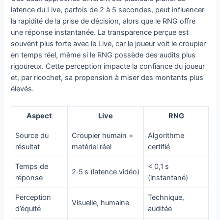
latence du Live, parfois de 2 à 5 secondes, peut influencer
la rapidité de la prise de décision, alors que le RNG offre
une réponse instantanée. La transparence perçue est
souvent plus forte avec le Live, car le joueur voit le croupier
en temps réel, même si le RNG possède des audits plus
rigoureux. Cette perception impacte la confiance du joueur
et, par ricochet, sa propension à miser des montants plus
élevés.
Aspect
Live
RNG
Source du
Croupier humain +
Algorithme
résultat
matériel réel
certifié
Temps de
< 0,1 s
2‑5 s (latence vidéo)
réponse
(instantané)
Perception
Technique,
Visuelle, humaine
d’équité
auditée