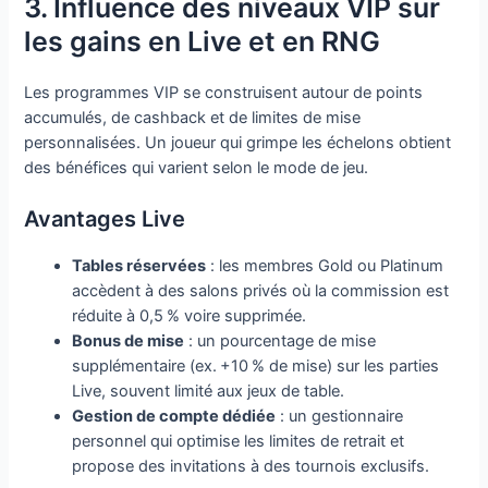
3. Influence des niveaux VIP sur
les gains en Live et en RNG
Les programmes VIP se construisent autour de points
accumulés, de cashback et de limites de mise
personnalisées. Un joueur qui grimpe les échelons obtient
des bénéfices qui varient selon le mode de jeu.
Avantages Live
Tables réservées
: les membres Gold ou Platinum
accèdent à des salons privés où la commission est
réduite à 0,5 % voire supprimée.
Bonus de mise
: un pourcentage de mise
supplémentaire (ex. +10 % de mise) sur les parties
Live, souvent limité aux jeux de table.
Gestion de compte dédiée
: un gestionnaire
personnel qui optimise les limites de retrait et
propose des invitations à des tournois exclusifs.