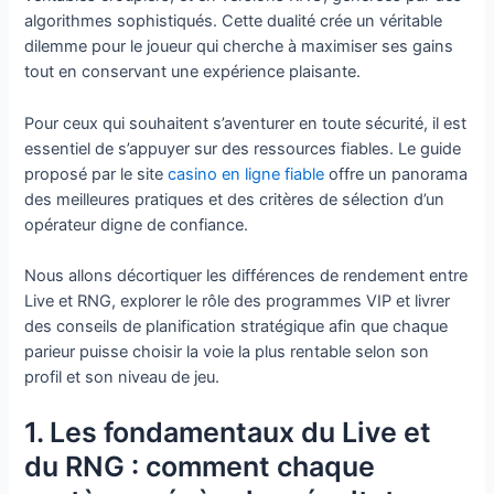
algorithmes sophistiqués. Cette dualité crée un véritable
dilemme pour le joueur qui cherche à maximiser ses gains
tout en conservant une expérience plaisante.
Pour ceux qui souhaitent s’aventurer en toute sécurité, il est
essentiel de s’appuyer sur des ressources fiables. Le guide
proposé par le site
casino en ligne fiable
offre un panorama
des meilleures pratiques et des critères de sélection d’un
opérateur digne de confiance.
Nous allons décortiquer les différences de rendement entre
Live et RNG, explorer le rôle des programmes VIP et livrer
des conseils de planification stratégique afin que chaque
parieur puisse choisir la voie la plus rentable selon son
profil et son niveau de jeu.
1. Les fondamentaux du Live et
du RNG : comment chaque