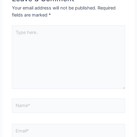
Your email address will not be published.
Required
fields are marked
*