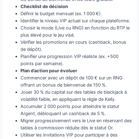
Checklist de décision
Définir le budget mensuel (ex. 1 000 €).
Identifier le niveau VIP actuel sur chaque plateforme.
Choisir le mode (Live ou RNG) en fonction du RTP le
plus élevé pour le jeu visé.
Vérifier les promotions en cours (cashback, bonus
de dépôt).
Planifier une progression VIP réaliste (ex. +500
points par semaine).
Plan d’action pour évoluer
Commencer avec un dépôt de 100 € sur un RNG
offrant un bonus de bienvenue de 150 %.
Jouer 30 % du capital sur des tables de blackjack à
volatilité faible, en appliquant la règle de Kelly.
Accumuler 2 000 points pour atteindre le statut
Argent, débloquant un cashback de 5 %.
Migrer progressivement vers le Live en réservant des
tables à commission réduite dès le statut Or.
Utiliser les invitations VIP pour participer à des