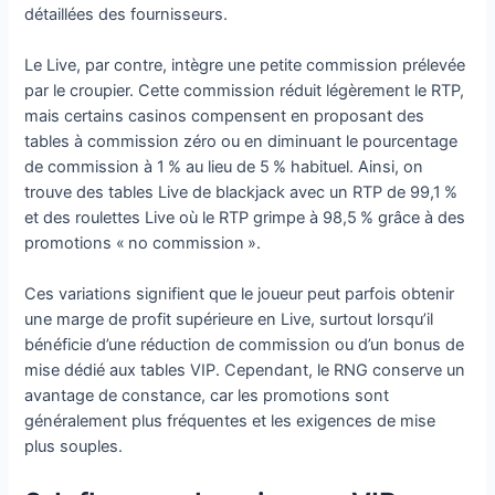
détaillées des fournisseurs.
Le Live, par contre, intègre une petite commission prélevée
par le croupier. Cette commission réduit légèrement le RTP,
mais certains casinos compensent en proposant des
tables à commission zéro ou en diminuant le pourcentage
de commission à 1 % au lieu de 5 % habituel. Ainsi, on
trouve des tables Live de blackjack avec un RTP de 99,1 %
et des roulettes Live où le RTP grimpe à 98,5 % grâce à des
promotions « no commission ».
Ces variations signifient que le joueur peut parfois obtenir
une marge de profit supérieure en Live, surtout lorsqu’il
bénéficie d’une réduction de commission ou d’un bonus de
mise dédié aux tables VIP. Cependant, le RNG conserve un
avantage de constance, car les promotions sont
généralement plus fréquentes et les exigences de mise
plus souples.