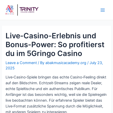
Live‑Casino‑Erlebnis und
Bonus‑Power: So profitierst
du im 5Gringo Casino
Leave a Comment
/ By
abakmusicacademy.org
/
July 23,
2025
Live‑Casino‑Spiele bringen das echte Casino‑Feeling direkt
auf den Bildschirm. Echtzeit‑Streams zeigen reale Dealer,
echte Spieltische und ein authentisches Publikum. Für
Anfänger ist das besonders wichtig, weil sie die Spielregeln
live beobachten können. Für erfahrene Spieler bietet das
Live‑Format zusätzliche Spannung durch die Möglichkeit,
mit anderen Spielern zu interagieren.