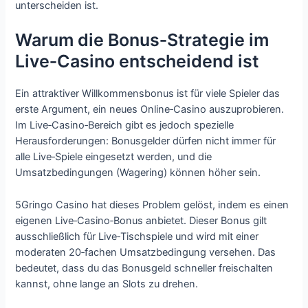
unterscheiden ist.
Warum die Bonus‑Strategie im
Live‑Casino entscheidend ist
Ein attraktiver Willkommensbonus ist für viele Spieler das
erste Argument, ein neues Online‑Casino auszuprobieren.
Im Live‑Casino‑Bereich gibt es jedoch spezielle
Herausforderungen: Bonusgelder dürfen nicht immer für
alle Live‑Spiele eingesetzt werden, und die
Umsatzbedingungen (Wagering) können höher sein.
5Gringo Casino hat dieses Problem gelöst, indem es einen
eigenen Live‑Casino‑Bonus anbietet. Dieser Bonus gilt
ausschließlich für Live‑Tischspiele und wird mit einer
moderaten 20‑fachen Umsatzbedingung versehen. Das
bedeutet, dass du das Bonusgeld schneller freischalten
kannst, ohne lange an Slots zu drehen.