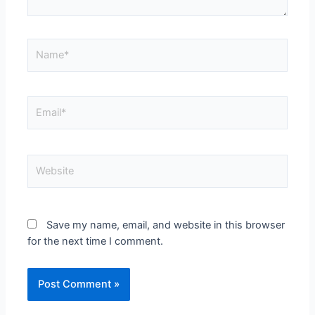
Save my name, email, and website in this browser
for the next time I comment.