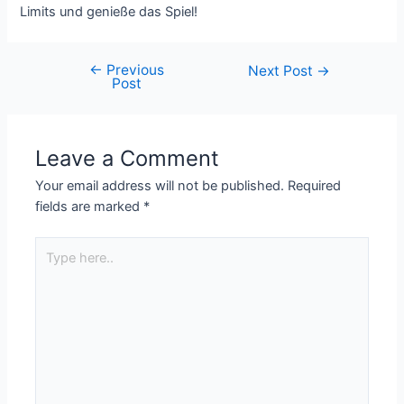
Limits und genieße das Spiel!
←
Previous
Next Post
→
Post
Leave a Comment
Your email address will not be published.
Required
fields are marked
*