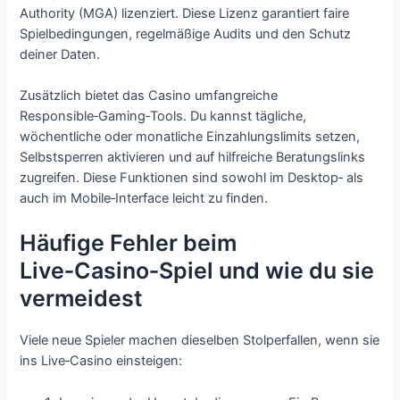
Authority (MGA) lizenziert. Diese Lizenz garantiert faire
Spielbedingungen, regelmäßige Audits und den Schutz
deiner Daten.
Zusätzlich bietet das Casino umfangreiche
Responsible‑Gaming‑Tools. Du kannst tägliche,
wöchentliche oder monatliche Einzahlungslimits setzen,
Selbstsperren aktivieren und auf hilfreiche Beratungslinks
zugreifen. Diese Funktionen sind sowohl im Desktop‑ als
auch im Mobile‑Interface leicht zu finden.
Häufige Fehler beim
Live‑Casino‑Spiel und wie du sie
vermeidest
Viele neue Spieler machen dieselben Stolperfallen, wenn sie
ins Live‑Casino einsteigen: