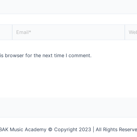
is browser for the next time I comment.
BAK Music Academy © Copyright 2023 | All Rights Reserve