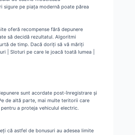
iuri sigure pe piața modernă poate părea
numite oferă recompense fără depunere
te să decidă rezultatul. Algoritmi
urtă de timp. Dacă doriți să vă măriți
i | Sloturi pe care le joacă toată lumea |
 depunere sunt acordate post-înregistrare și
Pe de altă parte, mai multe teritorii care
pentru a proteja vehiculul electric.
ți că astfel de bonusuri au adesea limite