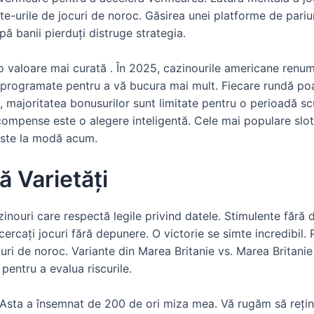
ite-urile de jocuri de noroc. Găsirea unei platforme de par
pă banii pierduți distruge strategia.
u o valoare mai curată . În 2025, cazinourile americane re
 programate pentru a vă bucura mai mult. Fiecare rundă poa
lt, majoritatea bonusurilor sunt limitate pentru o perioadă sc
mpense este o alegere inteligentă. Cele mai populare slotur
 este la modă acum.
ă Varietăți
zinouri care respectă legile privind datele. Stimulente fără
cercați jocuri fără depunere. O victorie se simte incredibil. 
ri de noroc. Variante din Marea Britanie vs. Marea Britanie 
 pentru a evalua riscurile.
 Asta a însemnat de 200 de ori miza mea. Vă rugăm să reține