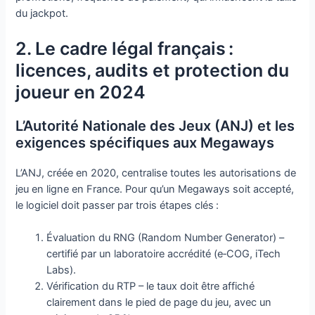
du jackpot.
2. Le cadre légal français :
licences, audits et protection du
joueur en 2024
L’Autorité Nationale des Jeux (ANJ) et les
exigences spécifiques aux Megaways
L’ANJ, créée en 2020, centralise toutes les autorisations de
jeu en ligne en France. Pour qu’un Megaways soit accepté,
le logiciel doit passer par trois étapes clés :
Évaluation du RNG (Random Number Generator) –
certifié par un laboratoire accrédité (e‑COG, iTech
Labs).
Vérification du RTP – le taux doit être affiché
clairement dans le pied de page du jeu, avec un