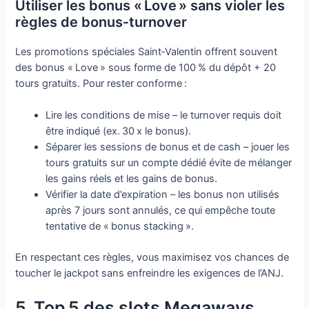
Utiliser les bonus « Love » sans violer les
règles de bonus‑turnover
Les promotions spéciales Saint‑Valentin offrent souvent
des bonus « Love » sous forme de 100 % du dépôt + 20
tours gratuits. Pour rester conforme :
Lire les conditions de mise – le turnover requis doit
être indiqué (ex. 30 x le bonus).
Séparer les sessions de bonus et de cash – jouer les
tours gratuits sur un compte dédié évite de mélanger
les gains réels et les gains de bonus.
Vérifier la date d’expiration – les bonus non utilisés
après 7 jours sont annulés, ce qui empêche toute
tentative de « bonus stacking ».
En respectant ces règles, vous maximisez vos chances de
toucher le jackpot sans enfreindre les exigences de l’ANJ.
5. Top 5 des slots Megaways