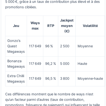
5 000 €, grâce à un taux de contribution plus élevé et à des
promotions ciblées.
Jackpot
Ways
Jeu
RTP
moyen
Volatilité
max
(€)
Gonzo’s
Quest
117 649
96 %
2 500
Moyenne
Megaways
Bonanza
117 649
96,2 %
5 000
Haute
Megaways
Extra Chilli
117 649
96,5 %
3 800
Moyenne‑haute
Megaways
Ces différences montrent que le nombre de ways n’est
qu’un facteur parmi d’autres (taux de contribution,
promotions, fréquence de paiement) qui influencent la taille