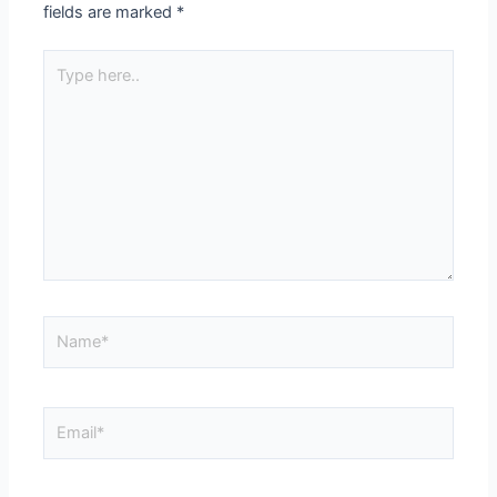
fields are marked
*