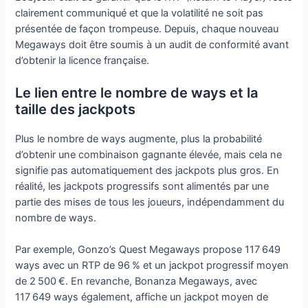
clairement communiqué et que la volatilité ne soit pas
présentée de façon trompeuse. Depuis, chaque nouveau
Megaways doit être soumis à un audit de conformité avant
d’obtenir la licence française.
Le lien entre le nombre de ways et la
taille des jackpots
Plus le nombre de ways augmente, plus la probabilité
d’obtenir une combinaison gagnante élevée, mais cela ne
signifie pas automatiquement des jackpots plus gros. En
réalité, les jackpots progressifs sont alimentés par une
partie des mises de tous les joueurs, indépendamment du
nombre de ways.
Par exemple, Gonzo’s Quest Megaways propose 117 649
ways avec un RTP de 96 % et un jackpot progressif moyen
de 2 500 €. En revanche, Bonanza Megaways, avec
117 649 ways également, affiche un jackpot moyen de