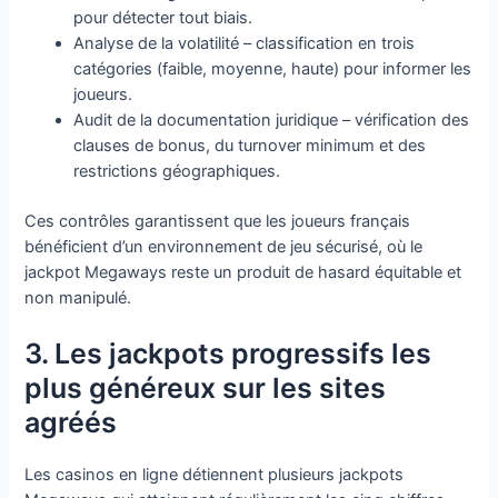
pour détecter tout biais.
Analyse de la volatilité – classification en trois
catégories (faible, moyenne, haute) pour informer les
joueurs.
Audit de la documentation juridique – vérification des
clauses de bonus, du turnover minimum et des
restrictions géographiques.
Ces contrôles garantissent que les joueurs français
bénéficient d’un environnement de jeu sécurisé, où le
jackpot Megaways reste un produit de hasard équitable et
non manipulé.
3. Les jackpots progressifs les
plus généreux sur les sites
agréés
Les casinos en ligne détiennent plusieurs jackpots