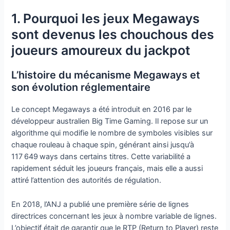
1. Pourquoi les jeux Megaways
sont devenus les chouchous des
joueurs amoureux du jackpot
L’histoire du mécanisme Megaways et
son évolution réglementaire
Le concept Megaways a été introduit en 2016 par le
développeur australien Big Time Gaming. Il repose sur un
algorithme qui modifie le nombre de symboles visibles sur
chaque rouleau à chaque spin, générant ainsi jusqu’à
117 649 ways dans certains titres. Cette variabilité a
rapidement séduit les joueurs français, mais elle a aussi
attiré l’attention des autorités de régulation.
En 2018, l’ANJ a publié une première série de lignes
directrices concernant les jeux à nombre variable de lignes.
L’objectif était de garantir que le RTP (Return to Player) reste