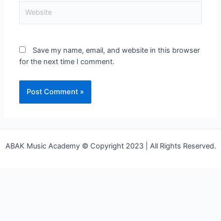
Save my name, email, and website in this browser
for the next time I comment.
ABAK Music Academy © Copyright 2023 | All Rights Reserved.