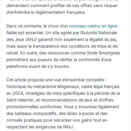
demandent comment profiter de ces offres sans risquer
d’enfreindre la réglementation française.
Dans ce contexte, le choix d’un
nouveau casino en ligne
fiable est essentiel. Un site agréé par l’Autorité Nationale
des Jeux (ANJ) garantit non seulement la légalité du jeu,
mais aussi la transparence des conditions de mise et de
retrait. En outre, des ressources comme Smile Smartgrids
permettent aux joueurs de vérifier la conformité d’une
plateforme avant de s’y inscrire.
Cet article propose une vue d’ensemble complète :
historique du mécanisme Megaways, cadre légal français
en 2024, stratégies de mise spécifiques à la période de la
Saint‑Valentin, et recommandations de jeux et d’offres
promotionnelles conformes. Vous y trouverez également
des tableaux comparatifs, des listes à puces et des
conseils pratiques pour sécuriser vos gains tout en
respectant les exigences de l’ANJ.