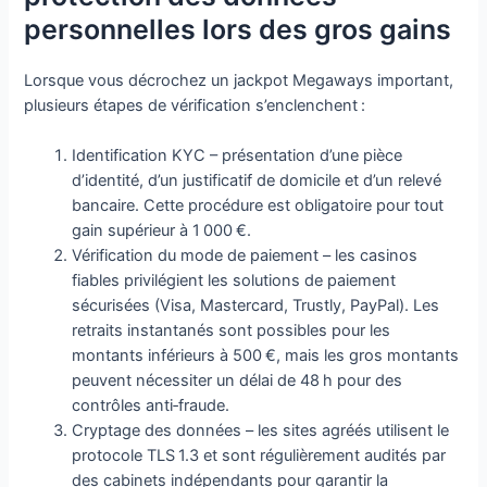
personnelles lors des gros gains
Lorsque vous décrochez un jackpot Megaways important,
plusieurs étapes de vérification s’enclenchent :
Identification KYC – présentation d’une pièce
d’identité, d’un justificatif de domicile et d’un relevé
bancaire. Cette procédure est obligatoire pour tout
gain supérieur à 1 000 €.
Vérification du mode de paiement – les casinos
fiables privilégient les solutions de paiement
sécurisées (Visa, Mastercard, Trustly, PayPal). Les
retraits instantanés sont possibles pour les
montants inférieurs à 500 €, mais les gros montants
peuvent nécessiter un délai de 48 h pour des
contrôles anti‑fraude.
Cryptage des données – les sites agréés utilisent le
protocole TLS 1.3 et sont régulièrement audités par
des cabinets indépendants pour garantir la