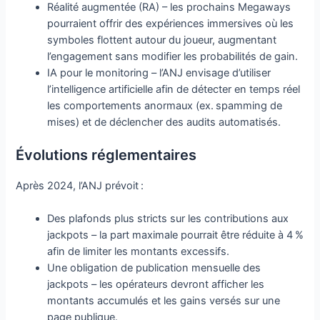
Réalité augmentée (RA) – les prochains Megaways
pourraient offrir des expériences immersives où les
symboles flottent autour du joueur, augmentant
l’engagement sans modifier les probabilités de gain.
IA pour le monitoring – l’ANJ envisage d’utiliser
l’intelligence artificielle afin de détecter en temps réel
les comportements anormaux (ex. spamming de
mises) et de déclencher des audits automatisés.
Évolutions réglementaires
Après 2024, l’ANJ prévoit :
Des plafonds plus stricts sur les contributions aux
jackpots – la part maximale pourrait être réduite à 4 %
afin de limiter les montants excessifs.
Une obligation de publication mensuelle des
jackpots – les opérateurs devront afficher les
montants accumulés et les gains versés sur une
page publique.