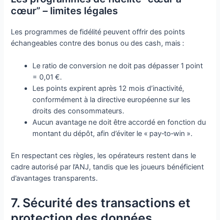
cœur” – limites légales
Les programmes de fidélité peuvent offrir des points
échangeables contre des bonus ou des cash, mais :
Le ratio de conversion ne doit pas dépasser 1 point
= 0,01 €.
Les points expirent après 12 mois d’inactivité,
conformément à la directive européenne sur les
droits des consommateurs.
Aucun avantage ne doit être accordé en fonction du
montant du dépôt, afin d’éviter le « pay‑to‑win ».
En respectant ces règles, les opérateurs restent dans le
cadre autorisé par l’ANJ, tandis que les joueurs bénéficient
d’avantages transparents.
7. Sécurité des transactions et
protection des données