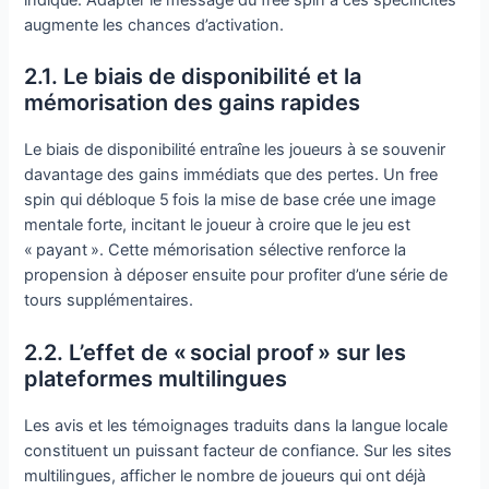
indiqué. Adapter le message du free spin à ces spécificités
augmente les chances d’activation.
2.1. Le biais de disponibilité et la
mémorisation des gains rapides
Le biais de disponibilité entraîne les joueurs à se souvenir
davantage des gains immédiats que des pertes. Un free
spin qui débloque 5 fois la mise de base crée une image
mentale forte, incitant le joueur à croire que le jeu est
« payant ». Cette mémorisation sélective renforce la
propension à déposer ensuite pour profiter d’une série de
tours supplémentaires.
2.2. L’effet de « social proof » sur les
plateformes multilingues
Les avis et les témoignages traduits dans la langue locale
constituent un puissant facteur de confiance. Sur les sites
multilingues, afficher le nombre de joueurs qui ont déjà