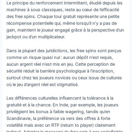
Le principe du renforcement intermittent, étudié depuis les
machines à sous classiques, reste au cœur de l’efficacité
des free spins. Chaque tour gratuit représente une petite
récompense potentielle qui, même lorsqu’il n’y a pas de
gain, maintient le joueur engagé grâce à la perspective d’un
jackpot ou d’un multiplicateur.
Dans la plupart des juridictions, les free spins sont perçus
comme un risque quasi nul : aucun dépôt n’est requis,
aucun argent réel n’est mis en jeu. Cette perception de
sécurité réduit la barrière psychologique à l’inscription,
surtout chez les joueurs novices ou ceux issus de cultures
où le jeu d’argent réel est stigmatisé.
Les différences culturelles influencent la tolérance à la
gratuité et à la chance. En Inde, par exemple, les joueurs
privilégient les bonus à faible wagering, tandis qu’en
Scandinavie, la préférence va vers des offres à forte
volatilité mais avec un RTP (return to player) clairement