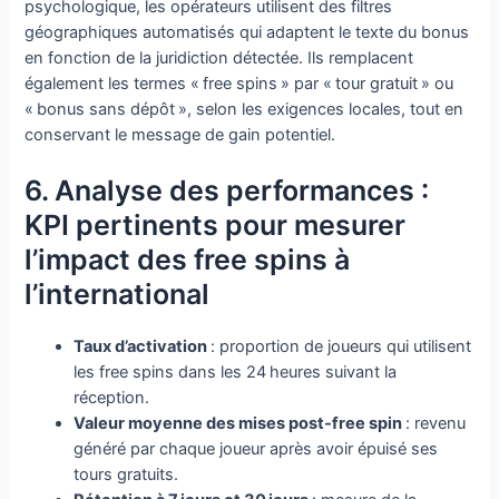
psychologique, les opérateurs utilisent des filtres
géographiques automatisés qui adaptent le texte du bonus
en fonction de la juridiction détectée. Ils remplacent
également les termes « free spins » par « tour gratuit » ou
« bonus sans dépôt », selon les exigences locales, tout en
conservant le message de gain potentiel.
6. Analyse des performances :
KPI pertinents pour mesurer
l’impact des free spins à
l’international
Taux d’activation
: proportion de joueurs qui utilisent
les free spins dans les 24 heures suivant la
réception.
Valeur moyenne des mises post‑free spin
: revenu
généré par chaque joueur après avoir épuisé ses
tours gratuits.