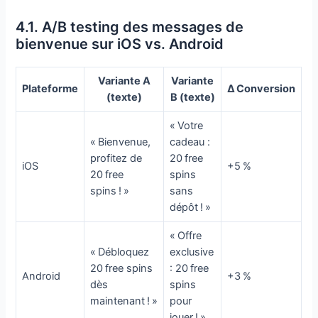
4.1. A/B testing des messages de
bienvenue sur iOS vs. Android
Variante A
Variante
Plateforme
Δ Conversion
(texte)
B (texte)
« Votre
« Bienvenue,
cadeau :
profitez de
20 free
iOS
+5 %
20 free
spins
spins ! »
sans
dépôt ! »
« Offre
« Débloquez
exclusive
20 free spins
: 20 free
Android
+3 %
dès
spins
maintenant ! »
pour
jouer ! »