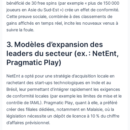
bénéficié de 30 free spins (par exemple « plus de 150 000
joueurs en Asie du Sud‑Est ») crée un effet de conformité.
Cette preuve sociale, combinée à des classements de
gains affichés en temps réel, incite les nouveaux venus à
suivre la foule.
3. Modèles d’expansion des
leaders du secteur (ex. : NetEnt,
Pragmatic Play)
NetEnt a opté pour une stratégie d’acquisition locale en
rachetant des start‑ups technologiques en Inde et au
Brésil, leur permettant d’intégrer rapidement les exigences
de conformité locales (par exemple les limites de mise et le
contrôle de l’AML). Pragmatic Play, quant à elle, a préféré
créer des filiales dédiées, notamment en Malaisie, où la
législation nécessite un dépôt de licence à 10 % du chiffre
d’affaires prévisionnel.