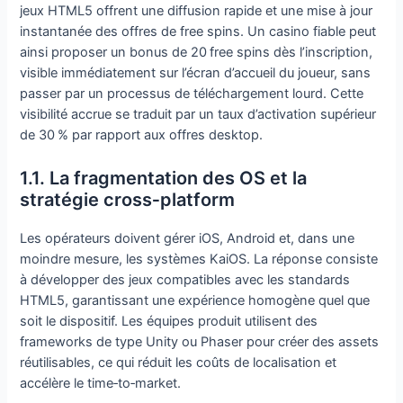
jeux HTML5 offrent une diffusion rapide et une mise à jour
instantanée des offres de free spins. Un casino fiable peut
ainsi proposer un bonus de 20 free spins dès l’inscription,
visible immédiatement sur l’écran d’accueil du joueur, sans
passer par un processus de téléchargement lourd. Cette
visibilité accrue se traduit par un taux d’activation supérieur
de 30 % par rapport aux offres desktop.
1.1. La fragmentation des OS et la
stratégie cross‑platform
Les opérateurs doivent gérer iOS, Android et, dans une
moindre mesure, les systèmes KaiOS. La réponse consiste
à développer des jeux compatibles avec les standards
HTML5, garantissant une expérience homogène quel que
soit le dispositif. Les équipes produit utilisent des
frameworks de type Unity ou Phaser pour créer des assets
réutilisables, ce qui réduit les coûts de localisation et
accélère le time‑to‑market.