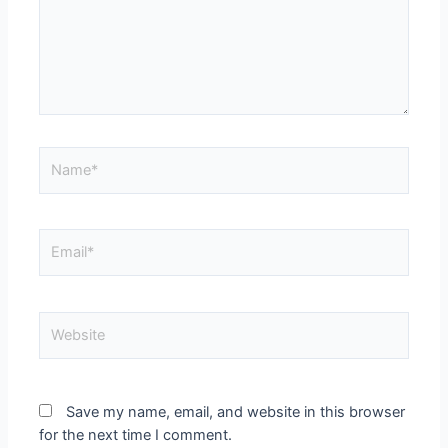
Save my name, email, and website in this browser
for the next time I comment.