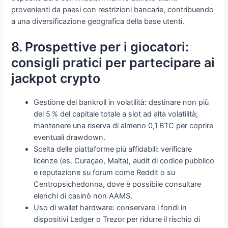
provenienti da paesi con restrizioni bancarie, contribuendo
a una diversificazione geografica della base utenti.
8. Prospettive per i giocatori:
consigli pratici per partecipare ai
jackpot crypto
Gestione del bankroll in volatilità: destinare non più
del 5 % del capitale totale a slot ad alta volatilità;
mantenere una riserva di almeno 0,1 BTC per coprire
eventuali drawdown.
Scelta delle piattaforme più affidabili: verificare
licenze (es. Curaçao, Malta), audit di codice pubblico
e reputazione su forum come Reddit o su
Centropsichedonna, dove è possibile consultare
elenchi di casinò non AAMS.
Uso di wallet hardware: conservare i fondi in
dispositivi Ledger o Trezor per ridurre il rischio di