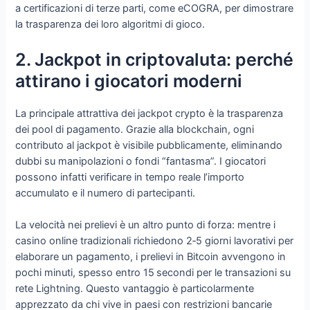
a certificazioni di terze parti, come eCOGRA, per dimostrare
la trasparenza dei loro algoritmi di gioco.
2. Jackpot in criptovaluta: perché
attirano i giocatori moderni
La principale attrattiva dei jackpot crypto è la trasparenza
dei pool di pagamento. Grazie alla blockchain, ogni
contributo al jackpot è visibile pubblicamente, eliminando
dubbi su manipolazioni o fondi “fantasma”. I giocatori
possono infatti verificare in tempo reale l’importo
accumulato e il numero di partecipanti.
La velocità nei prelievi è un altro punto di forza: mentre i
casino online tradizionali richiedono 2‑5 giorni lavorativi per
elaborare un pagamento, i prelievi in Bitcoin avvengono in
pochi minuti, spesso entro 15 secondi per le transazioni su
rete Lightning. Questo vantaggio è particolarmente
apprezzato da chi vive in paesi con restrizioni bancarie