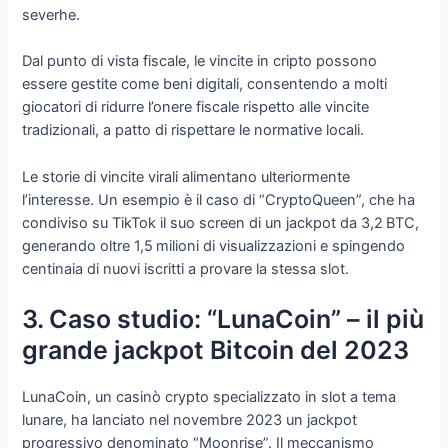
severhe.
Dal punto di vista fiscale, le vincite in cripto possono
essere gestite come beni digitali, consentendo a molti
giocatori di ridurre l’onere fiscale rispetto alle vincite
tradizionali, a patto di rispettare le normative locali.
Le storie di vincite virali alimentano ulteriormente
l’interesse. Un esempio è il caso di “CryptoQueen”, che ha
condiviso su TikTok il suo screen di un jackpot da 3,2 BTC,
generando oltre 1,5 milioni di visualizzazioni e spingendo
centinaia di nuovi iscritti a provare la stessa slot.
3. Caso studio: “LunaCoin” – il più
grande jackpot Bitcoin del 2023
LunaCoin, un casinò crypto specializzato in slot a tema
lunare, ha lanciato nel novembre 2023 un jackpot
progressivo denominato “Moonrise”. Il meccanismo