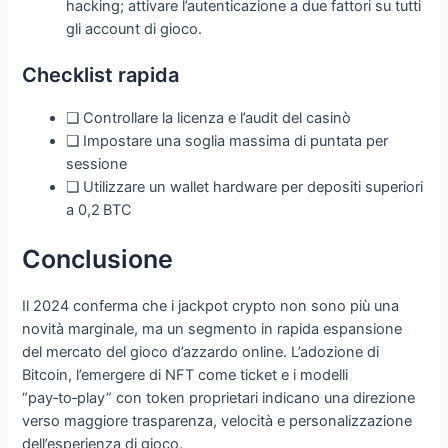
hacking; attivare l’autenticazione a due fattori su tutti
gli account di gioco.
Checklist rapida
❏ Controllare la licenza e l’audit del casinò
❏ Impostare una soglia massima di puntata per
sessione
❏ Utilizzare un wallet hardware per depositi superiori
a 0,2 BTC
Conclusione
Il 2024 conferma che i jackpot crypto non sono più una
novità marginale, ma un segmento in rapida espansione
del mercato del gioco d’azzardo online. L’adozione di
Bitcoin, l’emergere di NFT come ticket e i modelli
“pay‑to‑play” con token proprietari indicano una direzione
verso maggiore trasparenza, velocità e personalizzazione
dell’esperienza di gioco.