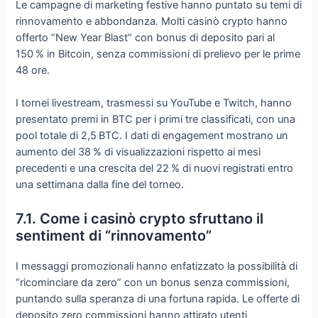
Le campagne di marketing festive hanno puntato su temi di
rinnovamento e abbondanza. Molti casinò crypto hanno
offerto “New Year Blast” con bonus di deposito pari al
150 % in Bitcoin, senza commissioni di prelievo per le prime
48 ore.
I tornei livestream, trasmessi su YouTube e Twitch, hanno
presentato premi in BTC per i primi tre classificati, con una
pool totale di 2,5 BTC. I dati di engagement mostrano un
aumento del 38 % di visualizzazioni rispetto ai mesi
precedenti e una crescita del 22 % di nuovi registrati entro
una settimana dalla fine del torneo.
7.1. Come i casinò crypto sfruttano il
sentiment di “rinnovamento”
I messaggi promozionali hanno enfatizzato la possibilità di
“ricominciare da zero” con un bonus senza commissioni,
puntando sulla speranza di una fortuna rapida. Le offerte di
deposito zero commissioni hanno attirato utenti