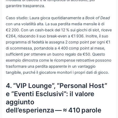
garantire trasparenza.
Caso studio: Laura gioca quotidianamente a
Book of Dead
con una volatilità alta. La sua perdita media mensile è di
€2 200. Con un cash‑back del 12 % sui giochi di slot, riceve
€264, riducendo il suo break‑even a €1 936. Inoltre, il suo
programma di fedeltà le assegna 2 comp point per ogni €1
di scommessa, portandola a 4 400 comp point al mese,
sufficienti per ottenere un buono regalo da €50. Questo
esempio dimostra come le ricompense retroattive possono
trasformare una perdita apparente in un vantaggio
tangibile, purché il giocatore monitori i propri dati di gioco.
4. “VIP Lounge”, “Personal Host”
e “Eventi Esclusivi”: il valore
aggiunto
dell’esperienza — ≈ 410 parole