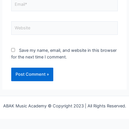
Save my name, email, and website in this browser
for the next time I comment.
ABAK Music Academy © Copyright 2023 | All Rights Reserved.