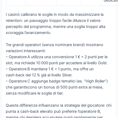
dedicat
I casinò calibrano le soglie in modo da massimizzare la
retention: un passaggio troppo facile diluisce il valore
percepito del programma, mentre una soglia troppo alta
scoraggia l’avanzamento.
Tre grandi operatori (senza nominare brand) mostrano
variazioni interessanti:
– Operatore A utilizza una conversione 1 € = 2 punti per le
slot, ma richiede 10 000 punti per accedere al livello Gold.
– Operatore B mantiene 1 € = 1 punto, ma offre un
cash‑back del 12 % già al livello Silver.
– Operatore C aggiunge badge tematici (es. “High Roller”)
che garantiscono un bonus di 500 punti extra al mese,
senza modificare le soglie di tier.
Queste differenze influenzano la strategia del giocatore: chi
punta a cash‑back elevato può preferire l’operatore B,
mentre chi desidera accumulare punti rapidamente per