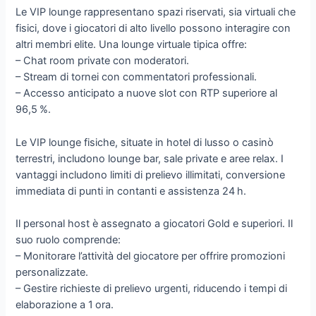
Le VIP lounge rappresentano spazi riservati, sia virtuali che
fisici, dove i giocatori di alto livello possono interagire con
altri membri elite. Una lounge virtuale tipica offre:
– Chat room private con moderatori.
– Stream di tornei con commentatori professionali.
– Accesso anticipato a nuove slot con RTP superiore al
96,5 %.
Le VIP lounge fisiche, situate in hotel di lusso o casinò
terrestri, includono lounge bar, sale private e aree relax. I
vantaggi includono limiti di prelievo illimitati, conversione
immediata di punti in contanti e assistenza 24 h.
Il personal host è assegnato a giocatori Gold e superiori. Il
suo ruolo comprende:
– Monitorare l’attività del giocatore per offrire promozioni
personalizzate.
– Gestire richieste di prelievo urgenti, riducendo i tempi di
elaborazione a 1 ora.