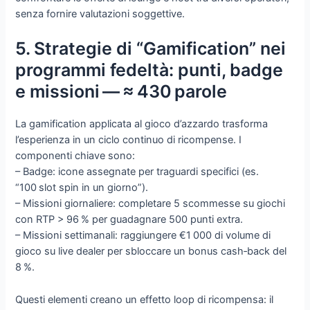
senza fornire valutazioni soggettive.
5. Strategie di “Gamification” nei
programmi fedeltà: punti, badge
e missioni — ≈ 430 parole
La gamification applicata al gioco d’azzardo trasforma
l’esperienza in un ciclo continuo di ricompense. I
componenti chiave sono:
– Badge: icone assegnate per traguardi specifici (es.
“100 slot spin in un giorno”).
– Missioni giornaliere: completare 5 scommesse su giochi
con RTP > 96 % per guadagnare 500 punti extra.
– Missioni settimanali: raggiungere €1 000 di volume di
gioco su live dealer per sbloccare un bonus cash‑back del
8 %.
Questi elementi creano un effetto loop di ricompensa: il