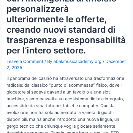
personalizzerà
ulteriormente le offerte,
creando nuovi standard di
trasparenza e responsabilità
per l’intero settore.
Leave a Comment
/ By
abakmusicacademy.org
/
December
2, 2025
Il panorama dei casinò ha attraversato una trasformazione
radicale: dal classico “punto di scommessa” fisico, dove il
giocatore si sedeva davanti a un tavolo o a una slot
machine, siamo passati a un ecosistema digitale integrato,
accessibile da smartphone, tablet e computer. Questa
evoluzione non ha solo aumentato la varietà di giochi
disponibili, ma ha anche introdotto una nuova lingua, un
gergo tecnico che chiunque voglia giocare seriamente