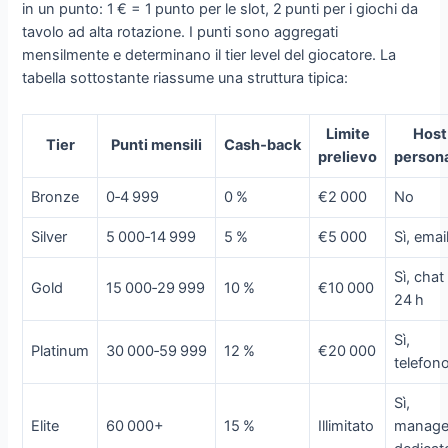
in un punto: 1 € = 1 punto per le slot, 2 punti per i giochi da
tavolo ad alta rotazione. I punti sono aggregati
mensilmente e determinano il tier level del giocatore. La
tabella sottostante riassume una struttura tipica:
Limite
Host
Tier
Punti mensili
Cash‑back
prelievo
person
Bronze
0‑4 999
0 %
€2 000
No
Silver
5 000‑14 999
5 %
€5 000
Sì, emai
Sì, chat
Gold
15 000‑29 999
10 %
€10 000
24 h
Sì,
Platinum
30 000‑59 999
12 %
€20 000
telefon
Sì,
Elite
60 000+
15 %
Illimitato
manage