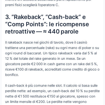
premi fisici sceglierà l’operatore C.
3. “Rakeback”, “Cash‑back” e
“Comp Points”: le ricompense
retroattive — ≈ 440 parole
Il rakeback nasce nei giochi di tavolo, dove il casinò
trattiene una percentuale (rake) su ogni mano di poker o su
ogni round di baccarat. Un tipico rakeback varia dal 5 % al
12 % del totale del rake generato in un mese. Se un
giocatore perde €2 000 in cash game con un rake del 5 %,
riceve €100 di rakeback, accreditati come credito di gioco o
bonifico.
Il cash‑back è più comune nelle slot. Il calcolo si basa sulle
perdite nette: ad esempio, un cash‑back del 10 % su perdite
nette di €1 500 restituisce €150 al giocatore, spesso con
un limite mensile di €200. Le perdite nette vengono