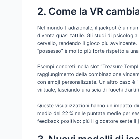
2. Come la VR cambia 
Nel mondo tradizionale, il jackpot è un num
diventa quasi tattile. Gli studi di psicolog
cervello, rendendo il gioco più avvincente.
“possesso” è molto più forte rispetto a una
Esempi concreti: nella slot “Treasure Templ
raggiungimento della combinazione vincente.
con emoji personalizzate. Un altro caso è “
virtuale, lasciando una scia di fuochi d’artif
Queste visualizzazioni hanno un impatto di
medio del 22 % nelle puntate medie per sess
feedback positivo: più il giocatore sente il