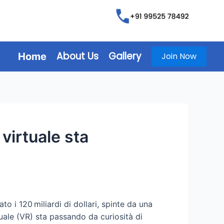
About Us
Gallery
Home
Join Now
 virtuale sta
 i 120 miliardi di dollari, spinte da una
tuale (VR) sta passando da curiosità di