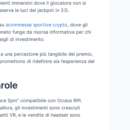
ienti immersivi dove il giocatore non si
sserva le luci dei jackpot in 3 D.
 su
scommesse sportive crypto
, dove gli
iveneto funge da risorsa informativa per chi
igli di investimento.
 a una percezione più tangibile del premio,
omettono di ridefinire sia l’esperienza del
arole
ace Spin” compatibile con Oculus Rift.
allora, gli investimenti sono cresciuti
getti VR, e le vendite di headset sono