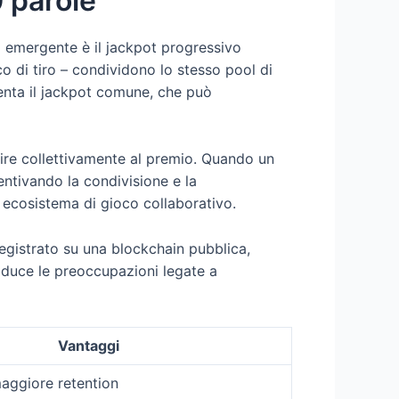
0 parole
o emergente è il jackpot progressivo
co di tiro – condividono lo stesso pool di
menta il jackpot comune, che può
uire collettivamente al premio. Quando un
entivando la condivisione e la
o ecosistema di gioco collaborativo.
registrato su una blockchain pubblica,
iduce le preoccupazioni legate a
Vantaggi
maggiore retention