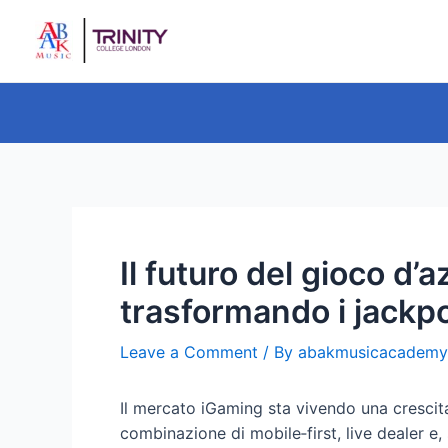
Il futuro del gioco d’a
trasformando i jackpo
Leave a Comment
/ By
abakmusicacademy
Il mercato iGaming sta vivendo una crescita
combinazione di mobile‑first, live dealer e,