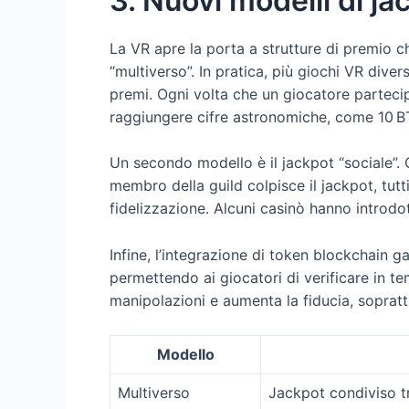
3. Nuovi modelli di ja
La VR apre la porta a strutture di premio 
“multiverso”. In pratica, più giochi VR dive
premi. Ogni volta che un giocatore partecip
raggiungere cifre astronomiche, come 10 B
Un secondo modello è il jackpot “sociale”.
membro della guild colpisce il jackpot, tut
fidelizzazione. Alcuni casinò hanno introdo
Infine, l’integrazione di token blockchain 
permettendo ai giocatori di verificare in 
manipolazioni e aumenta la fiducia, sopratt
Modello
Multiverso
Jackpot condiviso t