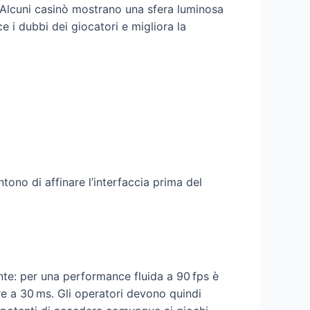
. Alcuni casinò mostrano una sfera luminosa
e i dubbi dei giocatori e migliora la
tono di affinare l’interfaccia prima del
ente: per una performance fluida a 90 fps è
re a 30 ms. Gli operatori devono quindi