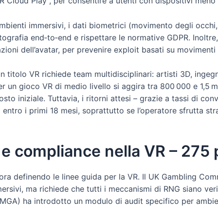
R Cloud Play”, per consentire a utenti con dispositivi men
n ambienti immersivi, i dati biometrici (movimento degli occ
ttografia end‑to‑end e rispettare le normative GDPR. Inoltre
zioni dell’avatar, per prevenire exploit basati su movimenti
un titolo VR richiede team multidisciplinari: artisti 3D, inge
r un gioco VR di medio livello si aggira tra 800 000 e 1,5 mil
to iniziale. Tuttavia, i ritorni attesi – grazie a tassi di con
 entro i primi 18 mesi, soprattutto se l’operatore sfrutta s
e compliance nella VR – 275 
ncora definendo le linee guida per la VR. Il UK Gambling C
rsivi, ma richiede che tutti i meccanismi di RNG siano verif
GA) ha introdotto un modulo di audit specifico per ambien