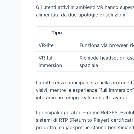
Gli utenti attivi in ambienti VR hanno supe
alimentata da due tipologie di soluzioni:
Tipo
VR‑lite
Funziona via browser, ri
VR‑full
Richiede headset di fas
immersion
spaziale
La differenza principale sta nella profondit
visivi, mentre le esperienze “full immersion
interagire in tempo reale con altri avatar.
I principali operatori – come Bet365, Evolu
sistemi di RTP (Return to Player) certifica
prodotto, e i jackpot ne stanno beneficiand