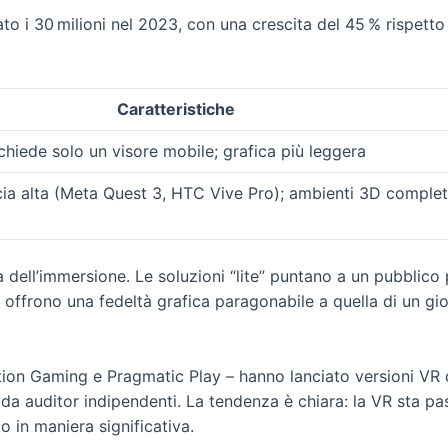
rato i 30 milioni nel 2023, con una crescita del 45 % rispet
Caratteristiche
chiede solo un visore mobile; grafica più leggera
cia alta (Meta Quest 3, HTC Vive Pro); ambienti 3D complet
à dell’immersione. Le soluzioni “lite” puntano a un pubblico 
” offrono una fedeltà grafica paragonabile a quella di un gi
tion Gaming e Pragmatic Play – hanno lanciato versioni VR de
ti da auditor indipendenti. La tendenza è chiara: la VR sta
o in maniera significativa.